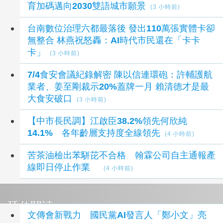
育加碼邁向2030雙語城市願景
(3 小時前)
台南數位治理六都最落後 發出110萬張實體卡卻
無整合 林燕祝怒轟：AI時代市民還在「卡卡
卡」
(3 小時前)
7/4食安會議紀錄解密 陳以信連環砲：許輔護航
業者、姜至剛裁示20%蓋牌一月 賴清德才是最
大食安破口
(3 小時前)
【中市長民調】江啟臣38.2%領先何欣純
14.1% 各年齡層支持度全線領先
(4 小時前)
苦茶油檢出苯駢芘不合格 翰霖公司自主通報產
線即日停止作業
(4 小時前)
延伸閱讀
文傳會新戰力 國民黨AI發言人「鄭小文」亮