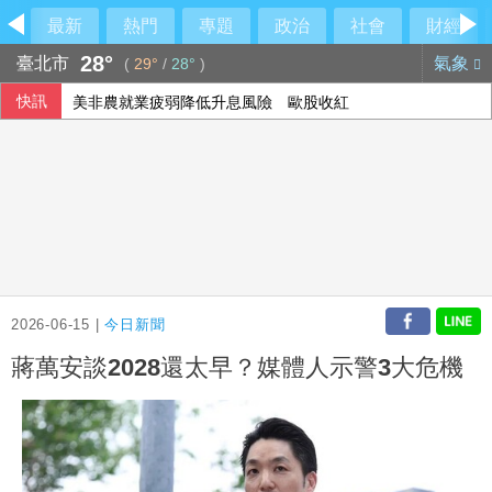
最新
熱門
專題
政治
社會
財經
28°
臺北市
氣象
(
29°
/
28°
)
快訊
美非農就業疲弱降低升息風險 歐股收紅
2026-06-15 |
今日新聞
蔣萬安談2028還太早？媒體人示警3大危機