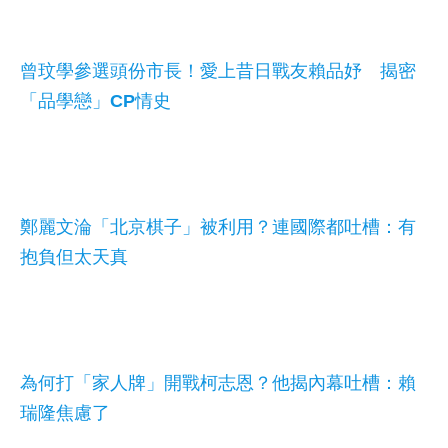
曾玟學參選頭份市長！愛上昔日戰友賴品妤 揭密
「品學戀」CP情史
鄭麗文淪「北京棋子」被利用？連國際都吐槽：有
抱負但太天真
為何打「家人牌」開戰柯志恩？他揭內幕吐槽：賴
瑞隆焦慮了