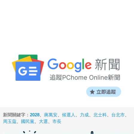
新聞關鍵字：
2028
、
蔣萬安
、
候選人
、
力成
、
北士科
、
台北市
、
周玉蔻
、
國民黨
、
大選
、
市長