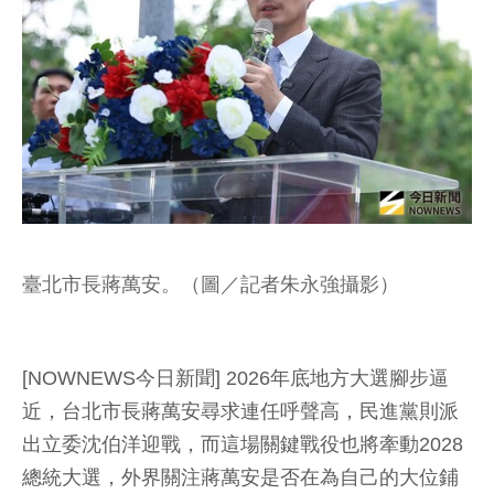
臺北市長蔣萬安。（圖／記者朱永強攝影）
[NOWNEWS今日新聞] 2026年底地方大選腳步逼
近，台北市長蔣萬安尋求連任呼聲高，民進黨則派
出立委沈伯洋迎戰，而這場關鍵戰役也將牽動2028
總統大選，外界關注蔣萬安是否在為自己的大位鋪