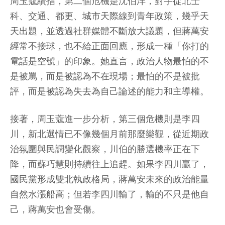
周玉蔻續指，第二個危機是沈伯洋，對手從北士
科、交通、都更、城市天際線到青年政策，幾乎天
天出題，並透過社群媒體不斷放大議題，但蔣萬安
經常不接球，也不給正面回應，形成一種「你打的
電話是空號」的印象。她直言，政治人物最怕的不
是被罵，而是被認為不在現場；最怕的不是被批
評，而是被認為失去為自己論述的能力和主導權。
接著，周玉蔻進一步分析，第三個危機則是李四
川，新北選情已不像幾個月前那麼樂觀，從近期政
治氛圍與民調變化觀察，川伯的勝選機率正在下
降，而蘇巧慧則持續往上追趕。如果李四川贏了，
國民黨形成雙北執政格局，蔣萬安未來的政治能量
自然水漲船高；但若李四川輸了，輸的不只是他自
己，蔣萬安也會受傷。