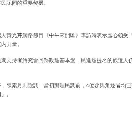
選民認同的重要契機。
」
體人黃光芹網路節目《中午來開匯》專訪時表示虛心領受
黨內力量。
後期支持者終究會回歸政黨基本盤，民進黨提名的候選人
平，陳素月則強調，當初辦理民調前，4位參與角逐者均
同」。