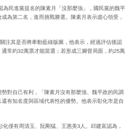
，認為民進黨提名的陳素月「沒那麼強」，國民黨的魏平
會成為第二名，進而挑戰勝選。陳素月表示虛心領受，
界關注其是否將牽動藍綠版圖，他表示，經過評估後認
通常約32萬票才能當選；若形成三腳督局面，約25萬
態勢對自己有利，「陳素月沒有那麼強、魏平政的民調
己還有知名度與區域代表性的優勢。他表示彰化市是自
彰化僅有周清玉、阮剛猛、王惠美3人。邱建富認為，