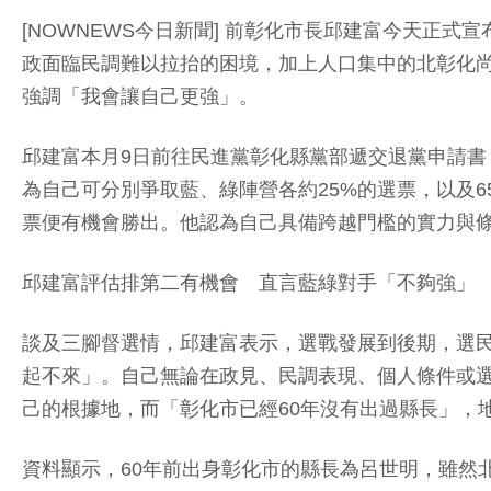
[NOWNEWS今日新聞] 前彰化市長邱建富今天正
政面臨民調難以拉抬的困境，加上人口集中的北彰化
強調「我會讓自己更強」。
邱建富本月9日前往民進黨彰化縣黨部遞交退黨申請書
為自己可分別爭取藍、綠陣營各約25%的選票，以及6
票便有機會勝出。他認為自己具備跨越門檻的實力與
邱建富評估排第二有機會 直言藍綠對手「不夠強」
談及三腳督選情，邱建富表示，選戰發展到後期，選
起不來」。自己無論在政見、民調表現、個人條件或
己的根據地，而「彰化市已經60年沒有出過縣長」，
資料顯示，60年前出身彰化市的縣長為呂世明，雖然