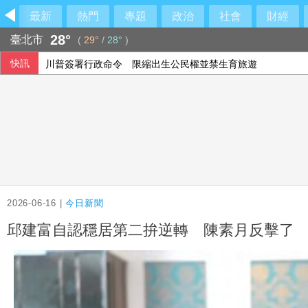
最新
熱門
專題
政治
社會
財經
28°
臺北市
(
29°
/
28°
)
快訊
川普簽署行政命令 限縮出生公民權並禁生育旅遊
2026-06-16 |
今日新聞
邱建富自認穩居第二拚逆轉 陳素月反擊了