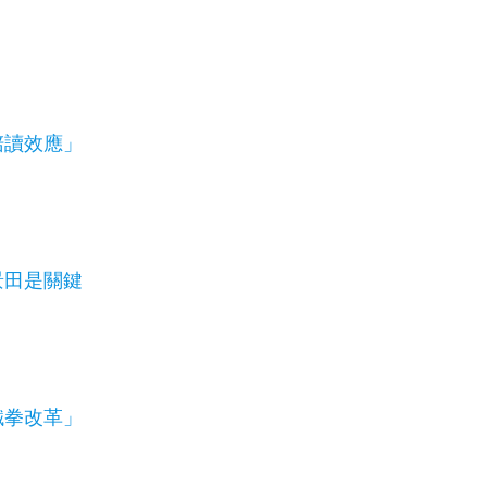
陪讀效應」
景田是關鍵
鐵拳改革」