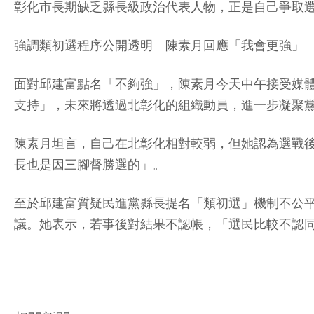
彰化市長期缺乏縣長級政治代表人物，正是自己爭取
強調類初選程序公開透明 陳素月回應「我會更強
面對邱建富點名「不夠強」，陳素月今天中午接受媒
支持」，未來將透過北彰化的組織動員，進一步凝聚
陳素月坦言，自己在北彰化相對較弱，但她認為選戰
長也是因三腳督勝選的」。
至於邱建富質疑民進黨縣長提名「類初選」機制不公
議。她表示，若事後對結果不認帳，「選民比較不認