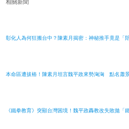
相關新聞
彰化人為何狂搬台中？陳素月揭密：神秘推手竟是「
本命區遭拔樁！陳素月坦言魏平政來勢洶洶 點名蕭
《鐵拳教育》突顯台灣困境！魏平政轟教改失敗拋「