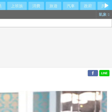
活
上班族
消費
旅遊
汽車
政府
房產
氣象