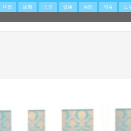
科技
國際
大陸
健康
娛樂
體育
生