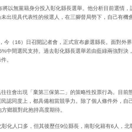
式宣布將以無黨籍身分投入彰化縣長選舉。他分析目前選情
尚未出現具代表性的候選人，在三腳督局勢下，自己有機
，今（16）日召開記者會，正式宣布參選縣長。面對外
5%中間選民支持。過去彰化縣長選舉若由藍綠兩強對決，
條件。
民往往會出現「棄第三保第二」的策略性投票行為。目前
選民認同度上，都具備相當競爭力。除了個人條件外，自
地方鄉親對此抱持高度期待。
北彰化人口多，但其後歷任9位縣長，南彰化籍有6人，北