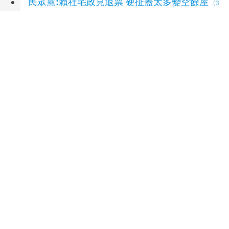
民眾黨:賴社宅政見退票 硬扯蓋太多變空餘屋
(3
小時前)
延伸閱讀
跨界共創永續美學 宜縣「兒童木育建築：築
夢-秘密基地」營隊成果亮眼
1 小時前
雲林縣政府上半年獲獎成果豐碩 透過核心管理
職能培訓煉就國際級治理實力
2 小時前
土庫國小「花磚印風景 • 藝動新土庫」夏日樂學
成果展 藝術展現家鄉文化之美
2 小時前
跨向國際科學競賽舞台 斗六雲林國小師生攜手
資源共築閃耀學習路
2 小時前
台中市技職教育再攀高峰！ 全國技能競賽勇奪
23面獎牌
3 小時前