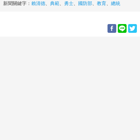
新聞關鍵字：
賴清德
、
典範
、
勇士
、
國防部
、
教育
、
總統