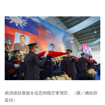
賴清德頒褒揚令追思殉職空軍飛官。（圖／總統府
提供）