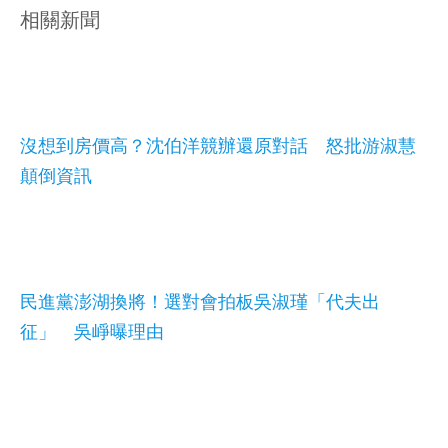
相關新聞
沒想到房價高？沈伯洋競辦還原對話 怒批游淑慧
顛倒資訊
民進黨澎湖換將！選對會拍板吳淑瑾「代夫出
征」 吳崢曝理由