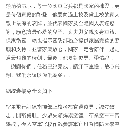
賴清德表示，每一位國軍官兵都是國家的棟梁，更
是每個家庭的摯愛，他要向過上校及盧上校的家人
致上最深的哀悼，並代表國家及全體國人表達感
謝，願意讓最心愛的兒子、丈夫與父親投身軍旅、
保家衛國。賴也指示國防部務必提供家屬完善的照
顧和支持，並請家屬放心，國家一定會陪伴一起走
過最艱難的時刻，最後，他要對俊男、季佑說，
「謝謝你們，任務已經完成，請卸下重擔，放心飛
翔。我們永遠以你們為榮」。
總統褒揚令全文如下：
空軍飛行訓練指揮部上校考核官過俊男，誠壹致
志，開豁勇壯。少歲矢願捍禦空疆，卒業空軍軍官
學校，復入空軍官校作戰參謀軍官班暨國防大學空