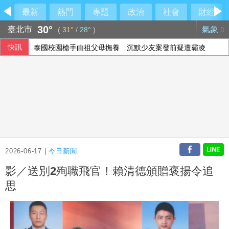
最新
熱門
專題
政治
社會
財經
30°
臺北市
氣象
(
31°
/
28°
)
快訊
泰國校園槍手由祖父母撫養 沉默少友案發前疑遭霸凌
2026-06-17 |
今日新聞
影／送別2殉職飛官！賴清德頒贈褒揚令追
思