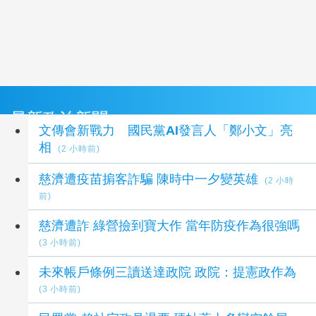
最新政治新聞
文傳會新戰力 國民黨AI發言人「鄭小文」亮
相
(2 小時前)
慈濟遭疫苗掮客詐騙 陳時中一夕變英雄
(2 小時
前)
慈濟遭詐 綠營撿到寶大作 當年防疫作為很強嗎
(3 小時前)
未來帳戶條例三讀送達政院 政院：提憲政作為
(3 小時前)