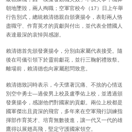
朝地墜毀，兩人殉職；空軍官校今（17）日上午舉
行告別式，總統賴清德親自頒褒揚令，表彰兩人恪
盡職守、作育英才的貢獻與付出，並代表全體國人
表達最深的哀悼與感謝。
賴清德首先頒發褒揚令，分別由家屬代表接受。隨
後在司儀引領下於靈前獻花，並行三鞠躬禮致祭。
離場前，賴清德也向家屬慰問致意。
賴清德致詞時表示，今天懷著沉痛、不捨的心情送
別空中勇士—過俊男上校及盧季佑上校，並透過頒
發褒揚令，感謝他們對國家的貢獻。兩位上校都是
國軍傑出且資深的飛官，多年來在空軍飛行訓練指
揮部作育英才、培育無數後進，讓一代又一代的雄
鷹得以展翅高飛，堅定守護國家領空。