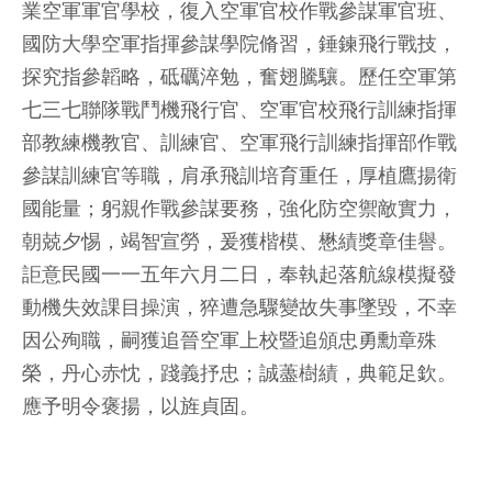
業空軍軍官學校，復入空軍官校作戰參謀軍官班、
國防大學空軍指揮參謀學院脩習，錘鍊飛行戰技，
探究指參韜略，砥礪淬勉，奮翅騰驤。歷任空軍第
七三七聯隊戰鬥機飛行官、空軍官校飛行訓練指揮
部教練機教官、訓練官、空軍飛行訓練指揮部作戰
參謀訓練官等職，肩承飛訓培育重任，厚植鷹揚衛
國能量；躬親作戰參謀要務，強化防空禦敵實力，
朝兢夕惕，竭智宣勞，爰獲楷模、懋績獎章佳譽。
詎意民國一一五年六月二日，奉執起落航線模擬發
動機失效課目操演，猝遭急驟變故失事墜毀，不幸
因公殉職，嗣獲追晉空軍上校暨追頒忠勇勳章殊
榮，丹心赤忱，踐義抒忠；誠藎樹績，典範足欽。
應予明令褒揚，以旌貞固。