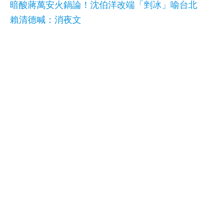
暗酸蔣萬安火鍋論！沈伯洋改端「剉冰」喻台北
賴清德喊：消夜文