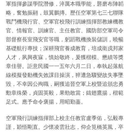
軍指揮參謀學院潛修，淬厲本職學能，礱磨布陣韜
略，奮勉振翮，鼓翼鵬摶。歷任空軍第七三七聯隊
戰鬥機飛行官、空軍官校飛行訓練指揮部教練機教
官、情報官、訓練官、主任教官、國防部空軍司令
部督察長室飛安官等職，躬蹈戰機換裝儲訓，曉暢
基礎航行專技；深耕飛官養成教育，培成衛戍邦家
人才，夙興夜寐，慎始敬終，爰獲楷模、懋績等獎
章佳譽。詎意民國一一五年六月二日，奉執起落航
線模擬發動機失效課目操演，猝遭急驟變故失事墜
毀，不幸因公殉職，嗣獲追晉空軍上校暨追頒忠勇
勳章殊榮，貞固英毅，果勁敢當；鑄翅鷹揚，楷範
足式。應予命令褒揚，用昭勤藎。
空軍飛行訓練指揮部上校主任教官盧季佑，弘毅專
謹，穎悟剛直。少懷凌雲壯志，仰企筧橋英風，卒