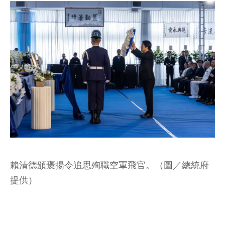
賴清德頒褒揚令追思殉職空軍飛官。（圖／總統府
提供）