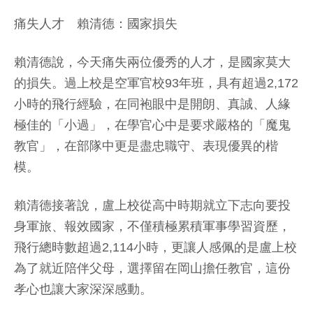
痛失人才 賴清德：國家損失
賴清德說，今天痛失兩位優秀的人才，是國家莫大
的損失。過上校是空軍官校93年班，具有超過2,172
小時的飛行經驗，在同袍眼中是開朗、真誠、人緣
極佳的「小過」，在學官心中是要求嚴格的「魔鬼
教官」，在部隊中更是盡忠職守、表現優異的楷
模。
賴清德接著說，盧上校從高中時期就立下志向要投
身軍旅、報效國家，不僅積極累積軍事學習資歷，
飛行總時數超過2,114小時，更讓人感佩的是盧上校
為了就近陪伴父母，選擇留在岡山擔任教官，這份
孝心也讓大家深深感動。