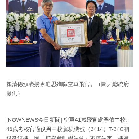
賴清德頒褒揚令追思殉職空軍飛官。（圖／總統府
提供）
[NOWNEWS今日新聞] 空軍41歲飛官盧季佑中校、
46歲考核官過俊男中校駕駛機號（3414）T-34C初
級教練機，因「模擬發動機失效」不慎失事，機鼻