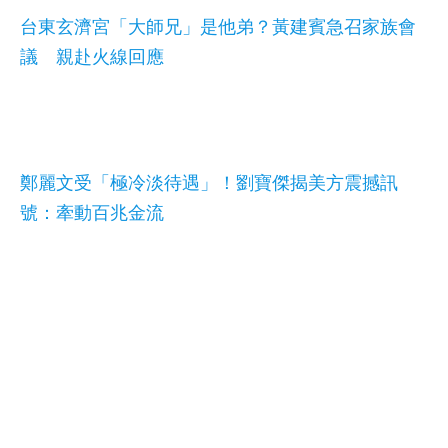
台東玄濟宮「大師兄」是他弟？黃建賓急召家族會
議 親赴火線回應
鄭麗文受「極冷淡待遇」！劉寶傑揭美方震撼訊
號：牽動百兆金流