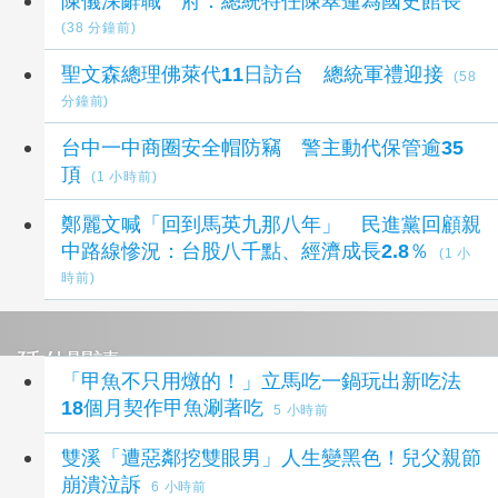
陳儀深辭職 府：總統特任陳翠蓮為國史館長
(38 分鐘前)
聖文森總理佛萊代11日訪台 總統軍禮迎接
(58
分鐘前)
台中一中商圈安全帽防竊 警主動代保管逾35
頂
(1 小時前)
鄭麗文喊「回到馬英九那八年」 民進黨回顧親
中路線慘況：台股八千點、經濟成長2.8％
(1 小
時前)
延伸閱讀
「甲魚不只用燉的！」立馬吃一鍋玩出新吃法
18個月契作甲魚涮著吃
5 小時前
雙溪「遭惡鄰挖雙眼男」人生變黑色！兒父親節
崩潰泣訴
6 小時前