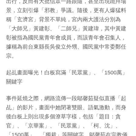
出行，反而有大批信眾一路跟隨，甚至出現跪拜場
景，立刻引爆「邪教」爭議。隨後，更有人爆猛料
稱「玄濟宮」背景不單純，宮內兩大護法分別為
「大師兄」黃建彰、「二師兄」黃建瑋，其中黃建
彰被指為國民黨青年會成員，而該青年會召集人，
據稱為前台東縣長吳俊立外甥、國民黨中常委鄭任
宗。
起乩畫面曝光！白板寫滿「民眾黨」、「1500萬」
關鍵字
事件延燒之際，網路流傳一段鄔馨茹疑似直播「起
乩」的影片，畫面中她閉著雙眼、語氣激動，而身
後白板上則出現多個潦草字樣，包括「題目：貪
官」、「京華案」、「民眾黨」、「柯、沈」、
「1500萬」、「獨裁」等關鍵字，鄔馨茹在宗教儀