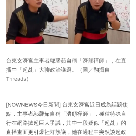
台東玄濟宮主事者鄔馨茹自稱「濟顛禪師」，在直
播中「起乩」大聊政治議題。（圖／翻攝自
Threads）
[NOWNEWS今日新聞] 台東玄濟宮近日成為話題焦
點，主事者鄔馨茹自稱「濟顛禪師」，種種特殊言
行在網路掀起巨大爭議，其中一段疑似「起乩」的
直播畫面更引爆社群熱議，她在過程中突然談起政