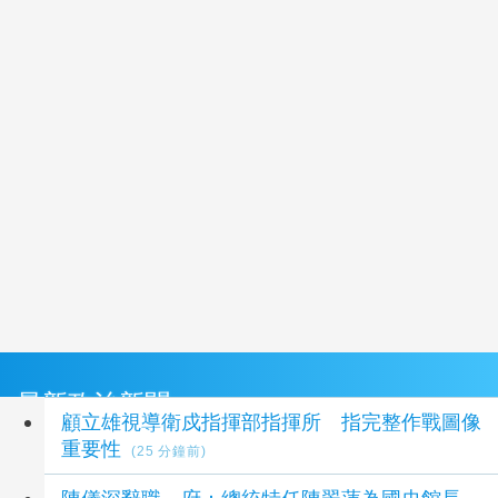
最新政治新聞
顧立雄視導衛戍指揮部指揮所 指完整作戰圖像
重要性
(25 分鐘前)