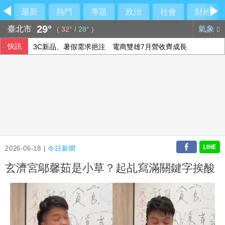
最新
熱門
專題
政治
社會
財經
29°
臺北市
氣象
(
32°
/
28°
)
快訊
3C新品、暑假需求挹注 電商雙雄7月營收齊成長
印尼國慶將屆 伊斯蘭教士警告慶祝活動男性勿穿女裝
花蓮堰塞湖防災 水利署加強疏濬、放寬河道降低風險
顧立雄視導衛戍指揮部指揮所 指完整作戰圖像重要性
2026-06-18 |
今日新聞
玄濟宮鄔馨茹是小草？起乩寫滿關鍵字挨酸