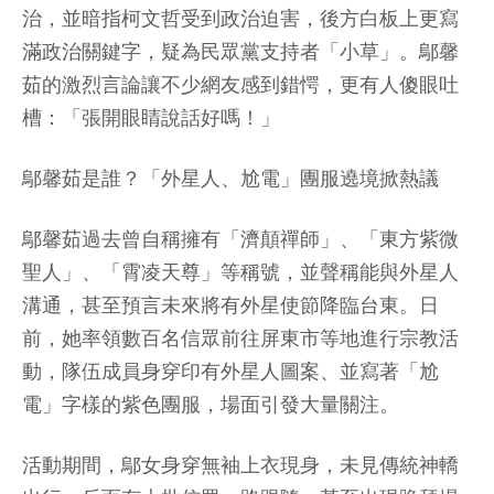
治，並暗指柯文哲受到政治迫害，後方白板上更寫
滿政治關鍵字，疑為民眾黨支持者「小草」。鄔馨
茹的激烈言論讓不少網友感到錯愕，更有人傻眼吐
槽：「張開眼睛說話好嗎！」
鄔馨茹是誰？「外星人、尬電」團服遶境掀熱議
鄔馨茹過去曾自稱擁有「濟顛禪師」、「東方紫微
聖人」、「霄凌天尊」等稱號，並聲稱能與外星人
溝通，甚至預言未來將有外星使節降臨台東。日
前，她率領數百名信眾前往屏東市等地進行宗教活
動，隊伍成員身穿印有外星人圖案、並寫著「尬
電」字樣的紫色團服，場面引發大量關注。
活動期間，鄔女身穿無袖上衣現身，未見傳統神轎