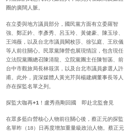
圈的廣闊人脈。
在立委與地方議員部分，國民黨方面有立委羅智
強、鄭正鈐、李彥秀、呂玉玲、黃健豪、陳玉珍、
王鴻薇，以及台北市議員闕枚莎、徐弘庭、王欣儀
等人前往關心。民眾黨陣營也展現情誼，包含現任
立法院黨團總召陳清龍、立院黨團主任陳智菡、前
台中市觀旅局長林筱淇，以及台北市議員參選人許
甫。此外，資深媒體人黃光芹與楊建綱董事長等人
亦在探監名單之列。
探監大咖再+1！盧秀燕剛回國 即赴北監會見
在眾多藍白營核心人物前往關心後，蔡正元的探監
名單昨（18）日再度增加重量級政治人物。蔡正元