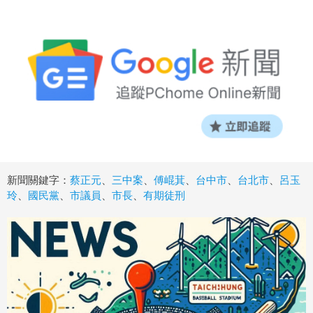
新聞關鍵字：
蔡正元
、
三中案
、
傅崐萁
、
台中市
、
台北市
、
呂玉
玲
、
國民黨
、
市議員
、
市長
、
有期徒刑