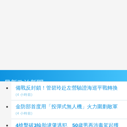
最新政治新聞
備戰反封鎖！管碧玲赴左營驗證海巡平戰轉換
(4 小時前)
金防部首度用「投彈式無人機」火力圍剿敵軍
(4 小時前)
4槍擊破3輪胎逮肇逃犯 50歲男再涉毒駕起獲