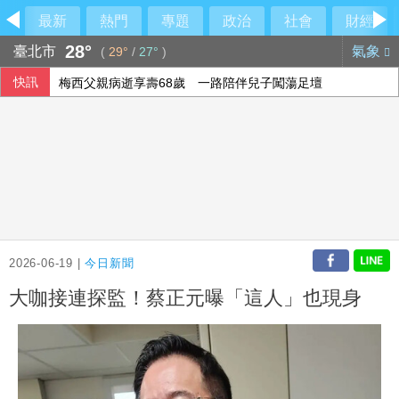
最新
熱門
專題
政治
社會
財經
28°
臺北市
氣象
(
29°
/
27°
)
快訊
梅西父親病逝享壽68歲 一路陪伴兒子闖蕩足壇
2026-06-19 |
今日新聞
大咖接連探監！蔡正元曝「這人」也現身