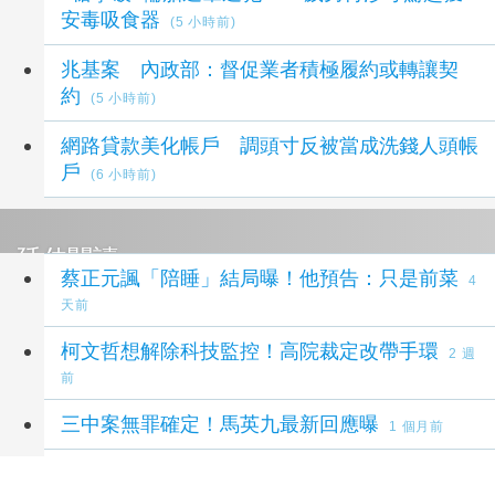
安毒吸食器
(5 小時前)
兆基案 內政部：督促業者積極履約或轉讓契
約
(5 小時前)
網路貸款美化帳戶 調頭寸反被當成洗錢人頭帳
戶
(6 小時前)
延伸閱讀
蔡正元諷「陪睡」結局曝！他預告：只是前菜
4
天前
柯文哲想解除科技監控！高院裁定改帶手環
2 週
前
三中案無罪確定！馬英九最新回應曝
1 個月前
「三中案」纏訟8年無罪確定 馬辦：馬英九甚