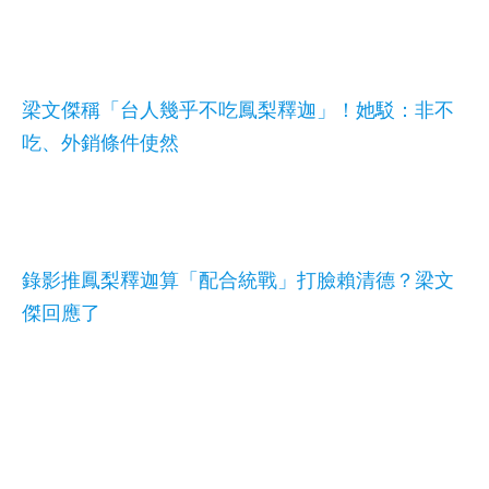
梁文傑稱「台人幾乎不吃鳳梨釋迦」！她駁：非不
吃、外銷條件使然
錄影推鳳梨釋迦算「配合統戰」打臉賴清德？梁文
傑回應了