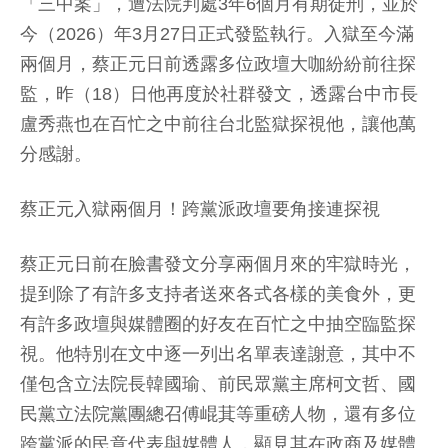
「三中案」，遭法院判處3年6個月有期徒刑，並於
今（2026）年3月27日正式發監執行。入獄至今滿
兩個月，蔡正元日前透露多位政壇大咖紛紛前往探
監，昨（18）日他再度於社群發文，透露台中市長
盧秀燕也在百忙之中前往台北監獄探視他，讓他萬
分感謝。
蔡正元入獄兩個月！跨黨派政壇要角接連探視
蔡正元日前在臉書發文分享兩個月來的牢獄時光，
提到除了有許多支持者送來各式各樣的美食外，更
有許多政壇與媒體圈的好友在百忙之中抽空臨監探
視。他特別在文中逐一列出名單表達謝意，其中不
僅包含立法院長韓國瑜、前民眾黨主席柯文哲、國
民黨立法院黨團總召傅崐萁等重磅人物，還有多位
跨黨派的民意代表與媒體人，顯見其在政商及媒體