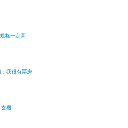
瑜規格一定高
稱：我很有票房
」玄機