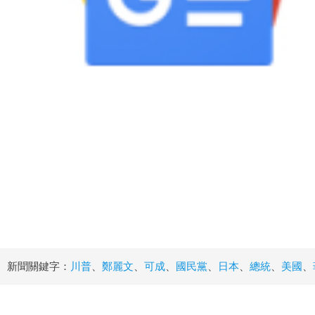
新聞關鍵字：
川普
、
鄭麗文
、
可成
、
國民黨
、
日本
、
總統
、
美國
、