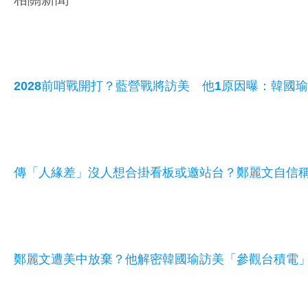
2028前哨戰開打？藍營戰將訪美 他1原因曝：韓國
傳「人緣差」沒人想合掛看板或邀站台？鄭麗文自信
鄭麗文遭美中放棄？他解密韓國瑜訪美「參觀台積電