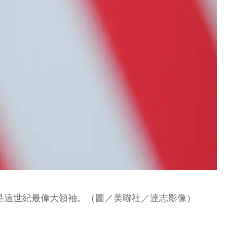
是這世紀最偉大領袖。（圖／美聯社／達志影像）