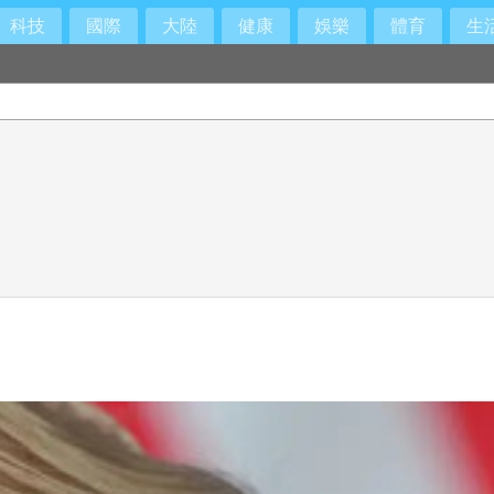
科技
國際
大陸
健康
娛樂
體育
生
立調查小組