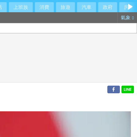
活
上班族
消費
旅遊
汽車
政府
房產
氣象