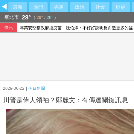
最新
熱門
專題
政治
社會
財經
28°
臺北市
(
29°
/
28°
)
快訊
蔣萬安堅稱政府擋疫苗 沈伯洋：不好好說明反而造更多的謠
李冠德遭134頁申訴控霸凌、公款私用、酒駕 外交部證實成
北市年輕女子住家產子夭折 檢方殺人罪聲押法院飭回
羅戈8局失1分優質先發 兄弟系列賽橫掃雄鷹
2026-06-22 |
今日新聞
川普是偉大領袖？鄭麗文：有傳達關鍵訊息