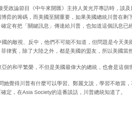
2）日接受政論節目《中午來開匯》主持人黃光芹專訪時，
博弈的籌碼，而美國至關重要，如果美國總統川普在剩下
，確定有把「關鍵訊息」傳達給川普，也知道這個訊息已
中國的敵視、反中，他們不可能不知道，但問題是今天美
、菲律賓，除了大陸之外，都是美國的盟友，所以美國當
東亞的和平繁榮，不但是美國最偉大的總統，也會是這個
談時，對方問她覺得川普有什麼可以學習。鄭麗文說，學習不敢
在Asia Society的這番談話，川普總統知道了。