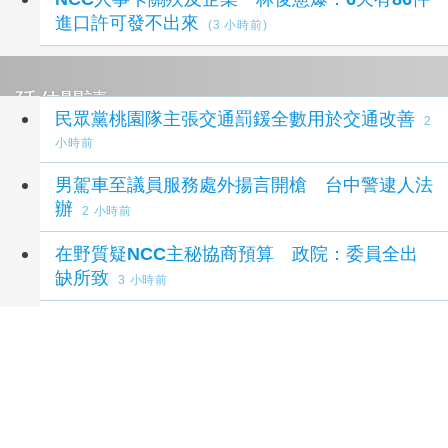
進口許可發不出來
(3 小時前)
延伸閱讀
民眾黨桃園隊主張交通罰鍰全數用於交通改善
2
小時前
男駕車至議員服務處外揚言開槍 台中警逮人法
辦
2 小時前
在野質疑NCC主秘協商預算 政院：委員全出
缺所致
3 小時前
立院總預算二輪協商再卡關 592億通刪、卓榮
泰薪資凍結明拚表決
5 小時前
劉世芳：社宅政策滾動調整 找到地就蓋恐變空
餘屋
6 小時前