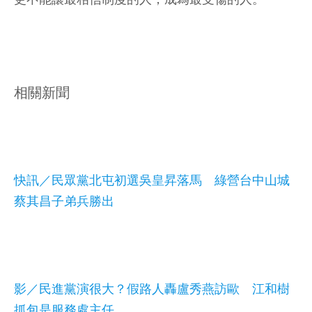
相關新聞
快訊／民眾黨北屯初選吳皇昇落馬 綠營台中山城
蔡其昌子弟兵勝出
影／民進黨演很大？假路人轟盧秀燕訪歐 江和樹
抓包是服務處主任