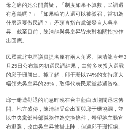
母之痛的她公開質疑，「制度如果不算數，民調還
有意義嗎？」「如果輸的人還可以被徵召，當初為
什麼還要做民調？」矛頭直指市黨部發言人吳皇
昇。截至目前，陳清龍與吳皇昇皆未對相關指控作
出回應。
民眾黨北屯區議員提名原有兩人角逐。陳清龍今年3
月25日公布黨內初選民調結果，由曾多次投入選戰
的邱于珊勝出。據了解，邱于珊以74%的支持度大
幅領先吳皇昇的26%，取得代表民眾黨參選資格。
邱于珊遭勸退的消息昨晚在台中藍白政壇間迅速傳
開。地方盛傳，陳清龍受命出面與邱于珊協調，並
以中央黨部幹部職務作為交換條件，希望她主動宣
布退選，改由吳皇昇披掛上陣，但遭邱于珊拒絕。