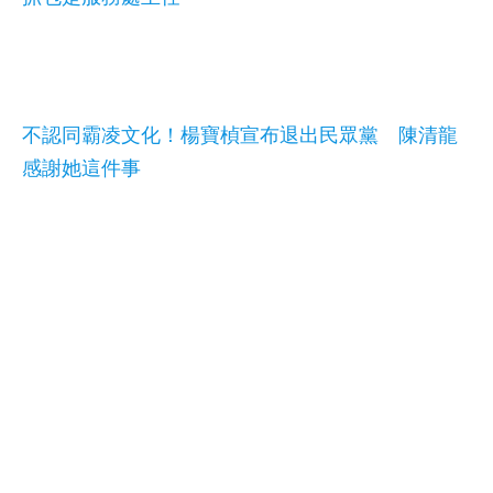
不認同霸凌文化！楊寶楨宣布退出民眾黨 陳清龍
感謝她這件事