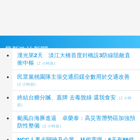
最新政治新聞
漢光第2天 淡江大橋首度封橋設3防線阻敵直
衝中樞
(2 小時前)
民眾黨桃園隊主張交通罰鍰全數用於交通改善
(2 小時前)
終結台糖分贓、蓋牌 去毒脫綠 還我食安
(2 小時
前)
颱風白海豚進逼 卓榮泰：高災害潛勢區加強預
防性整備
(2 小時前)
NCC人事卡關殃及企業 林俊憲爆：6天有86件