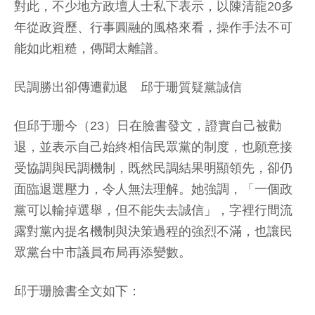
對此，不少地方政壇人士私下表示，以陳清龍20多
年從政資歷、行事圓融的風格來看，操作手法不可
能如此粗糙，傳聞太離譜。
民調勝出卻傳遭勸退 邱于珊質疑黨誠信
但邱于珊今（23）日在臉書發文，證實自己被勸
退，並表示自己始終相信民眾黨的制度，也願意接
受協調與民調機制，既然民調結果明顯領先，卻仍
面臨退選壓力，令人無法理解。她強調，「一個政
黨可以輸掉選舉，但不能失去誠信」，字裡行間流
露對黨內提名機制與決策過程的強烈不滿，也讓民
眾黨台中市議員布局再添變數。
邱于珊臉書全文如下：