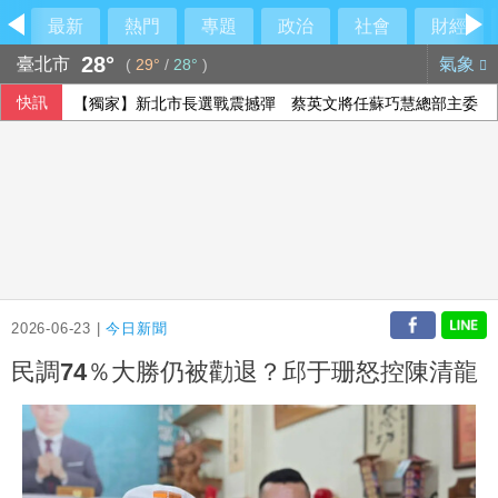
最新
熱門
專題
政治
社會
財經
28°
臺北市
氣象
(
29°
/
28°
)
快訊
【獨家】新北市長選戰震撼彈 蔡英文將任蘇巧慧總部主委
2026-06-23 |
今日新聞
民調74％大勝仍被勸退？邱于珊怒控陳清龍