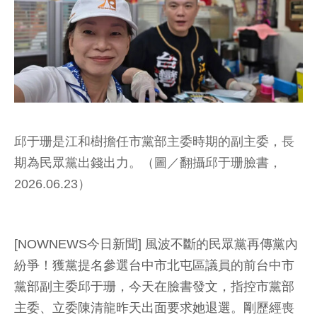
邱于珊是江和樹擔任市黨部主委時期的副主委，長
期為民眾黨出錢出力。（圖／翻攝邱于珊臉書，
2026.06.23）
[NOWNEWS今日新聞] 風波不斷的民眾黨再傳黨內
紛爭！獲黨提名參選台中市北屯區議員的前台中市
黨部副主委邱于珊，今天在臉書發文，指控市黨部
主委、立委陳清龍昨天出面要求她退選。剛歷經喪