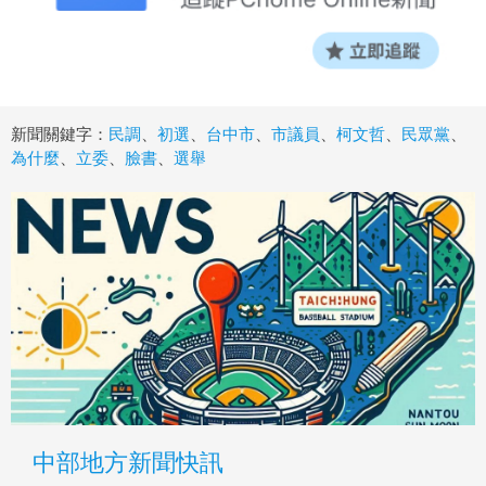
新聞關鍵字：
民調
、
初選
、
台中市
、
市議員
、
柯文哲
、
民眾黨
、
為什麼
、
立委
、
臉書
、
選舉
中部地方新聞快訊