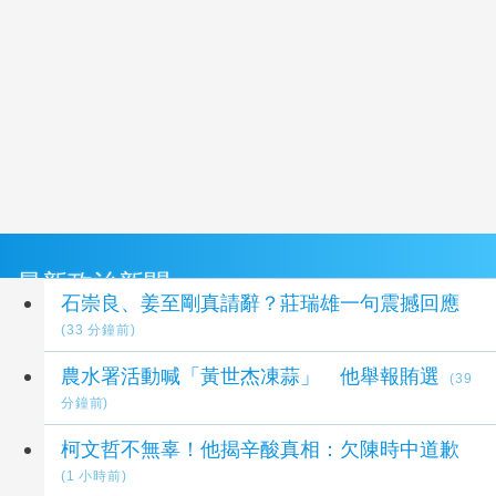
最新政治新聞
石崇良、姜至剛真請辭？莊瑞雄一句震撼回應
(33 分鐘前)
農水署活動喊「黃世杰凍蒜」 他舉報賄選
(39
分鐘前)
柯文哲不無辜！他揭辛酸真相：欠陳時中道歉
(1 小時前)