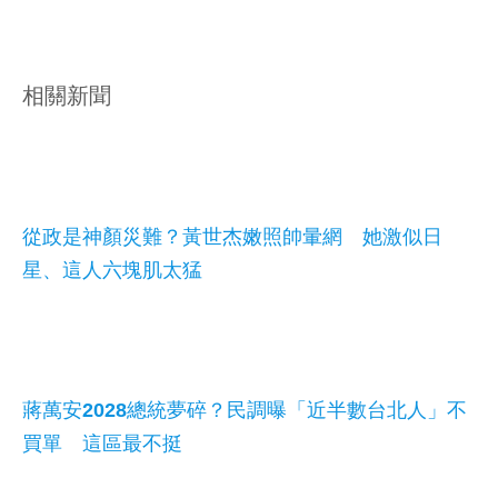
相關新聞
從政是神顏災難？黃世杰嫩照帥暈網 她激似日
星、這人六塊肌太猛
蔣萬安2028總統夢碎？民調曝「近半數台北人」不
買單 這區最不挺