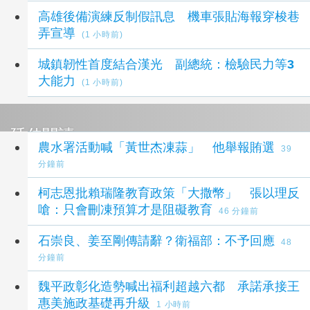
高雄後備演練反制假訊息 機車張貼海報穿梭巷
弄宣導
(1 小時前)
城鎮韌性首度結合漢光 副總統：檢驗民力等3
大能力
(1 小時前)
延伸閱讀
農水署活動喊「黃世杰凍蒜」 他舉報賄選
39
分鐘前
柯志恩批賴瑞隆教育政策「大撒幣」 張以理反
嗆：只會刪凍預算才是阻礙教育
46 分鐘前
石崇良、姜至剛傳請辭？衛福部：不予回應
48
分鐘前
魏平政彰化造勢喊出福利超越六都 承諾承接王
惠美施政基礎再升級
1 小時前