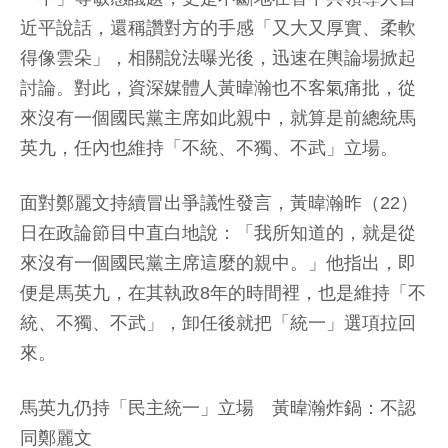
近平說話，還稱讚對方的手感「又大又厚實、柔軟
得像雲朵」，相關說法曝光後，迅速在輿論場掀起
討論。對此，資深媒體人黃暐瀚也不客氣痛批，從
來沒有一個國民黨主席如此親中，就算是前總統馬
英九，任內也維持「不統、不獨、不武」立場。
面對鄭麗文持續冒出爭議性發言，黃暐瀚昨（22）
日在政論節目中直白地說：「我所知道的，就是從
來沒有一個國民黨主席這麼的親中。」他指出，即
便是馬英九，在其執政8年的時間裡，也是維持「不
統、不獨、不武」，卸任後就把「統一」選項拉回
來。
馬英九仍持「民主統一」立場 黃暐瀚炸鍋：不認
同鄭麗文