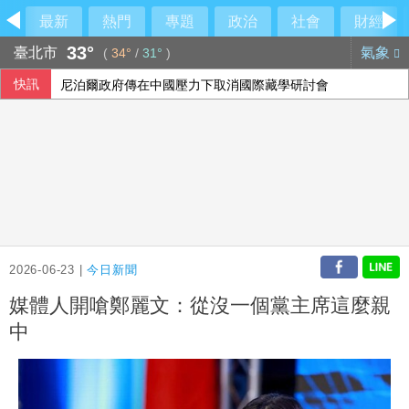
最新
熱門
專題
政治
社會
財經
33°
臺北市
氣象
(
34°
/
31°
)
快訊
尼泊爾政府傳在中國壓力下取消國際藏學研討會
40公里就能做公益 富邦全民線上跑至10月底
大馬前首相依斯邁沙比利因病住院 檢方起訴期程延後
高市早苗15日是否參拜靖國神社 日政府：由首相判斷
2026-06-23 |
今日新聞
媒體人開嗆鄭麗文：從沒一個黨主席這麼親
中