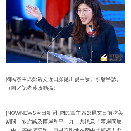
國民黨主席鄭麗文近日頻拋出親中發言引發爭議。
（圖／記者葉政勳攝）
[NOWNEWS今日新聞] 國民黨主席鄭麗文日前訪美
期間，多次談及兩岸和平、九二共識及「兩岸同屬
一中」等敏感議題，更是不斷地在替中共領導人習