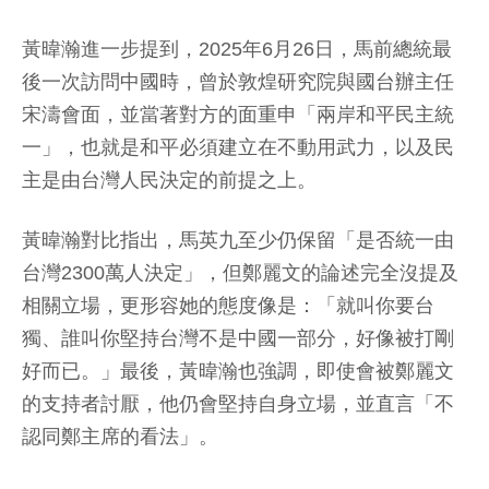
黃暐瀚進一步提到，2025年6月26日，馬前總統最
後一次訪問中國時，曾於敦煌研究院與國台辦主任
宋濤會面，並當著對方的面重申「兩岸和平民主統
一」，也就是和平必須建立在不動用武力，以及民
主是由台灣人民決定的前提之上。
黃暐瀚對比指出，馬英九至少仍保留「是否統一由
台灣2300萬人決定」，但鄭麗文的論述完全沒提及
相關立場，更形容她的態度像是：「就叫你要台
獨、誰叫你堅持台灣不是中國一部分，好像被打剛
好而已。」最後，黃暐瀚也強調，即使會被鄭麗文
的支持者討厭，他仍會堅持自身立場，並直言「不
認同鄭主席的看法」。