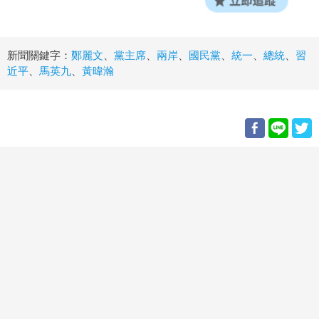
新聞關鍵字：
鄭麗文
、
黨主席
、
兩岸
、
國民黨
、
統一
、
總統
、
習
近平
、
馬英九
、
黃暐瀚