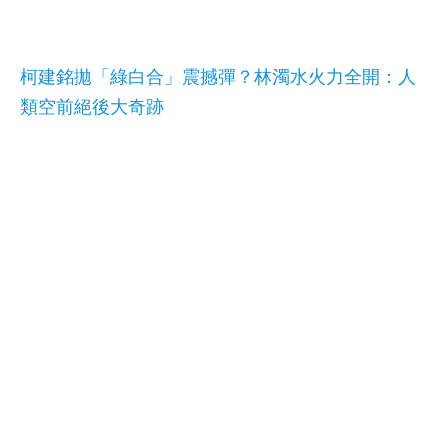
柯建銘拋「綠白合」震撼彈？林濁水火力全開：人
類空前絕後大奇跡