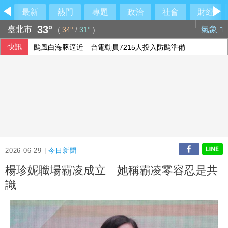
最新
熱門
專題
政治
社會
財經
33°
臺北市
氣象
(
34°
/
31°
)
快訊
颱風白海豚逼近 台電動員7215人投入防颱準備
王俊強：川湖是台股最純的AI股 看下半年需求續強
四貸同堂風險受矚 銀行緊盯資金用途強化風控
農水署活動喊「黃世杰凍蒜」 他舉報賄選
2026-06-29 |
今日新聞
楊珍妮職場霸凌成立 她稱霸凌零容忍是共
識