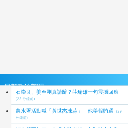
最新政治新聞
石崇良、姜至剛真請辭？莊瑞雄一句震撼回應
(23 分鐘前)
農水署活動喊「黃世杰凍蒜」 他舉報賄選
(29
分鐘前)