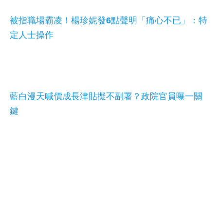
被指職場霸凌！楊珍妮發6點聲明「痛心不已」：特
定人士操作
藍白漫天喊價成長津貼擬不副署？政院官員曝一關
鍵