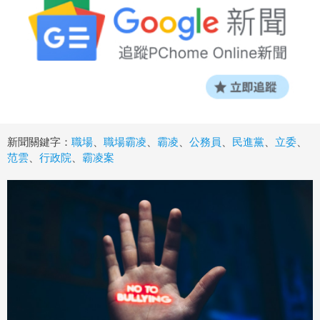
新聞關鍵字：
職場
、
職場霸凌
、
霸凌
、
公務員
、
民進黨
、
立委
、
范雲
、
行政院
、
霸凌案