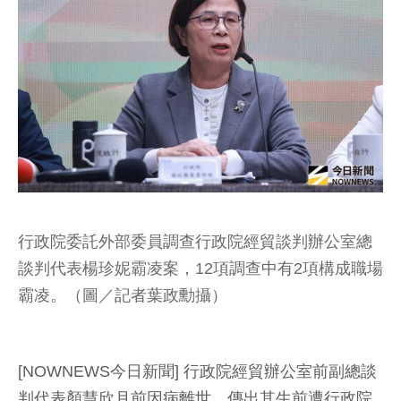
行政院委託外部委員調查行政院經貿談判辦公室總
談判代表楊珍妮霸凌案，12項調查中有2項構成職場
霸凌。（圖／記者葉政勳攝）
[NOWNEWS今日新聞] 行政院經貿辦公室前副總談
判代表顏慧欣月前因病離世，傳出其生前遭行政院