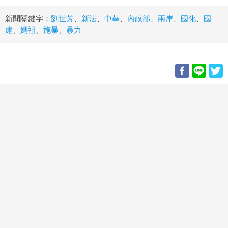
新聞關鍵字：
劉世芳
、
新法
、
中華
、
內政部
、
兩岸
、
國化
、
國
建
、
媽祖
、
施暴
、
暴力