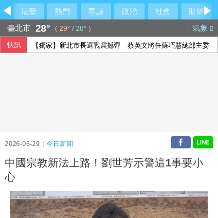
最新
熱門
專題
政治
社會
財經
28°
臺北市
氣象
(
29°
/
28°
)
快訊
【獨家】新北市長選戰震撼彈 蔡英文將任蘇巧慧總部主委
2026-06-29 |
今日新聞
中國宗教新法上路！劉世芳示警這1事要小
心