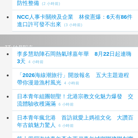
防性整備
(2 小時前)
NCC人事卡關殃及企業 林俊憲爆：6天有86件
進口許可發不出來
(3 小時前)
延伸閱讀
李多慧助陣石岡熱氣球嘉年華 8月22日起連嗨
3天
4 小時前
「2026海線潮旅行」開放報名 五大主題遊程
帶你漫遊漁村風光
4 小時前
日本青年組團朝聖！北港宗教文化魅力爆發 交
流體驗收穫滿滿
6 小時前
日本青年瘋北港 首訪就愛上媽祖文化 大讚百
年古鎮魅力驚人
6 小時前