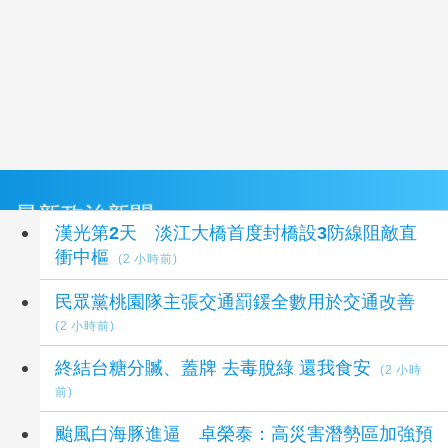
最新政治新聞
漢光第2天 淡江大橋首度封橋設3防線阻敵直
衝中樞
(2 小時前)
民眾黨桃園隊主張交通罰鍰全數用於交通改善
(2 小時前)
終結台糖分贓、蓋牌 去毒脫綠 還我食安
(2 小時
前)
颱風白海豚進逼 卓榮泰：高災害潛勢區加強預