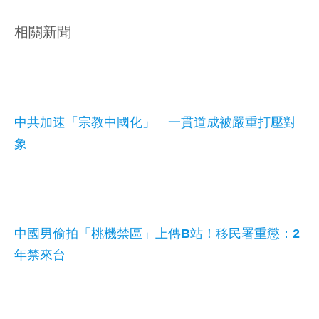
相關新聞
中共加速「宗教中國化」 一貫道成被嚴重打壓對
象
中國男偷拍「桃機禁區」上傳B站！移民署重懲：2
年禁來台