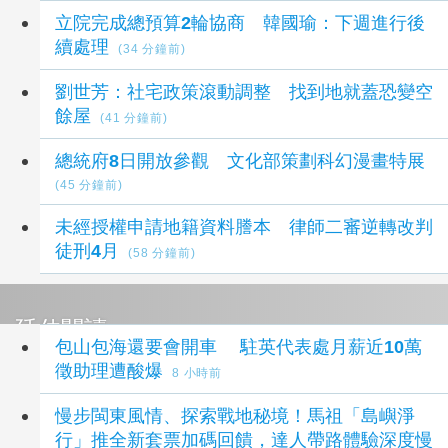
立院完成總預算2輪協商 韓國瑜：下週進行後
續處理
(34 分鐘前)
劉世芳：社宅政策滾動調整 找到地就蓋恐變空
餘屋
(41 分鐘前)
總統府8日開放參觀 文化部策劃科幻漫畫特展
(45 分鐘前)
未經授權申請地籍資料謄本 律師二審逆轉改判
徒刑4月
(58 分鐘前)
延伸閱讀
包山包海還要會開車 駐英代表處月薪近10萬
徵助理遭酸爆
8 小時前
慢步閩東風情、探索戰地秘境！馬祖「島嶼淨
行」推全新套票加碼回饋，達人帶路體驗深度慢