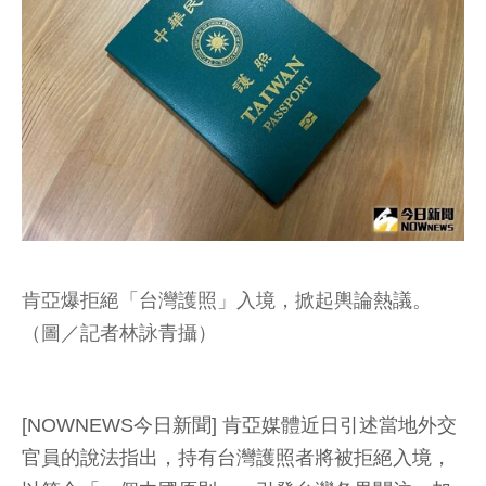
肯亞爆拒絕「台灣護照」入境，掀起輿論熱議。
（圖／記者林詠青攝）
[NOWNEWS今日新聞] 肯亞媒體近日引述當地外交
官員的說法指出，持有台灣護照者將被拒絕入境，