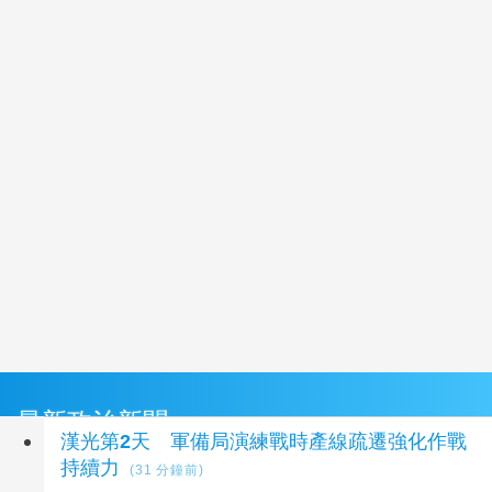
最新政治新聞
漢光第2天 軍備局演練戰時產線疏遷強化作戰
持續力
(31 分鐘前)