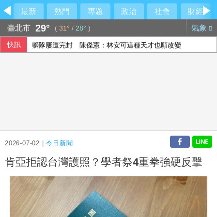
最新
熱門
專題
政治
社會
財經
29°
臺北市
氣象
(
31°
/
28°
)
快訊
獅隊屢遭完封 陳傑憲：林安可這種天才也願改變
外野助殺王連霸中 郭天信喊話挑戰生涯百助殺
聲稱防範網安隱患 北京對美企帕羅奧圖產品進行審查
總統府8日開放參觀 文化部策劃科幻漫畫特展
2026-07-02 |
今日新聞
肯亞拒認台灣護照？學者祭4重拳強硬反擊