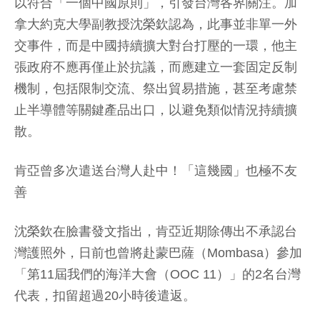
以符合「一個中國原則」，引發台灣各界關注。加
拿大約克大學副教授沈榮欽認為，此事並非單一外
交事件，而是中國持續擴大對台打壓的一環，他主
張政府不應再僅止於抗議，而應建立一套固定反制
機制，包括限制交流、祭出貿易措施，甚至考慮禁
止半導體等關鍵產品出口，以避免類似情況持續擴
散。
肯亞曾多次遣送台灣人赴中！「這幾國」也極不友
善
沈榮欽在臉書發文指出，肯亞近期除傳出不承認台
灣護照外，日前也曾將赴蒙巴薩（Mombasa）參加
「第11屆我們的海洋大會（OOC 11）」的2名台灣
代表，扣留超過20小時後遣返。