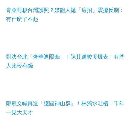
肯亞封殺台灣護照？媒體人拋「這招」震撼反制：
有什麼了不起
對決台北「奢華遮陽傘」！陳其邁酸度爆表：有些
人比較有錢
鄭麗文喊再造「護國神山群」！林濁水吐槽：千年
一見大天才