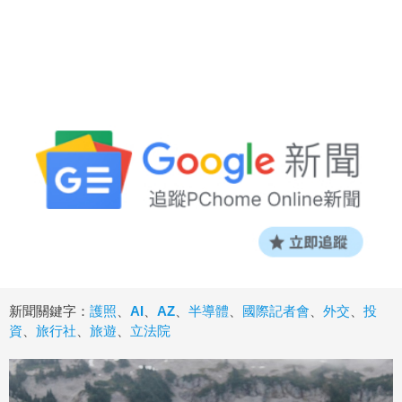
新聞關鍵字：
護照
、
AI
、
AZ
、
半導體
、
國際記者會
、
外交
、
投
資
、
旅行社
、
旅遊
、
立法院