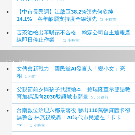
【中市長民調】江啟臣38.2%領先何欣純
14.1% 各年齡層支持度全線領先
(2 小時前)
苦茶油檢出苯駢芘不合格 翰霖公司自主通報產
線即日停止作業
(2 小時前)
延伸閱讀
文傳會新戰力 國民黨AI發言人「鄭小文」亮
相
1 秒前
父親節前夕與孩子共讀繪本 賴瑞隆宣示雙語教
育加碼邁向2030雙語城市願景
55 分鐘前
台南數位治理六都最落後 發出110萬張實體卡卻
無整合 林燕祝怒轟：AI時代市民還在「卡卡
卡」
1 小時前