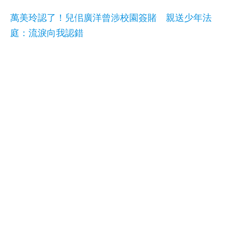
萬美玲認了！兒佀廣洋曾涉校園簽賭 親送少年法
庭：流淚向我認錯