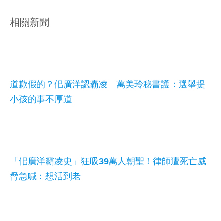
相關新聞
道歉假的？佀廣洋認霸凌 萬美玲秘書護：選舉提
小孩的事不厚道
「佀廣洋霸凌史」狂吸39萬人朝聖！律師遭死亡威
脅急喊：想活到老