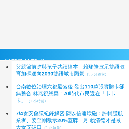
最新政治新聞
父親節前夕與孩子共讀繪本 賴瑞隆宣示雙語教
育加碼邁向2030雙語城市願景
(55 分鐘前)
台南數位治理六都最落後 發出110萬張實體卡卻
無整合 林燕祝怒轟：AI時代市民還在「卡卡
卡」
(1 小時前)
7/4食安會議紀錄解密 陳以信連環砲：許輔護航
業者、姜至剛裁示20%蓋牌一月 賴清德才是最
大食安破口
(1 小時前)