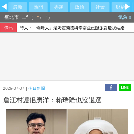
最新
熱門
專題
政治
社會
財經
--°
臺北市
氣象
(
--°
/
--°
)
快訊
時人：「蜘蛛人」湯姆霍蘭德與辛蒂亞已辦派對慶祝結婚
香港宏福苑大火最終調查報告公布 菸頭引燃施工雜物
隊友罕見給援護 布雷克：告訴自己不要搞砸
【中市長民調】江啟臣38.2%領先何欣純14.1% 各年齡層
2026-07-07 |
今日新聞
詹江村護佀廣洋：賴瑞隆也沒退選