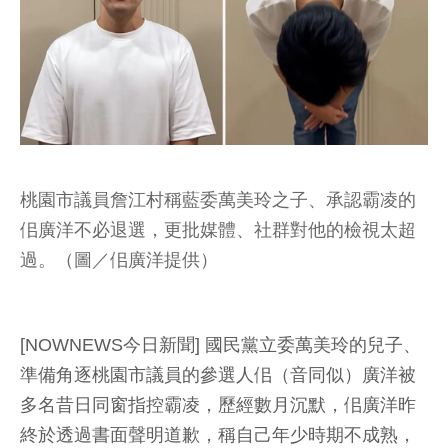
桃園市議員詹江村稱藍委萬美玲之子、承認霸凌的
佀廣洋不必退選，更批媒體、社群對他的檢視太超
過。（圖／佀廣洋提供）
[NOWNEWS今日新聞] 國民黨立委萬美玲的兒子、
準備角逐桃園市議員的參選人佀（音同似）廣洋被
多名昔日同窗指控霸凌，歷經數月沉默，佀廣洋昨
終於透過書面聲明道歉，稱自己年少時期不成熟，