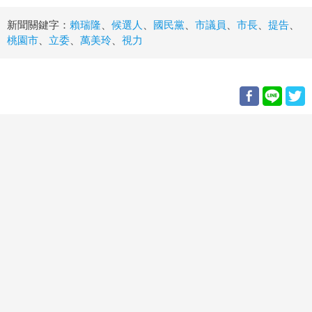
新聞關鍵字：
賴瑞隆
、
候選人
、
國民黨
、
市議員
、
市長
、
提告
、
桃園市
、
立委
、
萬美玲
、
視力