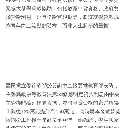
科學校法及高級中等教育法修正草案，多位立委提
案擴大就學貸款協助，包括放寬申貸資格、政府負
擔貸款利息、延長還款寬限期等，盼讓就學貸款成
為青年向上流動的階梯，而非人生起步的重擔。
國民黨立委徐欣瑩於質詢中直接要求教育部表態，
主張高級中等教育法第58條應明定貸款利息由中央
主管機關編列預算負擔，並將申貸資格的家戶所得
上限從120萬元提升至150萬元，同時將本金還款寬
限期從工作後一年延長至兩年。她強調，學生與家