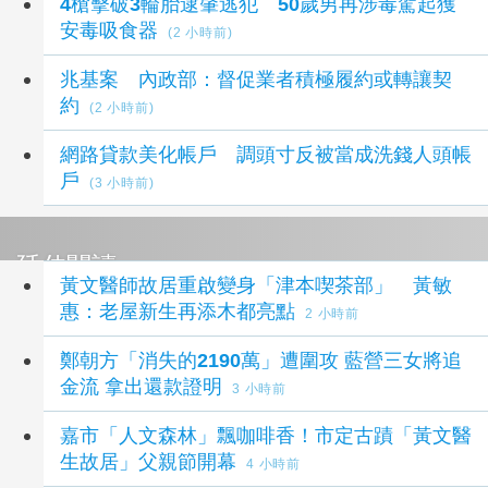
4槍擊破3輪胎逮肇逃犯 50歲男再涉毒駕起獲
安毒吸食器
(2 小時前)
兆基案 內政部：督促業者積極履約或轉讓契
約
(2 小時前)
網路貸款美化帳戶 調頭寸反被當成洗錢人頭帳
戶
(3 小時前)
延伸閱讀
黃文醫師故居重啟變身「津本喫茶部」 黃敏
惠：老屋新生再添木都亮點
2 小時前
鄭朝方「消失的2190萬」遭圍攻 藍營三女將追
金流 拿出還款證明
3 小時前
嘉市「人文森林」飄咖啡香！市定古蹟「黃文醫
生故居」父親節開幕
4 小時前