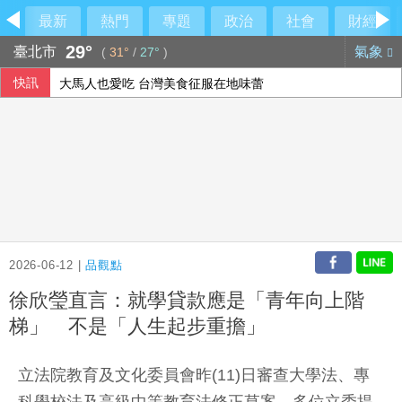
最新
熱門
專題
政治
社會
財經
29°
臺北市
氣象
(
31°
/
27°
)
快訊
大馬人也愛吃 台灣美食征服在地味蕾
俄軍空襲烏克蘭首都基輔及周邊區域 造成4人喪命
備戰反封鎖！管碧玲赴左營驗證海巡平戰轉換
泰國校園槍擊案增至9死 遭波及12歲女童不治
2026-06-12 |
品觀點
徐欣瑩直言：就學貸款應是「青年向上階
梯」 不是「人生起步重擔」
立法院教育及文化委員會昨(11)日審查大學法、專