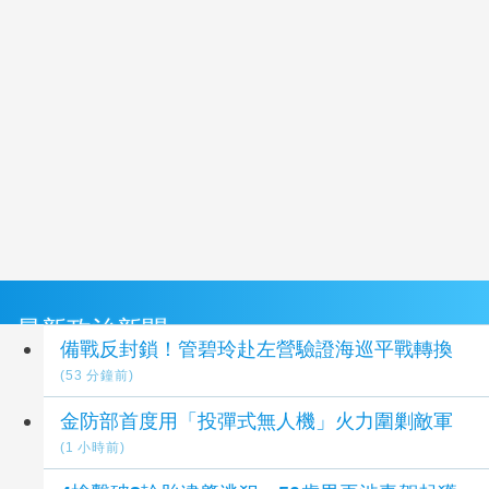
最新政治新聞
備戰反封鎖！管碧玲赴左營驗證海巡平戰轉換
(53 分鐘前)
金防部首度用「投彈式無人機」火力圍剿敵軍
(1 小時前)