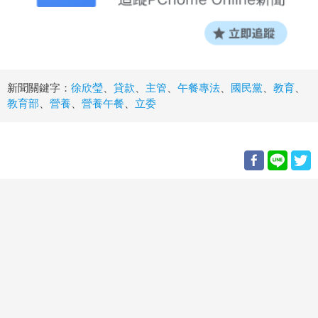
新聞關鍵字：
徐欣瑩
、
貸款
、
主管
、
午餐專法
、
國民黨
、
教育
、
教育部
、
營養
、
營養午餐
、
立委