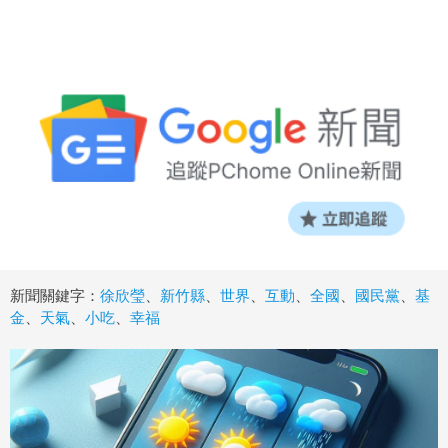
新聞關鍵字：
徐欣瑩
、
新竹縣
、
世界
、
互動
、
全國
、
國民黨
、
基
金
、
天氣
、
小吃
、
幸福