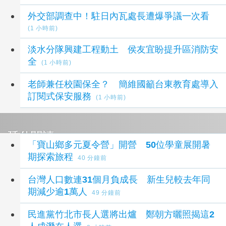
外交部調查中！駐日內瓦處長遭爆爭議一次看
(1 小時前)
淡水分隊興建工程動土 侯友宜盼提升區消防安
全
(1 小時前)
老師兼任校園保全？ 簡維國籲台東教育處導入
訂閱式保安服務
(1 小時前)
延伸閱讀
「寶山鄉多元夏令營」開營 50位學童展開暑
期探索旅程
40 分鐘前
台灣人口數連31個月負成長 新生兒較去年同
期減少逾1萬人
49 分鐘前
民進黨竹北市長人選將出爐 鄭朝方曬照揭這2