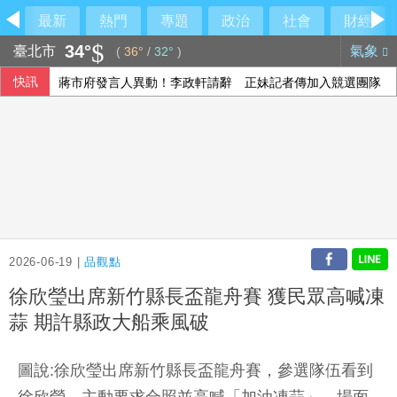
最新
熱門
專題
政治
社會
財經
34°
臺北市
氣象
(
36°
/
32°
)
快訊
蔣市府發言人異動！李政軒請辭 正妹記者傳加入競選團隊
泰國地方官員遭槍殺身亡 前議員落網稱討債未果開槍
新台幣升5.7分 收32.231元
台積電7月營收出爐 年增44.7%再創歷史新高
2026-06-19 |
品觀點
徐欣瑩出席新竹縣長盃龍舟賽 獲民眾高喊凍
蒜 期許縣政大船乘風破
圖說:徐欣瑩出席新竹縣長盃龍舟賽，參選隊伍看到