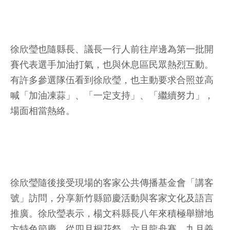
徐欣瑩也隨縣長、議長一行人前往岸邊為第一批開
賽代表選手加油打氣，也與休息區民眾熱烈互動。
有許多參選隊伍看到徐欣瑩，也主動要求合照並高
喊「加油凍蒜」、「一定支持」、「繼續努力」，
場面相當熱絡。
徐欣瑩隨後接受現場的客家公共傳播基金會「講客
號」訪問，分享新竹縣節慶活動與客家文化及語言
推廣。徐欣瑩表示，楊文科縣長八年來積極舉辦地
方特色節慶，從四月桐花祭、六月龍舟賽、九月義