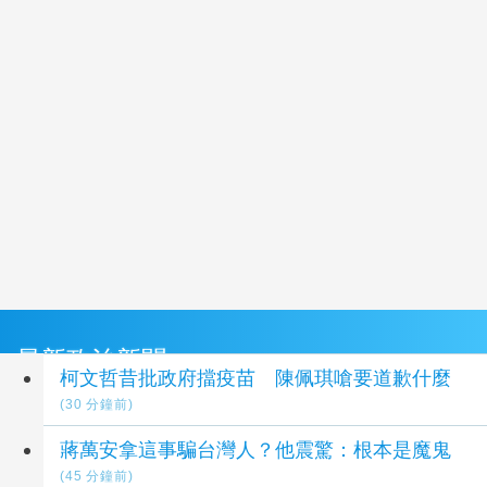
最新政治新聞
柯文哲昔批政府擋疫苗 陳佩琪嗆要道歉什麼
(30 分鐘前)
蔣萬安拿這事騙台灣人？他震驚：根本是魔鬼
(45 分鐘前)