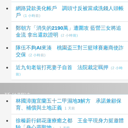
網路貸款美化帳戶 調頭寸反被當成洗錢人頭帳
戶
(1 小時前)
鄭朝方「消失的2190萬」遭圍攻 藍營三女將追
金流 拿出還款證明
(2 小時前)
隊伍不夠AI來湊 桃園盃三對三籃球賽廠商使詐
交保
(2 小時前)
近九旬老翁打死妻子自首 法院裁定羈押
(2 小時
前)
延伸閱讀
林國漳拋宜蘭五十二甲濕地3解方 承諾兼顧保
育、補償與土地正義
1 天前
徐榛蔚行銷花蓮療癒之都 王金平現身力挺邀體
驗「身心靈聖地」
1 天前