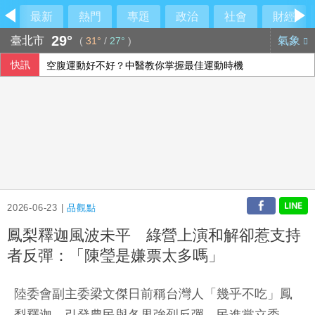
最新
熱門
專題
政治
社會
財經
29°
臺北市
氣象
(
31°
/
27°
)
快訊
空腹運動好不好？中醫教你掌握最佳運動時機
塞內加爾加強打擊同性戀 71人遭控「違反自然行為」
兆基案 內政部：督促業者積極履約或轉讓契約
休達危機凸顯邊境脆弱 智庫學者籲建立歐盟統一方案
2026-06-23 |
品觀點
鳳梨釋迦風波未平 綠營上演和解卻惹支持
者反彈：「陳瑩是嫌票太多嗎」
陸委會副主委梁文傑日前稱台灣人「幾乎不吃」鳳