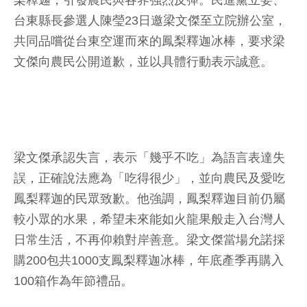
梨釋迦，引發農民與各界強烈反彈。民進黨立委、
台東縣長參選人陳瑩23日邀梁文傑至立院辦公室，
共同品嚐從台東空運而來的鳳梨釋迦冰棒，要求梁
文傑向農民公開道歉，並以具體行動表示誠意。
梁文傑承認失言，表示「幾乎不吃」為語言表達失
誤，正確說法應為「吃得很少」，並向農民及愛吃
鳳梨釋迦的民眾致歉。他強調，鳳梨釋迦目前仍屬
較小眾的水果，希望未來能如火龍果般走入台灣人
日常生活，不再仰賴對岸善意。梁文傑當場允諾採
購200包共1000支鳳梨釋迦冰棒，年底產季再購入
100箱作為年節禮品。