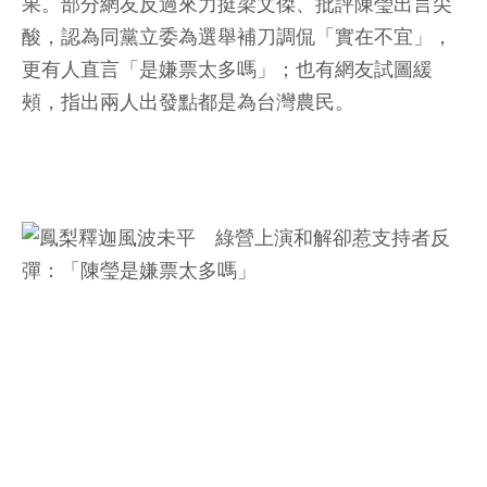
果。部分網友反過來力挺梁文傑、批評陳瑩出言尖
酸，認為同黨立委為選舉補刀調侃「實在不宜」，
更有人直言「是嫌票太多嗎」；也有網友試圖緩
頰，指出兩人出發點都是為台灣農民。