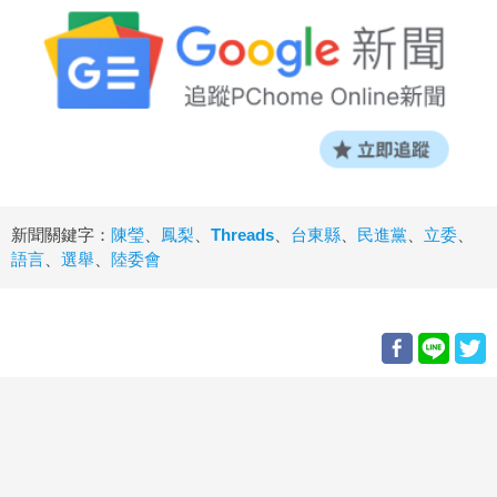
新聞關鍵字：
陳瑩
、
鳳梨
、
Threads
、
台東縣
、
民進黨
、
立委
、
語言
、
選舉
、
陸委會