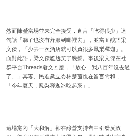
然而陳瑩當場並未完全接受，直言「吃得很少」這
句話「聽了也沒有舒服到哪裡去」，並當面酸語梁
文傑，「少去一次酒店就可以買很多鳳梨釋迦」。
面對此語，梁文傑尷尬笑了幾聲。事後梁文傑在社
群平台Threads發文回應，「放心，我八百年沒去過
了。」其妻、民進黨立委林楚茵也在留言附和，
「今年夏天，鳳梨釋迦冰吃起來」。
這場黨內「大和解」卻在綠營支持者中引發反效