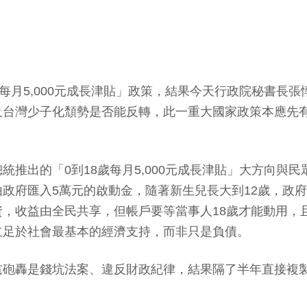
每月5,000元成長津貼」政策，結果今天行政院秘書長
及台灣少子化頹勢是否能反轉，此一重大國家政策本應先
推出的「0到18歲每月5,000元成長津貼」大方向與
政府匯入5萬元的啟動金，隨著新生兒長大到12歲，政
，收益由全民共享，但帳戶要等當事人18歲才能動用，
立足於社會最基本的經濟支持，而非只是負債。
黨砲轟是錢坑法案、違反財政紀律，結果隔了半年直接複