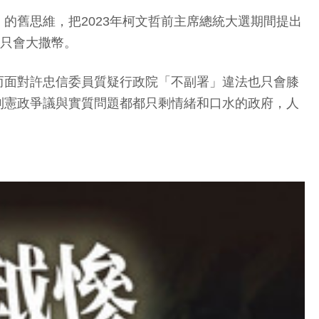
的舊思維，把2023年柯文哲前主席總統大選期間提出
遠只會大撒幣。
而面對許忠信委員質疑行政院「不副署」違法也只會膝
到憲政爭議與實質問題都都只剩情緒和口水的政府，人