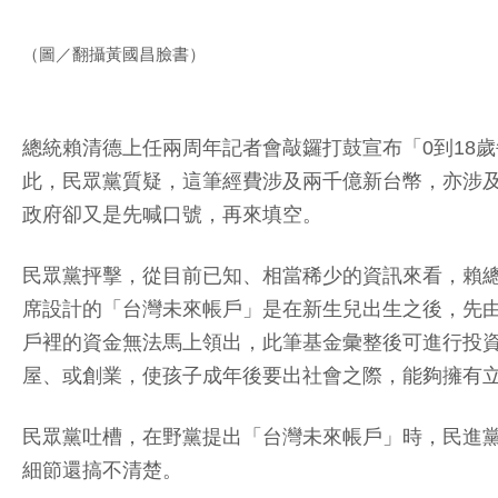
（圖／翻攝黃國昌臉書）
總統賴清德上任兩周年記者會敲鑼打鼓宣布「0到18歲
此，民眾黨質疑，這筆經費涉及兩千億新台幣，亦涉
政府卻又是先喊口號，再來填空。
民眾黨抨擊，從目前已知、相當稀少的資訊來看，賴總統
席設計的「台灣未來帳戶」是在新生兒出生之後，先由
戶裡的資金無法馬上領出，此筆基金彙整後可進行投資
屋、或創業，使孩子成年後要出社會之際，能夠擁有
民眾黨吐槽，在野黨提出「台灣未來帳戶」時，民進
細節還搞不清楚。