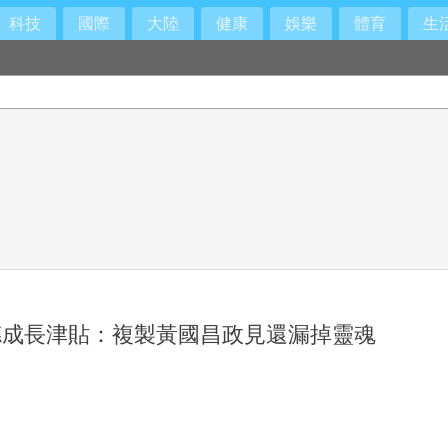
科技
國際
大陸
健康
娛樂
體育
生
自己的健康密碼
德成長津貼：複製黃國昌政見還漏掉靈魂