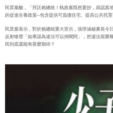
民眾黨酸，「拜託賴總統！執政黨既然要抄，就認真地
的促進生養政策--包含提供可負擔住宅、提高公共托
民眾黨表示，對於賴總統重大宣示，張惇涵秘書長今
反射嗆聲「如果認為違法可以倒閣阿」，把違法當榮
民到底還能有甚麼期待？