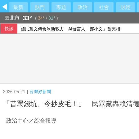
最新
熱門
專題
政治
社會
財經
33°
臺北市
(
34°
/
31°
)
快訊
國民黨文傳會添新戰力 AI發言人「鄭小文」首亮相
三高防治護心居家運動不可少！888知能宣導互動遊戲，掌握
颱風影響 廣東海事局在台灣海峽南口實施交通管制
8月台股期指漲91點
2026-05-21 |
台灣好新聞
「昔罵錢坑、今抄皮毛！」 民眾黨轟賴清
政治中心／綜合報導