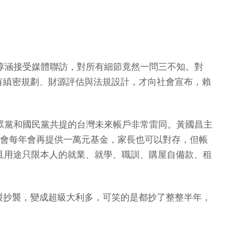
張惇涵接受媒體聯訪，對所有細節竟然一問三不知。對
有縝密規劃、財源評估與法規設計，才向社會宣布，賴
民眾黨和國民黨共提的台灣未來帳戶非常雷同。黃國昌主
府會每年會再提供一萬元基金，家長也可以對存，但帳
且用途只限本人的就業、就學、職訓、購屋自備款、租
製抄襲，變成超級大利多，可笑的是都抄了整整半年，