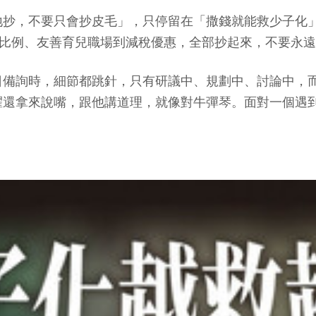
抄，不要只會抄皮毛」，只停留在「撒錢就能救少子化」
育比例、友善育兒職場到減稅優惠，全部抄起來，不要永
日備詢時，細節都跳針，只有研議中、規劃中、討論中，
耀還拿來說嘴，跟他講道理，就像對牛彈琴。面對一個遇