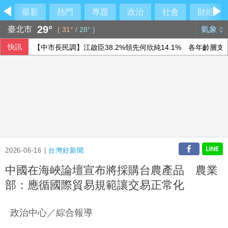
最新
熱門
專題
政治
社會
財經
29°
臺北市
氣象
(
31°
/
28°
)
快訊
【中市長民調】江啟臣38.2%領先何欣純14.1% 各年齡層
香港宏福苑大火最終調查報告公布 菸頭引燃施工雜物
時人：「蜘蛛人」湯姆霍蘭德與辛蒂亞已辦派對慶祝結婚
隊友罕見給援護 布雷克：告訴自己不要搞砸
2026-06-16 |
台灣好新聞
中國在海峽論壇宣布將採購台農產品 農業
部：應循國際貿易規範讓交易正常化
政治中心／綜合報導