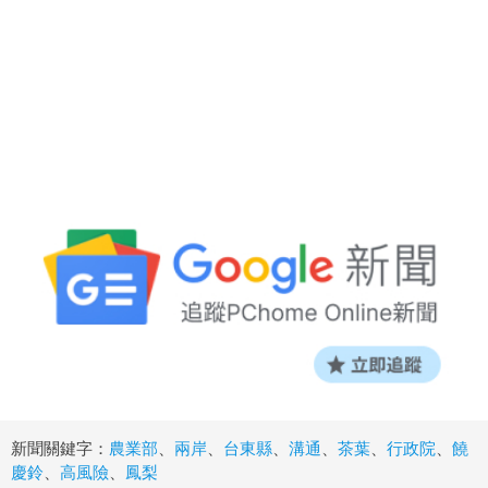
新聞關鍵字：
農業部
、
兩岸
、
台東縣
、
溝通
、
茶葉
、
行政院
、
饒
慶鈴
、
高風險
、
鳳梨