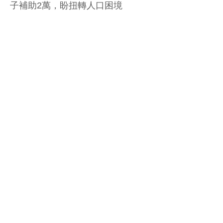
子補助2萬，盼扭轉人口困境