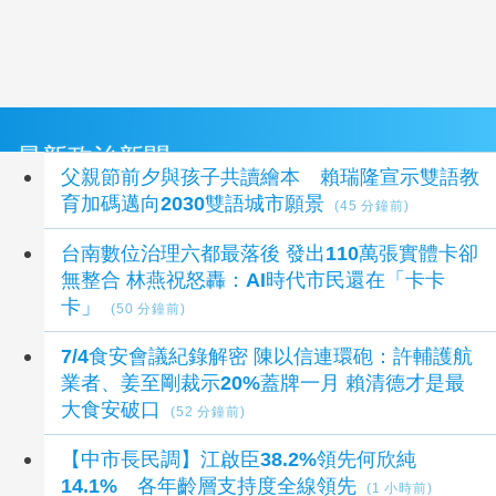
最新政治新聞
父親節前夕與孩子共讀繪本 賴瑞隆宣示雙語教
育加碼邁向2030雙語城市願景
(45 分鐘前)
台南數位治理六都最落後 發出110萬張實體卡卻
無整合 林燕祝怒轟：AI時代市民還在「卡卡
卡」
(50 分鐘前)
7/4食安會議紀錄解密 陳以信連環砲：許輔護航
業者、姜至剛裁示20%蓋牌一月 賴清德才是最
大食安破口
(52 分鐘前)
【中市長民調】江啟臣38.2%領先何欣純
14.1% 各年齡層支持度全線領先
(1 小時前)