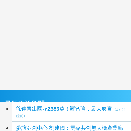
最新政治新聞
徐佳青出國花2383萬！羅智強：最大爽官
(17 分
鐘前)
參訪亞創中心 劉建國：雲嘉共創無人機產業廊