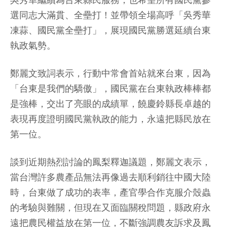
吳秀華繼續為台東縣民服務，也希望所有國民黨參
選同志大滿貫、全壘打！並帶領全場高呼「吳秀華
凍蒜、國民黨全壘打」，展現國民黨勝選延續台東
執政氣勢。
鄭麗文致詞表示，行動中常會首站就來台東，因為
「台東是我們的驕傲」，國民黨在台東執政棒棒都
是強棒，交出了亮眼的成績單，饒慶鈴縣長卓越的
表現再度證明國民黨執政的能力，永遠把縣民放在
第一位。
談到近期熱烈討論的鳳梨釋迦議題，鄭麗文表示，
當台灣許多農產品無法再像過去順利銷往中國大陸
時，台東做了成功的表率，產官學合作克服介殼蟲
的考驗與難關，但現在又面臨關稅問題，縣政府永
遠把農民權益放在第一位，不斷強調農友訴求及鳳