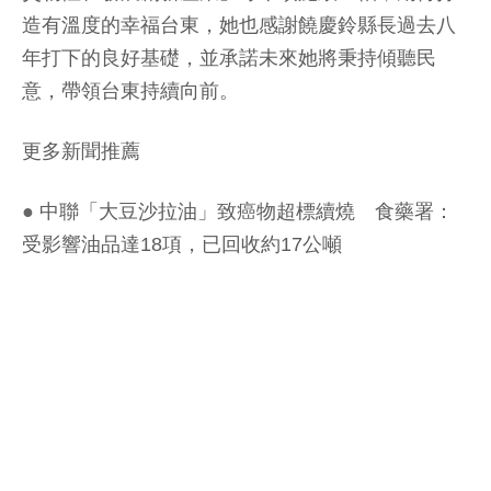
造有溫度的幸福台東，她也感謝饒慶鈴縣長過去八
年打下的良好基礎，並承諾未來她將秉持傾聽民
意，帶領台東持續向前。
更多新聞推薦
●
中聯「大豆沙拉油」致癌物超標續燒 食藥署：
受影響油品達18項，已回收約17公噸