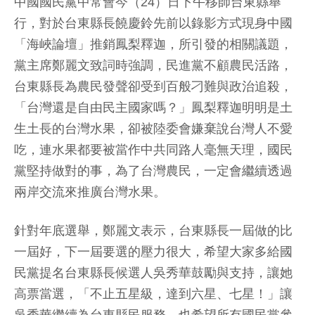
中國國民黨中常會今（24）日下午移師台東縣舉
行，對於台東縣長饒慶鈴先前以錄影方式現身中國
「海峽論壇」推銷鳳梨釋迦，所引發的相關議題，
黨主席鄭麗文致詞時強調，民進黨不顧農民活路，
台東縣長為農民發聲卻受到百般刁難與政治追殺，
「台灣還是自由民主國家嗎？」鳳梨釋迦明明是土
生土長的台灣水果，卻被陸委會嫌棄說台灣人不愛
吃，連水果都要被當作中共同路人毫無天理，國民
黨堅持做對的事，為了台灣農民，一定會繼續透過
兩岸交流來推廣台灣水果。
針對年底選舉，鄭麗文表示，台東縣長一屆做的比
一屆好，下一屆要選的壓力很大，希望大家多給國
民黨提名台東縣長候選人吳秀華鼓勵與支持，讓她
高票當選，「不止五星級，達到六星、七星！」讓