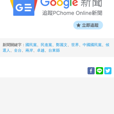
新聞關鍵字：
國民黨
、
民進黨
、
鄭麗文
、
世界
、
中國國民黨
、
候
選人
、
全台
、
兩岸
、
卓越
、
台東縣