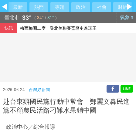
最新
熱門
專題
政治
社會
財經
33°
臺北市
氣象
(
34°
/
31°
)
快訊
梅西梅開二度 登北美聯賽盃歷史進球王
參訪亞創中心 劉建國：雲嘉共創無人機產業廊帶
亞洲花滑錦標賽台灣奪1金5銀2銅 團隊表現超出預期
全家支持考公務員無奈夢碎 印度考試不公引發抗議
2026-06-24 |
台灣好新聞
赴台東辦國民黨行動中常會 鄭麗文轟民進
黨不顧農民活路刁難水果銷中國
政治中心／綜合報導