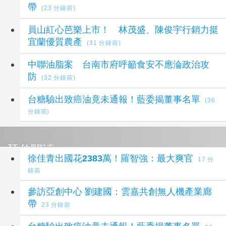
帶
(23 分鐘前)
員山紅心芭樂上市！ 林茂盛、陳俊宇行銷力挺
宜蘭優質農產
(31 分鐘前)
中聯油脂案 台南市府呼籲食安不應淪政治攻
防
(32 分鐘前)
台糖驗出致癌油竟未通報！藍委揭董事名單
(36
分鐘前)
延伸閱讀
徐佳青出國花2383萬！羅智強：最大爽官
17 分
鐘前
參訪亞創中心 劉建國：雲嘉共創無人機產業廊
帶
23 分鐘前