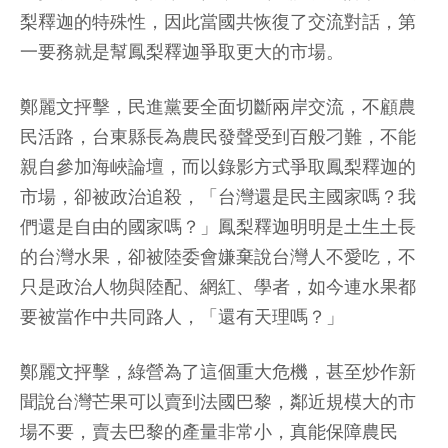
梨釋迦的特殊性，因此當國共恢復了交流對話，第
一要務就是幫鳳梨釋迦爭取更大的市場。
鄭麗文抨擊，民進黨要全面切斷兩岸交流，不顧農
民活路，台東縣長為農民發聲受到百般刁難，不能
親自參加海峽論壇，而以錄影方式爭取鳳梨釋迦的
市場，卻被政治追殺，「台灣還是民主國家嗎？我
們還是自由的國家嗎？」鳳梨釋迦明明是土生土長
的台灣水果，卻被陸委會嫌棄說台灣人不愛吃，不
只是政治人物與陸配、網紅、學者，如今連水果都
要被當作中共同路人，「還有天理嗎？」
鄭麗文抨擊，綠營為了這個重大危機，甚至炒作新
聞說台灣芒果可以賣到法國巴黎，鄰近規模大的市
場不要，賣去巴黎的產量非常小，真能保障農民