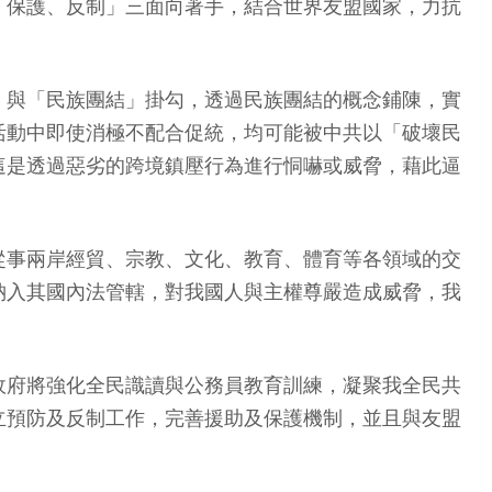
、保護、反制」三面向著手，結合世界友盟國家，力抗
」與「民族團結」掛勾，透過民族團結的概念鋪陳，實
活動中即使消極不配合促統，均可能被中共以「破壞民
這是透過惡劣的跨境鎮壓行為進行恫嚇或威脅，藉此逼
從事兩岸經貿、宗教、文化、教育、體育等各領域的交
納入其國內法管轄，對我國人與主權尊嚴造成威脅，我
政府將強化全民識讀與公務員教育訓練，凝聚我全民共
立預防及反制工作，完善援助及保護機制，並且與友盟