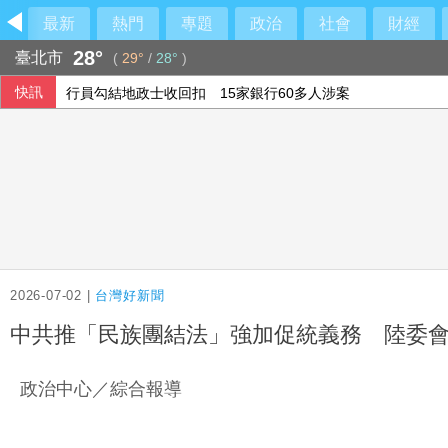
最新
熱門
專題
政治
社會
財經
28°
臺北市
(
29°
/
28°
)
快訊
行員勾結地政士收回扣 15家銀行60多人涉案
民俗月不怕阿飄作祟 6張神明卡護佑平安
6月國銀放款單月新高 個人貸款暴增2575億
2026-07-02 |
台灣好新聞
中共推「民族團結法」強加促統義務 陸委
政治中心／綜合報導