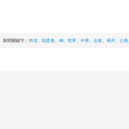
新聞關鍵字：
跨境
、
陸委會
、
AI
、
世界
、
中華
、
全新
、
兩岸
、
公務