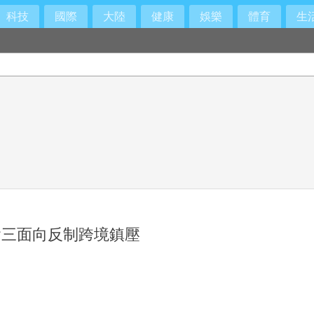
科技
國際
大陸
健康
娛樂
體育
生
會三面向反制跨境鎮壓