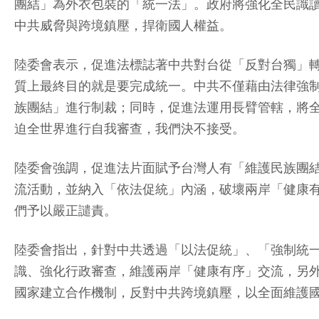
團結」為外衣包裝的「統一法」。政府將強化全民識
中共威脅與跨境鎮壓，捍衛國人權益。
陸委會表示，促進法標誌著中共對台從「反對台獨」
質上最終目的就是要完成統一。中共不僅藉由法律強
族團結」進行制裁；同時，促進法運用長臂管轄，將
迫全世界進行自我審查，我們決不接受。
陸委會強調，促進法片面賦予台灣人有「維護民族團
流活動，並納入「依法促統」內涵，破壞兩岸「健康
們予以嚴正譴責。
陸委會指出，針對中共透過「以法促統」、「強制統
識、強化行政審查，維護兩岸「健康有序」交流，另
國家建立合作機制，反對中共跨境鎮壓，以全面維護