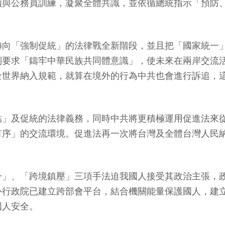
讀與公務員訓練，凝聚全體共識，並依循總統指示「預防
轉向「強制促統」的法律戰全新階段，並且把「國家統一
制要求「鑄牢中華民族共同體意識」，使未來在兩岸交流
全世界納入規範，就算在境外的行為中共也會進行訴追，
結」及促統的法律義務，同時中共將更積極運用促進法來
有序」的交流環境。促進法再一次將台灣及全體台灣人民
一」、「跨境鎮壓」三項手法迫我國人接受其政治主張，
外行政院已建立跨部會平台，結合機關能量保護國人，建
國人安全。