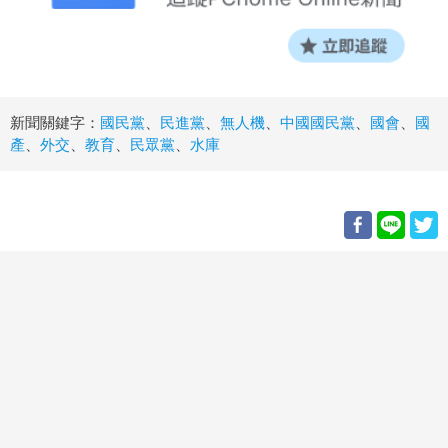
新聞關鍵字：
國民黨
、
民進黨
、
無人機
、
中國國民黨
、
國會
、
國
產
、
外交
、
教育
、
民眾黨
、
水庫