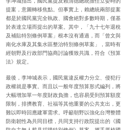
李坤城指出，國民黨提及賴清德總統擔任立委時的
提案，意圖轉移焦點。但事實上，賴總統兩部提案
都是於國民黨完全執政、國會絕對多數時期，僅基
於表達立場而提出的草案。其中，「九十七年退稅
及補貼特別條例草案」根本沒有通過，而「曾文與
南化水庫及其集水區整治特別條例草案」，當時有
經朝野及行政部門協商討論獲致共識，符合《預算
法》規定。
最後，李坤城表示，國民黨違反權力分立、侵犯行
政權就是事實。而且以一般年度預算形式編列，將
大幅增加單一年度財政負擔，也容易受到預算額度
限制，排擠教育、社福等其他重要的公共支出，更
難以即時回應建軍需求。呼籲朝野以強化台灣整體
防衛韌性為共同目標，共同支持行政院提出的《國
防自主無人載具採購特別條例》草案，攜手厚植國