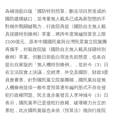
為補強藍白版「國防特別預算」刪去項目所造成的
國防建構缺口，並考量無人載具已成為新型態的不
對稱作戰關鍵戰力，行政院再提《國防自主無人載
具採購特別條例》草案，將跨年度籌編預算至上限
2100億元。原本中國國民黨與台灣民眾黨立院黨團
再攜手，封殺政院版《國防自主無人載具採購特別
條例》草案。但數日前藍白突改先前態度，也各自
提出自家版的「無人機特別條例」，並於今（3）日
在立法院會上決議，交經濟、外交及國防、財政3委
員會審查。針對國民黨立院黨團稱，國民黨自提無
人機條例並採一般年度預算逐年編列形式不存在侵
犯行政權問題。民主進步黨發言人李坤城今（3）日
表示，國民黨早已是侵犯行政權、破壞權力分立的
累犯，此次國民黨版也未依《預算法》徵詢行政院