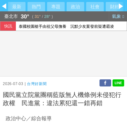
最新
熱門
專題
政治
社會
財經
30°
臺北市
氣象
(
31°
/
28°
)
快訊
泰國校園槍手由祖父母撫養 沉默少友案發前疑遭霸凌
2026-07-03 |
台灣好新聞
國民黨立院黨團稱藍版無人機條例未侵犯行
政權 民進黨：違法累犯還一錯再錯
政治中心／綜合報導