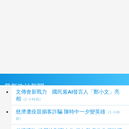
最新政治新聞
文傳會新戰力 國民黨AI發言人「鄭小文」亮
相
(2 小時前)
慈濟遭疫苗掮客詐騙 陳時中一夕變英雄
(3 小時
前)