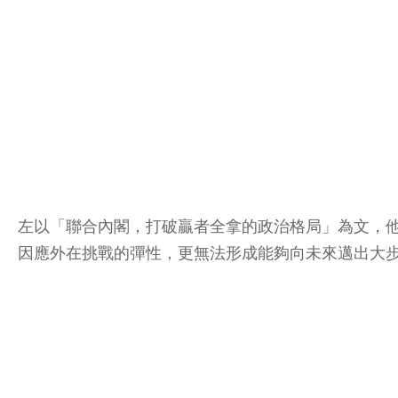
左以「聯合內閣，打破贏者全拿的政治格局」為文，
因應外在挑戰的彈性，更無法形成能夠向未來邁出大