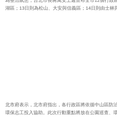
為整治鼠患，台北市長蔣萬安上週宣布全市12個行政
湖區；13日則為松山、大安與信義區；14日則由士林
北市府
表示，北市府指出，各行政區將依循中山區防
環保志工投入協助。此次行動重點將放在公園巡查、