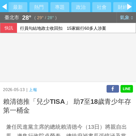
最新
熱門
專題
政治
社會
財經
28°
臺北市
氣象
(
29°
/
28°
)
快訊
行員勾結地政士收回扣 15家銀行60多人涉案
民俗月不怕阿飄作祟 6張神明卡護佑平安
美參院通過對俄制裁案 川普可課俄商品最高500%關稅
6月國銀放款單月新高 個人貸款暴增2575億
2026-05-13 |
上報
賴清德推「兒少TISA」 助7至18歲青少年存
第一桶金
兼任民進黨主席的總統賴清德今（13日）將親自出