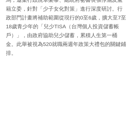
馬，邀集行政院卓榮泰、總統府祕書長張惇涵及黨
籍立委，針對「少子女化對策」進行深度研討。行
政部門計畫將補助範圍從現行的0至6歲，擴大至7至
18歲青少年的「兒少TISA（台灣個人投資儲蓄帳
戶）」，由政府協助兒少儲蓄，累積人生第一桶
金。此舉被視為520就職兩週年政策大禮包的關鍵鋪
排。