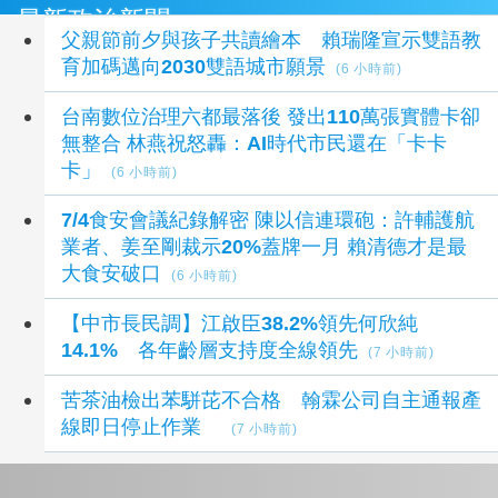
最新政治新聞
父親節前夕與孩子共讀繪本 賴瑞隆宣示雙語教
育加碼邁向2030雙語城市願景
(6 小時前)
台南數位治理六都最落後 發出110萬張實體卡卻
無整合 林燕祝怒轟：AI時代市民還在「卡卡
卡」
(6 小時前)
7/4食安會議紀錄解密 陳以信連環砲：許輔護航
業者、姜至剛裁示20%蓋牌一月 賴清德才是最
大食安破口
(6 小時前)
【中市長民調】江啟臣38.2%領先何欣純
14.1% 各年齡層支持度全線領先
(7 小時前)
苦茶油檢出苯駢芘不合格 翰霖公司自主通報產
線即日停止作業
(7 小時前)