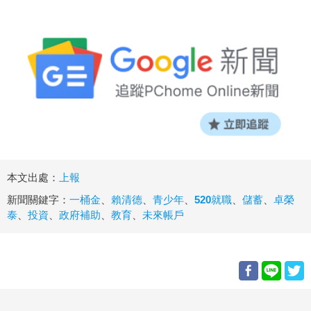
本文出處：
上報
新聞關鍵字：
一桶金
、
賴清德
、
青少年
、
520就職
、
儲蓄
、
卓榮
泰
、
投資
、
政府補助
、
教育
、
未來帳戶