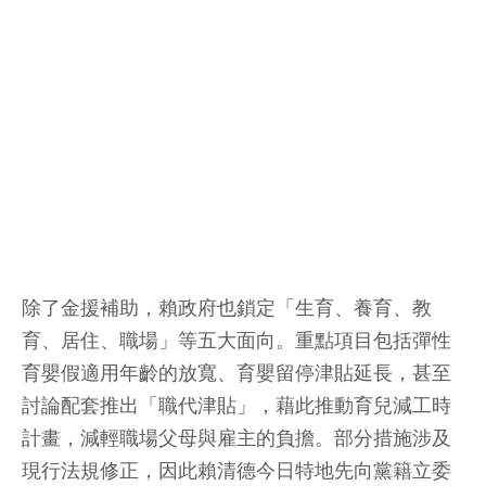
除了金援補助，賴政府也鎖定「生育、養育、教
育、居住、職場」等五大面向。重點項目包括彈性
育嬰假適用年齡的放寬、育嬰留停津貼延長，甚至
討論配套推出「職代津貼」，藉此推動育兒減工時
計畫，減輕職場父母與雇主的負擔。部分措施涉及
現行法規修正，因此賴清德今日特地先向黨籍立委