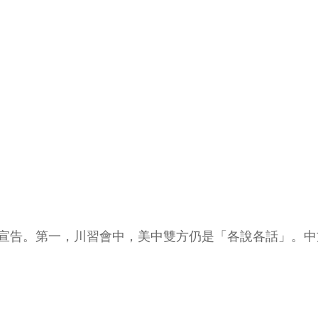
點宣告。第一，川習會中，美中雙方仍是「各說各話」。