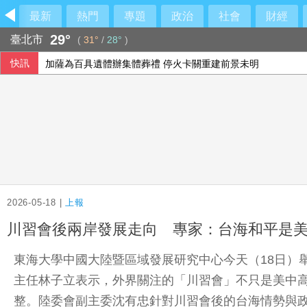
最新
熱門
專題
政治
社會
財經
29°
臺北市
(
31°
/
28°
)
快訊
加薩為百具遺體辦集體葬禮 停火卡關重建前景未明
旅遊市場漸擺脫戰爭干擾 短線日韓強漲、長線回暖
強震侵襲後 日本熊本縣約2000處農業基礎設施受損
【國中生割頸案】被害少年「楊承勳」名字獲公開 楊父提撥5
2026-05-18 |
上報
川習會後兩岸發展走向 專家：台海和平是
東海大學中國大陸暨區域發展研究中心今天（18日）
主任林子立表示，外界關注的「川習會」不只是美中
整。陸委會副主委沈有忠針對川習會後的台海情勢與