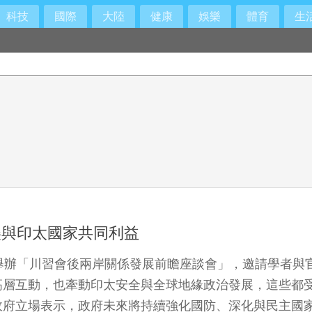
科技
國際
大陸
健康
娛樂
體育
生
50萬善款設獎學金
美與印太國家共同利益
舉辦「川習會後兩岸關係發展前瞻座談會」，邀請學者與
高層互動，也牽動印太安全與全球地緣政治發展，這些都
政府立場表示，政府未來將持續強化國防、深化與民主國