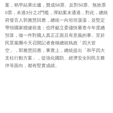
案，稍早結果出爐，贊成56票、反對50票、無效票
0票，未過3分之2門檻，彈劾案未通過，對此，總統
府發言人郭雅慧回應，總統一向坦坦蕩蕩，並堅定
帶領國家穩健前進；也呼籲立委儘快審查今年度總
預算，做一件對國人真正正面且有意義的事。至於
民眾黨團今天召開記者會稱總統執政「四大皆
空」，郭雅慧回應，事實上，總統提出「和平四大
支柱行動方案」，從強化國防、經濟安全到民主夥
伴等面向，都有堅實成績。