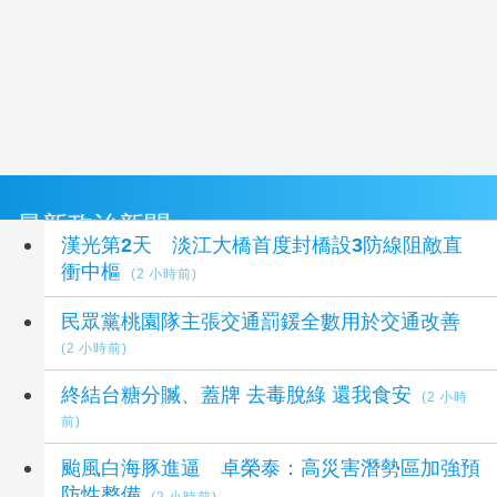
最新政治新聞
漢光第2天 淡江大橋首度封橋設3防線阻敵直
衝中樞
(2 小時前)
民眾黨桃園隊主張交通罰鍰全數用於交通改善
(2 小時前)
終結台糖分贓、蓋牌 去毒脫綠 還我食安
(2 小時
前)
颱風白海豚進逼 卓榮泰：高災害潛勢區加強預
防性整備
(2 小時前)