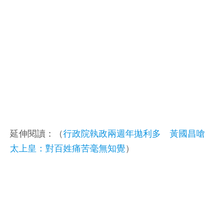
延伸閱讀：（
行政院執政兩週年拋利多 黃國昌嗆
太上皇：對百姓痛苦毫無知覺
）