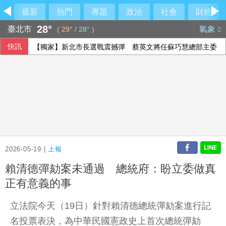
最新
熱門
專題
政治
社會
財經
28°
臺北市
氣象
(
29°
/
28°
)
快訊
【獨家】新北市長選戰震撼彈 蔡英文將任蘇巧慧總部主委
2026-05-19 |
上報
賴清德彈劾案未通過 總統府：盼立委做真
正有意義的事
立法院今天（19日）針對賴清德總統彈劾案進行記
名投票表決，為中華民國憲政史上首次總統彈劾