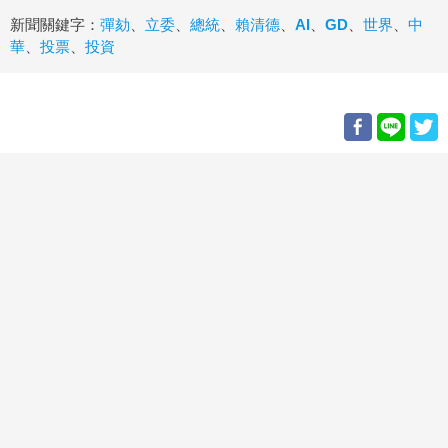
新聞關鍵字：
彈劾
、
立委
、
總統
、
賴清德
、
AI
、
GD
、
世界
、
中
華
、
投票
、
投資