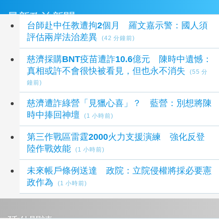
最新政治新聞
台師赴中任教遭拘2個月 羅文嘉示警：國人須
評估兩岸法治差異
(42 分鐘前)
慈濟採購BNT疫苗遭詐10.6億元 陳時中遺憾：
真相或許不會很快被看見，但也永不消失
(55 分
鐘前)
慈濟遭詐綠營「見獵心喜」？ 藍營：別想將陳
時中捧回神壇
(1 小時前)
第三作戰區雷霆2000火力支援演練 強化反登
陸作戰效能
(1 小時前)
未來帳戶條例送達 政院：立院侵權將採必要憲
政作為
(1 小時前)