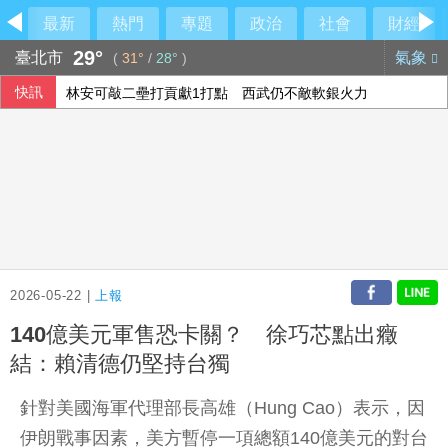
最新
熱門
專題
政治
社會
財經
29°
臺北市
氣象
(
31°
/
28°
)
快訊
林安可敲二壘打貢獻1打點 西武仍不敵軟銀火力
大樂透第115077期開獎
慈濟遭詐綠營「見獵心喜」？ 藍營：別想將陳時中捧回神壇
宏碁發現兆基內部管理缺失 辭任董事長撤出經營層
2026-05-22 |
上報
140億美元軍售恐卡關？ 徐巧芯點出癥
結：賴清德仍堅持台獨
針對美國海軍代理部長高雄（Hung Cao）表示，因
伊朗戰事因素，美方暫停一項總額140億美元的對台