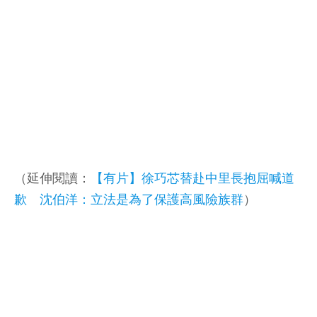
（延伸閱讀：
【有片】徐巧芯替赴中里長抱屈喊道
歉 沈伯洋：立法是為了保護高風險族群
）