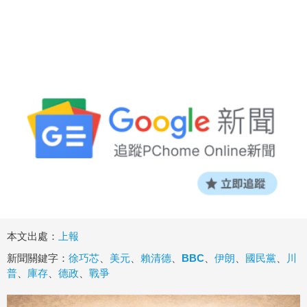
本文出處：
上報
新聞關鍵字：
徐巧芯
、
美元
、
賴清德
、
BBC
、
伊朗
、
國民黨
、
川
普
、
庫存
、
德政
、
戰爭