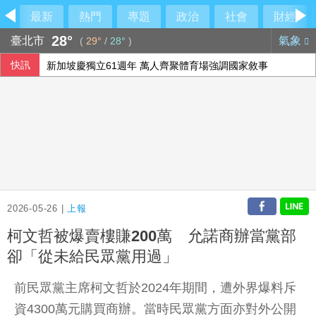
最新
熱門
專題
政治
社會
財經
28°
臺北市
氣象
(
29°
/
28°
)
快訊
新加坡慶獨立61週年 萬人齊聚體育場強調國家敘事
男汽車旅館拒戴套涉毆傷女網友 警起出改造槍彈送辦
北市年輕女子住家產子夭折 檢方殺人罪聲押法院飭回
革命衛隊要求美國滿足伊朗條件 否則不開放荷莫茲海峽
2026-05-26 |
上報
柯文哲被爆賣樓賺200萬 允諾商辦當黨部
卻「從未給民眾黨用過」
前民眾黨主席柯文哲於2024年期間，遭外界爆料斥
資4300萬元購買商辦。當時民眾黨方面亦對外公開