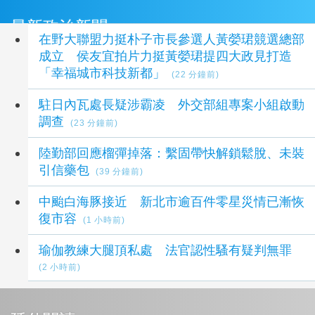
最新政治新聞
在野大聯盟力挺朴子市長參選人黃嫈珺競選總部
成立 侯友宜拍片力挺黃嫈珺提四大政見打造
「幸福城市科技新都」
(22 分鐘前)
駐日內瓦處長疑涉霸凌 外交部組專案小組啟動
調查
(23 分鐘前)
陸勤部回應榴彈掉落：繫固帶快解鎖鬆脫、未裝
引信藥包
(39 分鐘前)
中颱白海豚接近 新北市逾百件零星災情已漸恢
復市容
(1 小時前)
瑜伽教練大腿頂私處 法官認性騷有疑判無罪
(2 小時前)