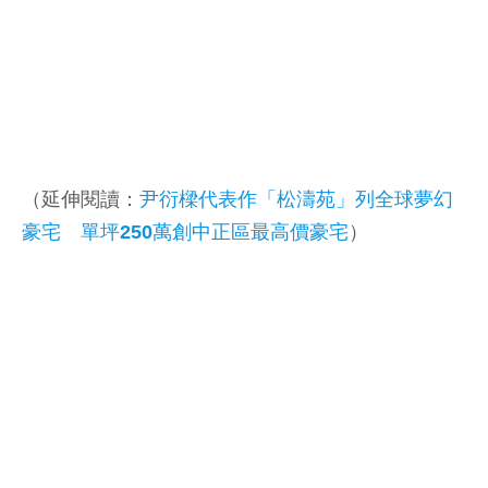
（延伸閱讀：
尹衍樑代表作「松濤苑」列全球夢幻
豪宅 單坪250萬創中正區最高價豪宅
）