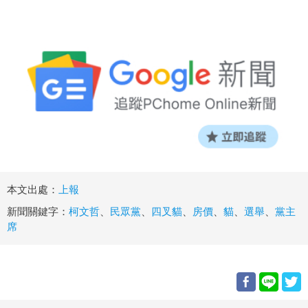
本文出處：
上報
新聞關鍵字：
柯文哲
、
民眾黨
、
四叉貓
、
房價
、
貓
、
選舉
、
黨主
席