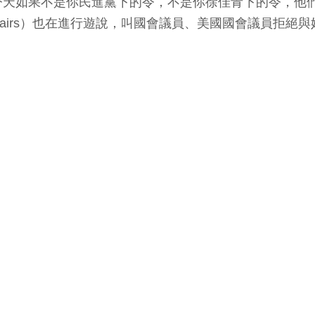
天如果不是你民進黨下的令，不是你徐佳青下的令，他們
Public Affairs）也在進行遊說，叫國會議員、美國國會議員拒