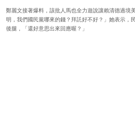
鄭麗文接著爆料，該批人馬也全力遊說讓賴清德過境
明，我們國民黨哪來的錢？拜託好不好？」她表示，
後腿，「還好意思出來回應喔？」