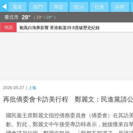
最新
熱門
專題
政治
社會
財經
28°
臺北市
(
29°
/
28°
)
快訊
颱風白海豚影響 香港氣溫39.8度破歷史紀錄
全台連抗議長崎原爆典禮矮化台灣 質疑中國施壓
學生拖熊進宿舍剝皮取肉 康乃爾大學新規禁校內處理野味
台東農業處長涉圖利「議長家族的渡假村」 從交保變成羈押
2026-05-27 |
上報
再批僑委會卡訪美行程 鄭麗文：民進黨請
國民黨主席鄭麗文指控僑務委員會（僑委會）在其訪美
歉。對此，鄭麗文中午接受專訪時表示，她接獲來自