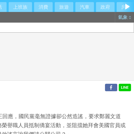
活
上班族
消費
旅遊
汽車
政府
房產
氣象
正回應，國民黨毫無證據卻公然造謠，要求鄭麗文道
務榮譽職人員抵制僑宴活動，並阻擋她拜會美國官員或