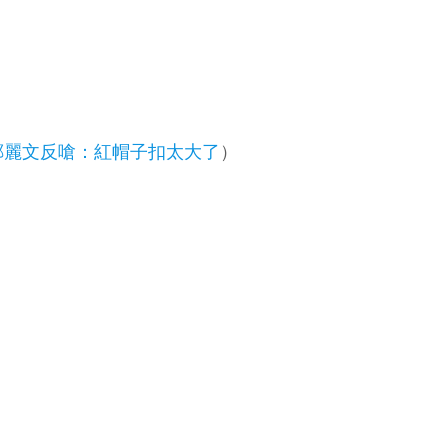
鄭麗文反嗆：紅帽子扣太大了
）