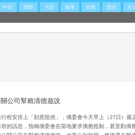
科技
國際
大陸
健康
娛樂
體育
生
禁見
公關公司幫賴清德遊說
行程安排上「刻意阻撓」，僑委會今天早上（27日）嚴
華府的訊息，指稱僑委會在當地要求僑胞抵制，甚至勸僑