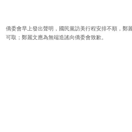
僑委會早上發出聲明，國民黨訪美行程安排不順，鄭
可取；鄭麗文應為無端造謠向僑委會致歉。