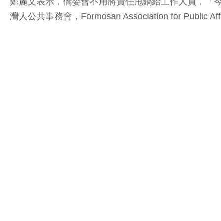
鄭麗文表示，僑委會不用將責任甩鍋給工作人員，「今
灣人公共事務會，Formosan Association for 