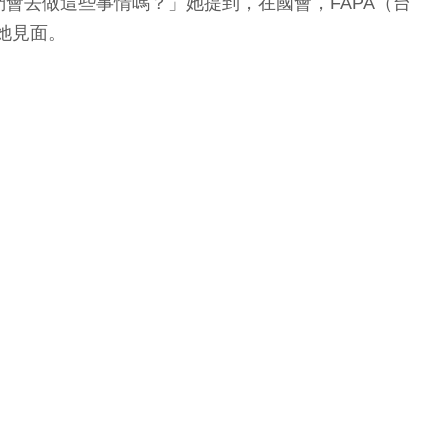
會去做這些事情嗎？」她提到，在國會，FAPA（台
絕與她見面。