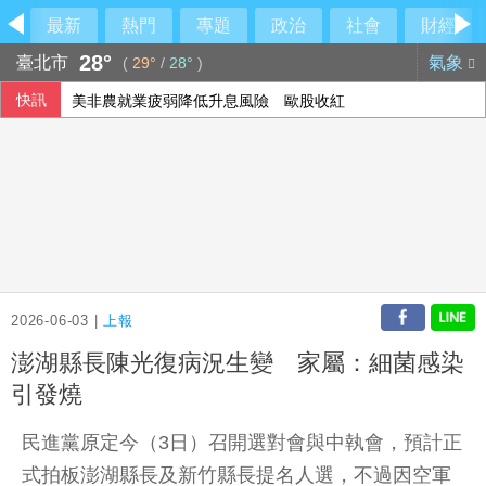
最新
熱門
專題
政治
社會
財經
28°
臺北市
氣象
(
29°
/
28°
)
快訊
美非農就業疲弱降低升息風險 歐股收紅
2026-06-03 |
上報
澎湖縣長陳光復病況生變 家屬：細菌感染
引發燒
民進黨原定今（3日）召開選對會與中執會，預計正
式拍板澎湖縣長及新竹縣長提名人選，不過因空軍