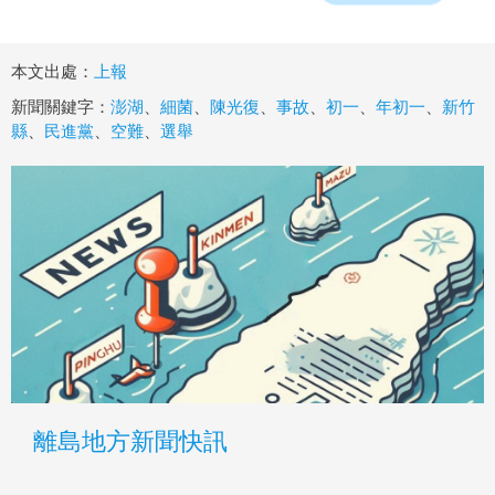
本文出處：
上報
新聞關鍵字：
澎湖
、
細菌
、
陳光復
、
事故
、
初一
、
年初一
、
新竹
縣
、
民進黨
、
空難
、
選舉
離島地方新聞快訊