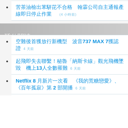
苦茶油檢出苯駢芘不合格 翰霖公司自主通報產
線即日停止作業
(4 小時前)
延伸閱讀
空難後首獲放行新機型 波音737 MAX 7獲認
證
4 天前
起飛即失去聯繫！秘魯「納斯卡線」觀光飛機墜
毀 機上13人全數罹難
6 天前
Netflix 8 月新片一次看 《我的荒糖戀愛》、
《百年孤寂》第 2 部開播
6 天前
華航「梅花」識別險喊卡 前董事長孫洪祥新書
揭始末
2 週前
華航前董座孫洪祥曝 梅花標誌差點變「鳥」
2
週前