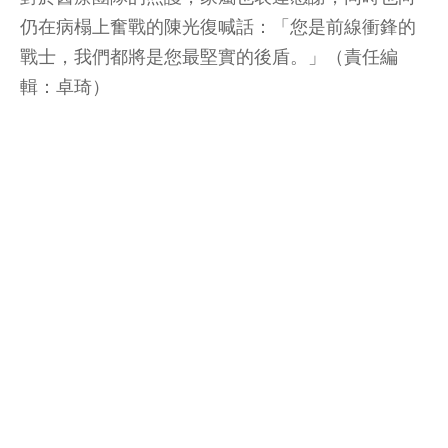
仍在病榻上奮戰的陳光復喊話：「您是前線衝鋒的
戰士，我們都將是您最堅實的後盾。」（責任編
輯：卓琦）