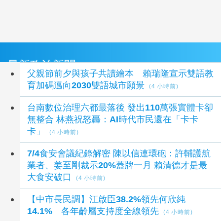
最新政治新聞
父親節前夕與孩子共讀繪本 賴瑞隆宣示雙語教
育加碼邁向2030雙語城市願景
(4 小時前)
台南數位治理六都最落後 發出110萬張實體卡卻
無整合 林燕祝怒轟：AI時代市民還在「卡卡
卡」
(4 小時前)
7/4食安會議紀錄解密 陳以信連環砲：許輔護航
業者、姜至剛裁示20%蓋牌一月 賴清德才是最
大食安破口
(4 小時前)
【中市長民調】江啟臣38.2%領先何欣純
14.1% 各年齡層支持度全線領先
(4 小時前)