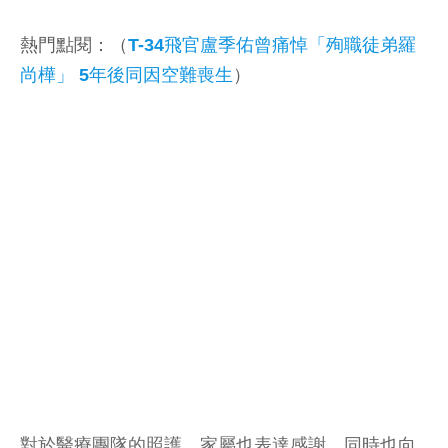
熱門點閱：（
T-34飛官盧季佑曾痛悼「殉職徒弟羅
尚樺」 5年後同因空難喪生
）
對於醫療團隊的照護，家屬也表達感謝，同時也向