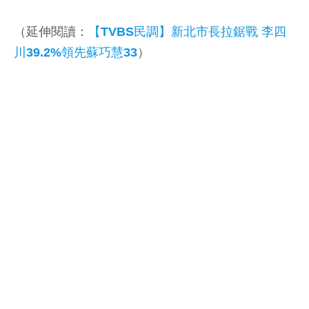
（延伸閱讀：
【TVBS民調】新北市長拉鋸戰 李四
川39.2%領先蘇巧慧33
）