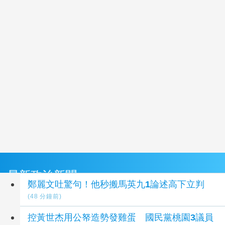
最新政治新聞
鄭麗文吐驚句！他秒搬馬英九1論述高下立判
(48 分鐘前)
控黃世杰用公帑造勢發雞蛋 國民黨桃園3議員