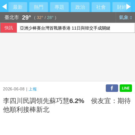
最新
熱門
專題
政治
社會
財經
29°
臺北市
氣象
(
32°
/
28°
)
快訊
亞洲少棒賽台灣首戰勝香港 11日與韓交手成關鍵
印尼央行總裁提前請辭 總統提名代理總裁出任
《六都電競 x 傳說對決城市賽》 「粥國旗2.0」拿下桃園站
M1A2T公開野戰整補 抗無人機神器首度亮相
2026-06-08 |
上報
李四川民調領先蘇巧慧6.2% 侯友宜：期待
他順利接棒新北