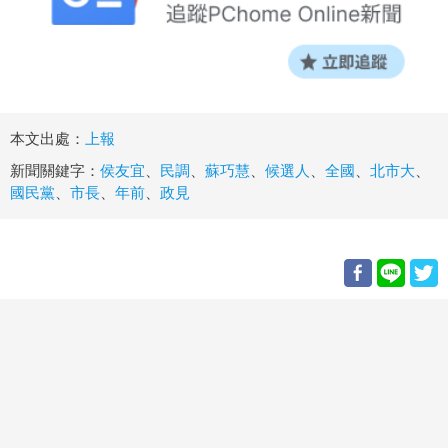
本文出處：
上報
新聞關鍵字：
侯友宜
、
民調
、
蘇巧慧
、
候選人
、
全國
、
北市大
、
國民黨
、
市長
、
年前
、
政見