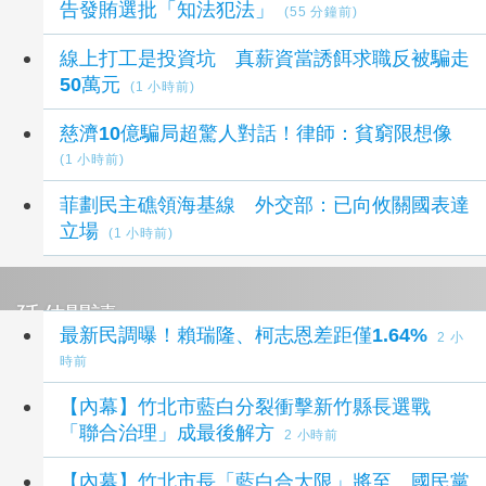
告發賄選批「知法犯法」
(55 分鐘前)
線上打工是投資坑 真薪資當誘餌求職反被騙走
50萬元
(1 小時前)
慈濟10億騙局超驚人對話！律師：貧窮限想像
(1 小時前)
菲劃民主礁領海基線 外交部：已向攸關國表達
立場
(1 小時前)
延伸閱讀
最新民調曝！賴瑞隆、柯志恩差距僅1.64%
2 小
時前
【內幕】竹北市藍白分裂衝擊新竹縣長選戰
「聯合治理」成最後解方
2 小時前
【內幕】竹北市長「藍白合大限」將至 國民黨