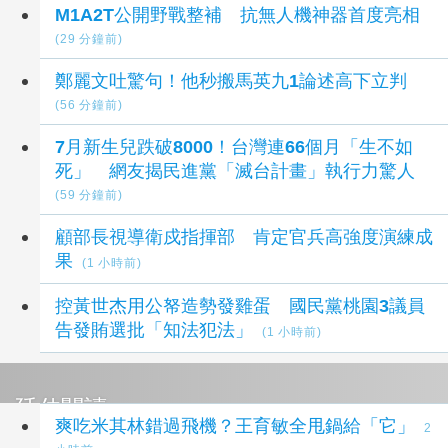
M1A2T公開野戰整補 抗無人機神器首度亮相
(29 分鐘前)
鄭麗文吐驚句！他秒搬馬英九1論述高下立判
(56 分鐘前)
7月新生兒跌破8000！台灣連66個月「生不如
死」 網友揭民進黨「滅台計畫」執行力驚人
(59 分鐘前)
顧部長視導衛戍指揮部 肯定官兵高強度演練成
果
(1 小時前)
控黃世杰用公帑造勢發雞蛋 國民黨桃園3議員
告發賄選批「知法犯法」
(1 小時前)
延伸閱讀
爽吃米其林錯過飛機？王育敏全甩鍋給「它」
2