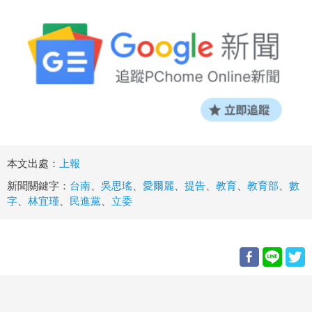
本文出處：
上報
新聞關鍵字：
台南
、
吳思瑤
、
愛爾麗
、
提告
、
教育
、
教育部
、
數
字
、
林宜瑾
、
民進黨
、
立委