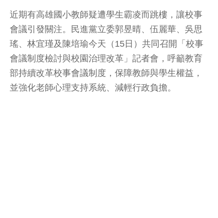
近期有高雄國小教師疑遭學生霸凌而跳樓，讓校事
會議引發關注。民進黨立委郭昱晴、伍麗華、吳思
瑤、林宜瑾及陳培瑜今天（15日）共同召開「校事
會議制度檢討與校園治理改革」記者會，呼籲教育
部持續改革校事會議制度，保障教師與學生權益，
並強化老師心理支持系統、減輕行政負擔。