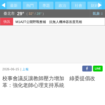
最新
熱門
專題
政治
社會
財經
29°
臺北市
氣象
(
32°
/
28°
)
快訊
M1A2T公開野戰整補 抗無人機神器首度亮相
聯發科7月營收跌破500億元關卡 月減16%
別把睡不好當日常！醫：影響工作、情緒就該接受睡眠評估
貨櫃三雄7月營收年增3到5成 看好旺季動能延續
2026-06-15 |
上報
校事會議反讓教師壓力增加 綠委提倡改
革：強化老師心理支持系統