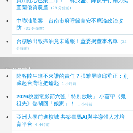
員山紅心芭樂上市！ 林茂盛、陳俊宇行銷力挺
宜蘭優質農產
(29 分鐘前)
中聯油脂案 台南市府呼籲食安不應淪政治攻
防
(31 分鐘前)
台糖驗出致癌油竟未通報！藍委揭董事名單
(34
分鐘前)
延伸閱讀
陸客陸生進不來誰的責任？張雅屏嗆邱垂正：別
藏起台灣這把鑰匙
1 小時前
2026桃園電影節六強「特別放映」 小薰帶《鬼
祖先》熱鬧回「娘家」！
1 小時前
亞洲大學前進檳城 共築臺馬AI與半導體人才培
育平台
4 小時前