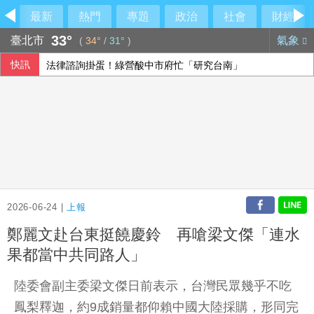
最新
熱門
專題
政治
社會
財經
33°
臺北市
氣象
(
34°
/
31°
)
快訊
法律諮詢掛蛋！綠營酸中市府忙「研究台南」
緬甸總統敏昂萊正式訪問泰國 民團批勿替軍政府背書
AI前景疑慮衝擊 日經指數收跌
參訪亞創中心 劉建國：雲嘉共創無人機產業廊帶
2026-06-24 |
上報
鄭麗文赴台東挺饒慶鈴 再嗆梁文傑「連水
果都當中共同路人」
陸委會副主委梁文傑日前表示，台灣民眾幾乎不吃
鳳梨釋迦，約9成銷量都仰賴中國大陸採購，形同完