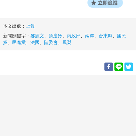
本文出處：
上報
新聞關鍵字：
鄭麗文
、
饒慶鈴
、
內政部
、
兩岸
、
台東縣
、
國民
黨
、
民進黨
、
法國
、
陸委會
、
鳳梨