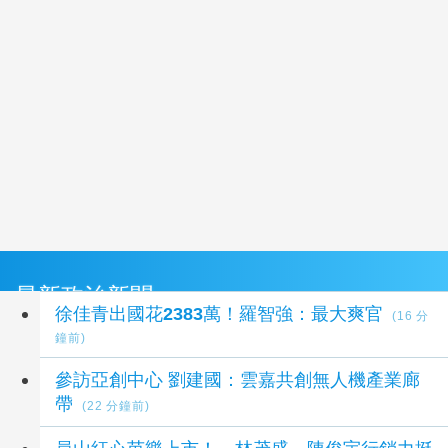
最新政治新聞
徐佳青出國花2383萬！羅智強：最大爽官
(16 分
鐘前)
參訪亞創中心 劉建國：雲嘉共創無人機產業廊
帶
(22 分鐘前)