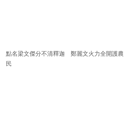
點名梁文傑分不清釋迦 鄭麗文火力全開護農
民