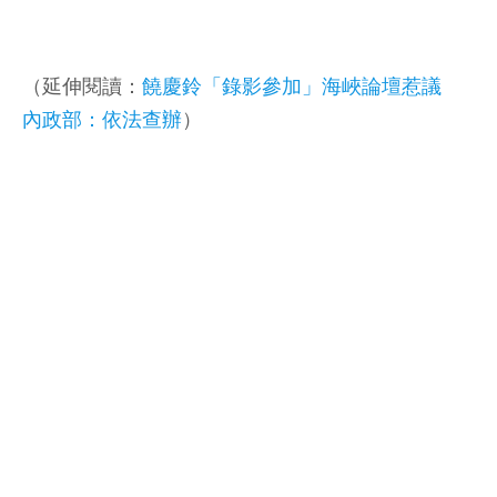
（延伸閱讀：
饒慶鈴「錄影參加」海峽論壇惹議
內政部：依法查辦
）