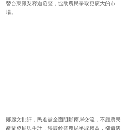
替台東鳳梨釋迦發聲，協助農民爭取更廣大的市
場。
鄭麗文批評，民進黨全面阻斷兩岸交流，不顧農民
產業發展與生計，饒慶鈴替農民爭取權益，卻遭遇