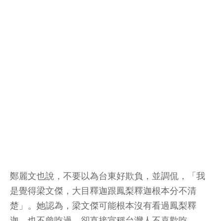
鄭麗文也說，不要以為台東好欺負，並調侃，「我
是覺得梁文傑，大目釋迦跟鳳梨釋迦根本分不清
楚」。她認為，梁文傑可能根本沒有看過鳳梨釋
迦，也不曾吃過，卻直接宣稱台灣人不喜歡吃。