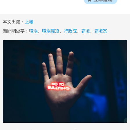
本文出處：
上報
新聞關鍵字：
職場
、
職場霸凌
、
行政院
、
霸凌
、
霸凌案