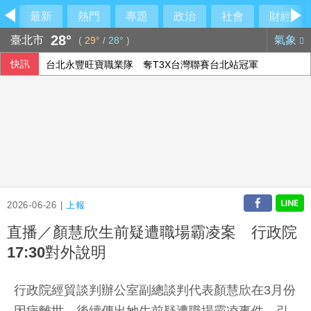
最新
熱門
專題
政治
社會
財經
28°
臺北市
氣象
(
29°
/
28°
)
快訊
台北永豐旺寶職業隊 奪T3X台灣聯賽台北站冠軍
傳土耳其限制商船入黑海 官員：船舶通行依然順暢
印尼破獲1.3噸K他命走私市價37億元 遭扣留船員含台籍
澤倫斯基：最多5萬名北韓軍人將部署至俄羅斯
2026-06-26 |
上報
直播／顏慧欣生前疑遭職場霸凌案 行政院
17:30對外說明
行政院經貿談判辦公室副總談判代表顏慧欣在3月份