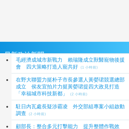
最新政治新聞
毛經濟成城市新戰力 賴瑞隆成立獸醫寵物後援
會 四大策略打造人寵共好
(1 小時前)
在野大聯盟力挺朴子市長參選人黃嫈珺競選總部
成立 侯友宜拍片力挺黃嫈珺提四大政見打造
「幸福城市科技新都」
(2 小時前)
駐日內瓦處長疑涉霸凌 外交部組專案小組啟動
調查
(2 小時前)
顧部長：整合多元打擊能力 提升整體作戰效