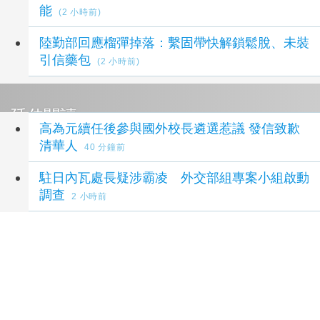
能
(2 小時前)
陸勤部回應榴彈掉落：繫固帶快解鎖鬆脫、未裝
引信藥包
(2 小時前)
延伸閱讀
高為元續任後參與國外校長遴選惹議 發信致歉
清華人
40 分鐘前
駐日內瓦處長疑涉霸凌 外交部組專案小組啟動
調查
2 小時前
孩子未來有沒有競爭力？父母最該做的是這件
事
2 小時前
台中建設超人變身暖爸 建設局「大手牽小手」
親子同樂歡度父親節
3 小時前