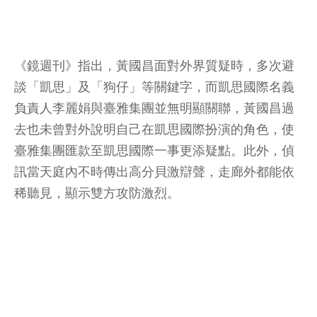
《鏡週刊》指出，黃國昌面對外界質疑時，多次避
談「凱思」及「狗仔」等關鍵字，而凱思國際名義
負責人李麗娟與臺雅集團並無明顯關聯，黃國昌過
去也未曾對外說明自己在凱思國際扮演的角色，使
臺雅集團匯款至凱思國際一事更添疑點。此外，偵
訊當天庭內不時傳出高分貝激辯聲，走廊外都能依
稀聽見，顯示雙方攻防激烈。