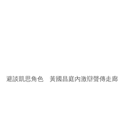
避談凱思角色 黃國昌庭內激辯聲傳走廊