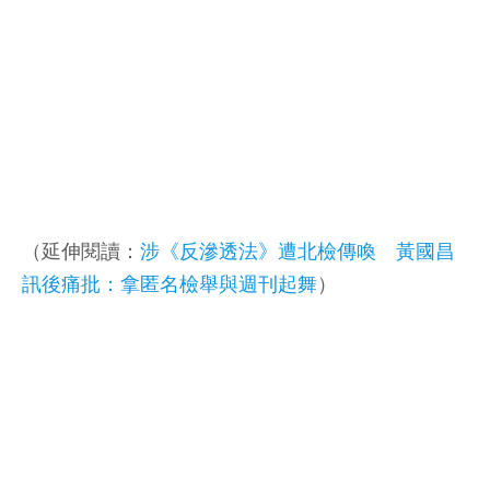
（延伸閱讀：
涉《反滲透法》遭北檢傳喚 黃國昌
訊後痛批：拿匿名檢舉與週刊起舞
）