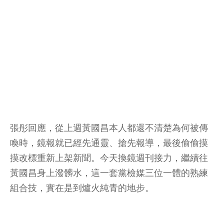
張彤回應，從上週黃國昌本人都還不清楚為何被傳
喚時，鏡報就已經先通靈、搶先報導，最後偷偷摸
摸改標重新上架新聞。今天換鏡週刊接力，繼續往
黃國昌身上潑髒水，這一套黨檢媒三位一體的熟練
組合技，實在是到爐火純青的地步。