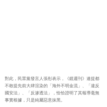
對此，民眾黨發言人張彤表示，《鏡週刊》連提都
不敢提先前大肆渲染的「海外不明金流」、「違反
國安法」、「反滲透法」，恰恰證明了其報導毫無
事實根據，只是純屬惡意抹黑。