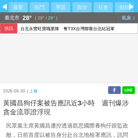
最新
熱門
專題
政治
社會
財經
28°
臺北市
氣象
(
29°
/
28°
)
快訊
台北永豐旺寶職業隊 奪T3X台灣聯賽台北站冠軍
印尼破獲1.3噸K他命走私市價37億元 遭扣留船員含台籍
澤倫斯基：最多5萬名北韓軍人將部署至俄羅斯
以總理拒絕美15點加薩計畫 稱哈瑪斯徹底繳械才撤軍
2026-06-30 |
上報
黃國昌狗仔案被告應訊近3小時 週刊爆涉
貪金流罪證浮現
民眾黨主席黃國昌遭控透過凱思國際養狗仔跟監政
敵，日前首度以被告身分赴台北地檢署應訊，訊問