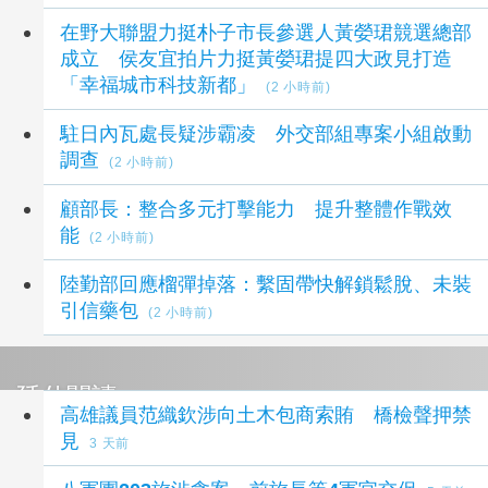
在野大聯盟力挺朴子市長參選人黃嫈珺競選總部
成立 侯友宜拍片力挺黃嫈珺提四大政見打造
「幸福城市科技新都」
(2 小時前)
駐日內瓦處長疑涉霸凌 外交部組專案小組啟動
調查
(2 小時前)
顧部長：整合多元打擊能力 提升整體作戰效
能
(2 小時前)
陸勤部回應榴彈掉落：繫固帶快解鎖鬆脫、未裝
引信藥包
(2 小時前)
延伸閱讀
高雄議員范織欽涉向土木包商索賄 橋檢聲押禁
見
3 天前