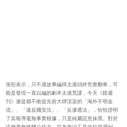
張彤表示，只不過故事編得太過頭終究會翻車，可
能是發現一直以編的劇本太過荒謬，今天《鏡週
刊》連提都不敢提先前大肆渲染的「海外不明金
流」、「違反國安法」、「反滲透法」，恰恰證明
了其報導毫無事實根據，只是純屬惡意抹黑。對於
這種毫無媒體公信力、甘為政治工具的垃圾週刊，