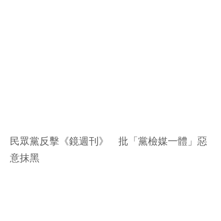
民眾黨反擊《鏡週刊》 批「黨檢媒一體」惡
意抹黑