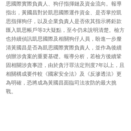
思國際實際負責人、狗仔指揮鏈及資金流向。報導
指出，
黃國昌
對於凱思國際運作資金、是否掌控凱
思指揮狗仔，以及企業負責人是否依其指示將鉅款
匯入凱思帳戶等3大疑點，至今仍未說明清楚。檢方
也持續偵訊凱思國際及相關狗仔人員，盼進一步釐
清黃國昌是否為凱思國際實際負責人，並作為後續
偵辦涉貪案的重要基礎。報導分析，若檢方後續鞏
固相關涉貪事證，由於貪汙罪法定刑度7年以上，且
相關構成要件較《國家安全法》及《反滲透法》更
為明確，恐將成為黃國昌面臨司法攻防的最大挑
戰。