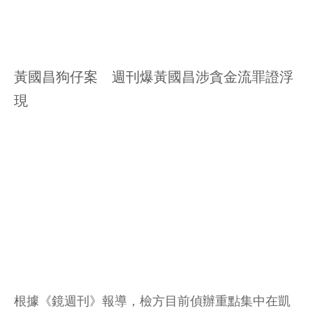
黃國昌狗仔案 週刊爆黃國昌涉貪金流罪證浮
現
根據《鏡週刊》報導，檢方目前偵辦重點集中在凱