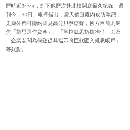
歷時近3小時，創下他歷次赴北檢開庭最久紀錄。週
刊今（30日）報導指出，當天偵查庭內攻防激烈，
走廊外都可隱約聽見高分貝爭辯聲，檢方目前則聚
焦「凱思運作資金」、「掌控凱思指揮狗仔」以及
「企業老闆為何聽從其指示將巨款匯入凱思帳戶」
等疑點。