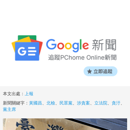
本文出處：
上報
新聞關鍵字：
黃國昌
、
北檢
、
民眾黨
、
涉貪案
、
立法院
、
貪汙
、
黨主席