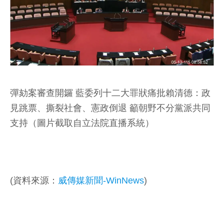
彈劾案審查開鑼 藍委列十二大罪狀痛批賴清德：政
見跳票、撕裂社會、憲政倒退 籲朝野不分黨派共同
支持（圖片截取自立法院直播系統）
(資料來源：
威傳媒新聞-WinNews
)