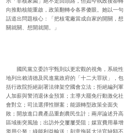
示「非核家園」絕不走回頭路，但如今執政後卻轉
向推動核能重啟，政策翻轉令各界傻眼。她以一句
話道出問題核心：「把核電廠當成自家的開關，想
關就關、想開就開。」
國民黨立委許宇甄則以更宏觀的視角，系統性
地列出賴清德及民進黨政府的「十二大罪狀」，包
括行政院拒絕副署法律架空國會立法；拒絕編列軍
人加薪與警消退休金預算；主導大罷免行動激化社
會對立；司法選擇性辦案；能源轉型政策全面失
敗；開放進口農產品重創農民生計；兩岸論述升高
區域衝突風險；出訪外交屢屢受阻；媒宣費用暴增
濫用公帑；綠能利益輸送；刻意拖延大法官缺額不