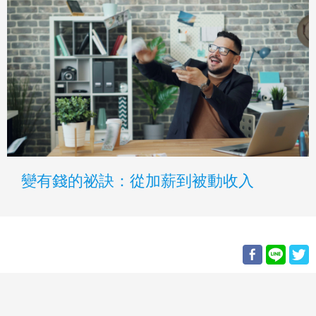
變有錢的祕訣：從加薪到被動收入