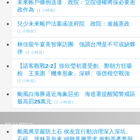
未來帳戶條例送達 政院：立院侵權將採必要憲
政作為
(1 小時前)
兒少未來帳戶法案函送府院 政院：逾越憲政
(1 小時前)
林佳龍午宴美智庫訪團 強調台灣是不可或缺夥
伴
(2 小時前)
【諾客觀戰2-2】徐欣瑩初選受創、鄭朝方狂吸
粉 王美惠「機車形象」深耕、張啓楷空戰強
(2 小時前)
颱風白海豚逼近海象惡劣 海巡署提醒闖警戒區
最高罰25萬元
(2 小時前)
延伸閱讀
​颱風將至嚴防土石 侯友宜行動治理深入深坑、
石碇、坪林及烏來 傾聽基層需求 推動茶產業與