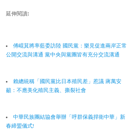
延伸閱讀:
傅崐萁將率藍委訪陸 國民黨：樂見促進兩岸正常
公開交流與溝通 黨中央與黨團皆有充分交流溝通
賴總統稱「國民黨比日本殖民差」惹議 蔣萬安
籲：不應美化殖民主義、撕裂社會
中華民族團結協會舉辦「呼群保義捍衛中華」新
春締盟儀式!