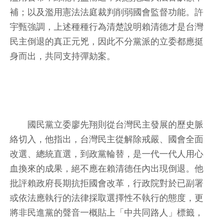
補；以及濫用憲法法庭裁判削弱國會監督功能。許
宇甄強調，上述種種行為清楚說明賴清德才是台灣
民主倒退的真正元兇，因此不分黨派的立委都應挺
身而出，共同支持彈劾案。
國民黨立委廖先翔則從台灣民主發展的歷史脈
絡切入，他指出，台灣民主從解除戒嚴、國會全面
改選、總統直選，到政黨輪替，是一代一代人用心
血換來的成果，絕不應在賴清德任內出現倒退。他
批評賴政府長期抗拒國會改革，行政院對於已副署
或依法應執行的法律採取選擇性不執行的態度，更
將非民進黨的聲音一概貼上「中共同路人」標籤，