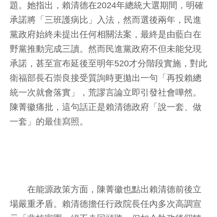
題。她指出，賴清德在2024年總統大選期間，明確
承諾將「三班護病比」入法，然而選後兩年，民進
黨政府始終未提出任何相關法案，最終是由藍白在
野黨推動完成三讀。然而民進黨政府不但未能兌現
承諾，甚至宣布延後至明年520才分階段實施，對此
衛福部長石崇良接受質詢時更拋出一句「再投賴總
統一次就會落實」，荒謬言論立即引發社會嘩然。
陳菁徽痛批，這句話正是賴清德政府「說一套、做
一套」的最佳寫照。
在能源政策方面，陳菁徽也點出賴清德前後立
場嚴重矛盾。賴清德擔任行政院長任內多次高調宣