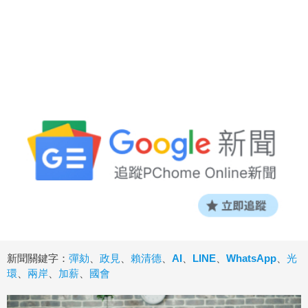
新聞關鍵字：
彈劾
、
政見
、
賴清德
、
AI
、
LINE
、
WhatsApp
、
光
環
、
兩岸
、
加薪
、
國會