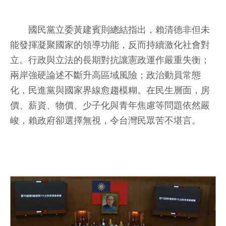
國民黨立委黃建賓則總結指出，賴清德非但未
能發揮凝聚國家的領導功能，反而持續激化社會對
立。行政與立法的長期對抗讓憲政運作嚴重失衡；
兩岸強硬論述不斷升高區域風險；政治動員常態
化，民進黨與國家界線愈趨模糊。在民生層面，房
價、薪資、物價、少子化與青年焦慮等問題依然嚴
峻，賴政府卻選擇無視，令台灣民眾苦不堪言。