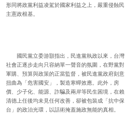
形同將政黨利益凌駕於國家利益之上，嚴重侵蝕民
主憲政根基。
國民黨立委游顥指出，民進黨執政以來，台灣
社會正逐步走向只容納單一聲音的氛圍，在野黨對
軍購、預算與政策的正當監督，被民進黨政府刻意
扭曲為「危害國安」，製造寒蟬效應。此外，房
價、少子化、能源、詐騙及兩岸等民生困境，在賴
清德上任後均未見任何改善，卻被包裝成「抗中保
台」的政治光環，以話術掩蓋施政無能的真相。