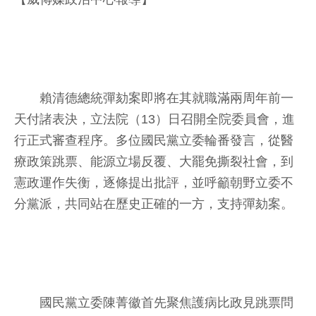
賴清德總統彈劾案即將在其就職滿兩周年前一
天付諸表決，立法院（13）日召開全院委員會，進
行正式審查程序。多位國民黨立委輪番發言，從醫
療政策跳票、能源立場反覆、大罷免撕裂社會，到
憲政運作失衡，逐條提出批評，並呼籲朝野立委不
分黨派，共同站在歷史正確的一方，支持彈劾案。
國民黨立委陳菁徽首先聚焦護病比政見跳票問