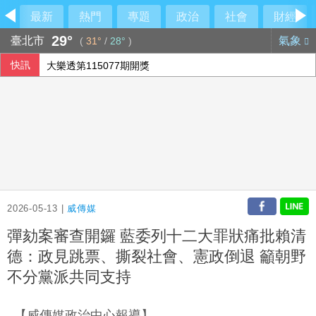
最新
熱門
專題
政治
社會
財經
29°
臺北市
氣象
(
31°
/
28°
)
快訊
大樂透第115077期開獎
台師赴中任教遭拘2個月 羅文嘉示警：國人須評估兩岸法治
AI助攻 宏碁7月營收269億元創13年同期新高
林安可敲二壘打貢獻1打點 西武仍不敵軟銀火力
2026-05-13 |
威傳媒
彈劾案審查開鑼 藍委列十二大罪狀痛批賴清
德：政見跳票、撕裂社會、憲政倒退 籲朝野
不分黨派共同支持
【威傳媒政治中心報導】