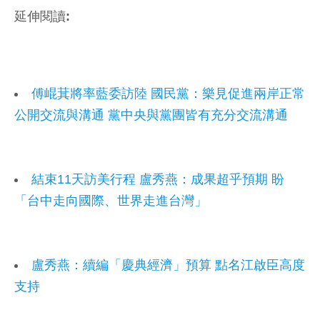
延伸閱讀:
傅崐萁將率藍委訪陸 國民黨：樂見促進兩岸正常
公開交流與溝通 黨中央與黨團皆有充分交流溝通
結束11天訪美行程 盧秀燕：成果超乎預期 盼
「台中走向國際、世界走進台灣」
盧秀燕：續編「慶典經濟」預算 點名江啟臣高度
支持