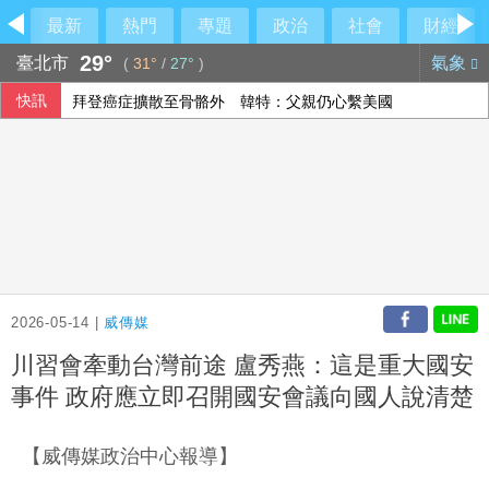
最新
熱門
專題
政治
社會
財經
29°
臺北市
氣象
(
31°
/
27°
)
快訊
拜登癌症擴散至骨骼外 韓特：父親仍心繫美國
里約直升機墜毀 哥倫比亞一家3名女性罹難
2026-05-14 |
威傳媒
川習會牽動台灣前途 盧秀燕：這是重大國安
事件 政府應立即召開國安會議向國人說清楚
【威傳媒政治中心報導】