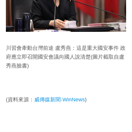
川習會牽動台灣前途 盧秀燕：這是重大國安事件 政
府應立即召開國安會議向國人說清楚(圖片截取自盧
秀燕臉書)
(資料來源：
威傳媒新聞-WinNews
)