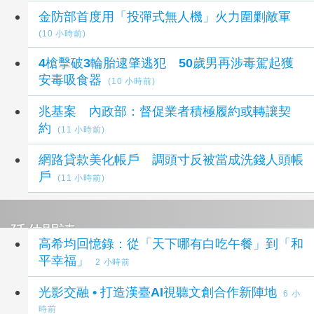
金防部首度用「投彈式無人機」火力圍剿敵軍
(10 小時前)
4槍擊破3輪胎逮肇逃犯 50歲男再涉毒駕起獲
安毒吸食器
(10 小時前)
兆基案 內政部：督促業者積極履約或轉讓契
約
(11 小時前)
網路貸款美化帳戶 調頭寸反被當成洗錢人頭帳
戶
(11 小時前)
延伸閱讀
高希均回憶錄：從「天下哪有白吃午餐」到「和
平幸福」
2 小時前
光影交融 • 打造漢臺AI視聽文創合作新陣地
6 小
時前