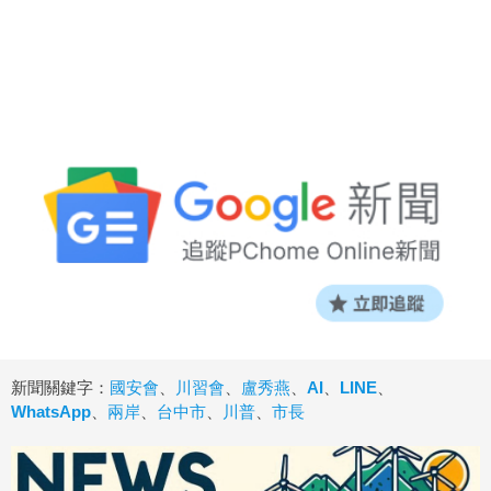
新聞關鍵字：
國安會
、
川習會
、
盧秀燕
、
AI
、
LINE
、
WhatsApp
、
兩岸
、
台中市
、
川普
、
市長