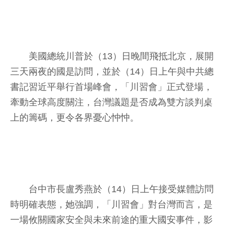
美國總統川普於（13）日晚間飛抵北京，展開
三天兩夜的國是訪問，並於（14）日上午與中共總
書記習近平舉行首場峰會，「川習會」正式登場，
牽動全球高度關注，台灣議題是否成為雙方談判桌
上的籌碼，更令各界憂心忡忡。
台中市長盧秀燕於（14）日上午接受媒體訪問
時明確表態，她強調，「川習會」對台灣而言，是
一場攸關國家安全與未來前途的重大國安事件，影