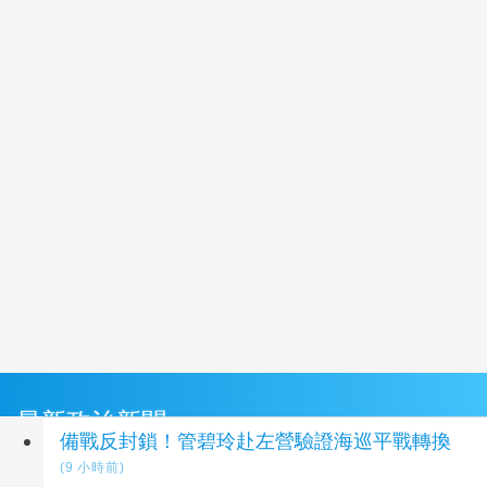
最新政治新聞
備戰反封鎖！管碧玲赴左營驗證海巡平戰轉換
(9 小時前)