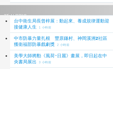
延伸閱讀
台中衛生局長曾梓展：動起來、養成規律運動迎
接健康人生
1 小時前
中市防暴力量扎根 豐原鎌村、神岡溪洲2社區
獲衛福部防暴戲劇獎
2 小時前
美學大師將勳《風荷･日麗》畫展，即日起在中
央書局展出
3 小時前
全國青少年網球好手齊聚台中 第24屆筑波木
笑盃熱血開打
3 小時前
父親節迎路跑熱潮 台中下半年賽事季開跑邀全
民動起來
3 小時前