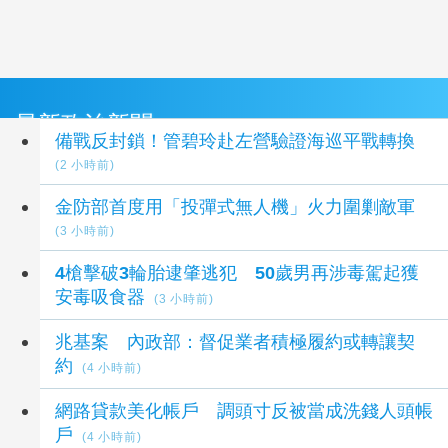
最新政治新聞
備戰反封鎖！管碧玲赴左營驗證海巡平戰轉換
(2 小時前)
金防部首度用「投彈式無人機」火力圍剿敵軍
(3 小時前)
4槍擊破3輪胎逮肇逃犯 50歲男再涉毒駕起獲
安毒吸食器
(3 小時前)
兆基案 內政部：督促業者積極履約或轉讓契
約
(4 小時前)
網路貸款美化帳戶 調頭寸反被當成洗錢人頭帳
戶
(4 小時前)