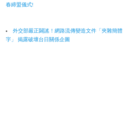
春締盟儀式!
外交部嚴正闢謠！網路流傳變造文件「夾雜簡體
字」 揭露破壞台日關係企圖