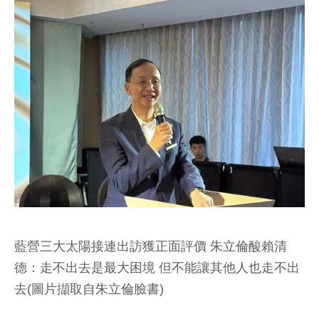
藍營三大太陽接連出訪獲正面評價 朱立倫酸賴清
德：走不出去是最大困境 但不能讓其他人也走不出
去(圖片擷取自朱立倫臉書)