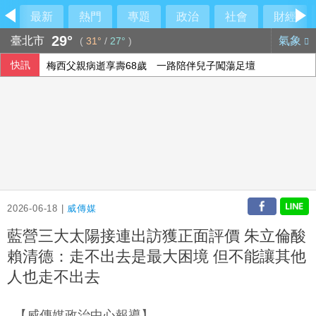
最新
熱門
專題
政治
社會
財經
29°
臺北市
氣象
(
31°
/
27°
)
快訊
梅西父親病逝享壽68歲 一路陪伴兒子闖蕩足壇
2026-06-18 |
威傳媒
藍營三大太陽接連出訪獲正面評價 朱立倫酸
賴清德：走不出去是最大困境 但不能讓其他
人也走不出去
【威傳媒政治中心報導】