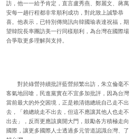
訪，他一一給予肯定，直言盧秀燕、鄭麗文、蔣萬
安每一趟行程都非常順利成功，對此致上誠摯恭
喜。他表示，已特別傳簡訊向韓國瑜表達祝福，期
望韓院長率團訪美一行同樣順利，為台灣在國際場
合爭取更多理解與支持。
對於綠營持續批評藍營頻繁出訪，朱立倫毫不
客氣地回嗆，民進黨實在不宜多加批評，因為台灣
當前最大的外交困境，正是賴清德總統自己走不出
去，「賴總統走不出去，但這不應讓其他人也走不
出去」，反而更應該廣開大門，鼓勵各方積極走向
國際，讓更多國際人士透過多元管道認識台灣、了