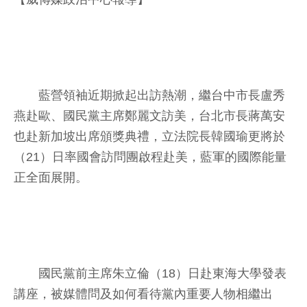
藍營領袖近期掀起出訪熱潮，繼台中市長盧秀
燕赴歐、國民黨主席鄭麗文訪美，台北市長蔣萬安
也赴新加坡出席頒獎典禮，立法院長韓國瑜更將於
（21）日率國會訪問團啟程赴美，藍軍的國際能量
正全面展開。
國民黨前主席朱立倫（18）日赴東海大學發表
講座，被媒體問及如何看待黨內重要人物相繼出