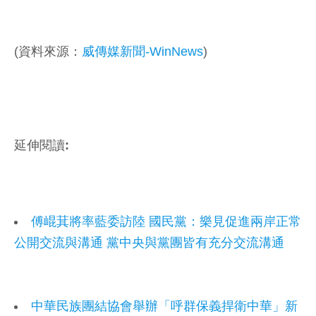
(資料來源：
威傳媒新聞-WinNews
)
延伸閱讀:
傅崐萁將率藍委訪陸 國民黨：樂見促進兩岸正常
公開交流與溝通 黨中央與黨團皆有充分交流溝通
中華民族團結協會舉辦「呼群保義捍衛中華」新