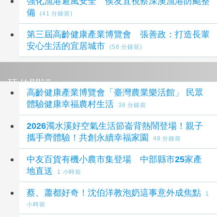
強化漁港避風安全 侯友宜視察深澳漁港防颱整
備
(41 分鐘前)
第三屆高齡健康產業博覽會 張善政：打造長輩
安心生活的宜居城市
(58 分鐘前)
延伸閱讀
高齡健康產業博覽會「臺灣農業樂活館」 民眾
體驗健康幸福農村生活
36 分鐘前
2026濁水溪好空氣生活節崙背熱鬧登場！親子
攜手齊體驗！共創永續幸福家園
48 分鐘前
中友百貨有機小農市集登場 中部縣市25家產
地直送
1 小時前
蔡、蕭都好奇！沈伯洋教泡奶這事意外成焦點
1
小時前