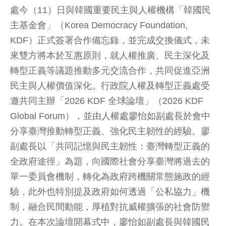
處今（11）日與韓國重要民主與人權機構「韓國民
主基金會」（Korea Democracy Foundation,
KDF）正式簽署合作備忘錄，並完成交換儀式，未
來雙方將本於互惠原則，就人權推廣、民主深化及
轉型正義等議題推動多元交流合作，共同促進亞洲
民主與人權價值深化。行政院人權及轉型正義處受
邀共同主辦「2026 KDF 全球論壇」（2026 KDF
Global Forum），並由人權處廖怡如副處長於會中
分享臺灣推動轉型正義、強化民主韌性的經驗。廖
副處長以「共同記憶與民主韌性：臺灣轉型正義的
全政府途徑」為題，向國際社會分享臺灣將過去的
單一委員會機制，轉化為政府跨機關常態施政的經
驗，此外也特別提及政府如何透過「公私協力」機
制，融合民間動能，厚植對抗威權擴張的社會防禦
力。在本次論壇開幕式中，廖怡如副處長與韓國民