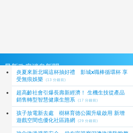
最新政府消息新聞
炎夏來新北喝這杯抽好禮 影城x職棒循環杯 享
受無痕娛樂
(13 分鐘前)
超高齡社會引爆長壽新經濟！ 生機生技從產品
銷售轉型智慧健康生態系
(17 分鐘前)
孩子放電新去處 樹林育德公園升級啟用 新增
遊戲空間也優化社區路網
(29 分鐘前)