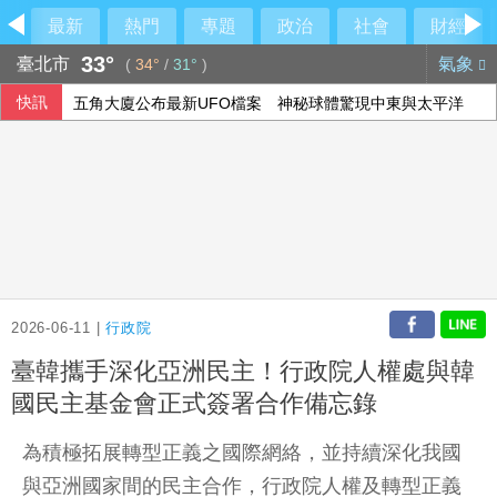
最新
熱門
專題
政治
社會
財經
33°
臺北市
氣象
(
34°
/
31°
)
快訊
五角大廈公布最新UFO檔案 神秘球體驚現中東與太平洋
中職張翔腳踝扭傷下二軍 考量亞運任務充分休息
中油：10日起汽柴油價格不調整 95無鉛維持32元
泰國少年槍擊案震驚社會 揭家庭校園、槍枝管理困境
2026-06-11 |
行政院
臺韓攜手深化亞洲民主！行政院人權處與韓
國民主基金會正式簽署合作備忘錄
為積極拓展轉型正義之國際網絡，並持續深化我國
與亞洲國家間的民主合作，行政院人權及轉型正義