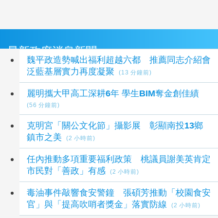
最新政府消息新聞
魏平政造勢喊出福利超越六都 推薦同志介紹會
泛藍基層實力再度凝聚
(13 分鐘前)
麗明攜大甲高工深耕6年 學生BIM奪金創佳績
(56 分鐘前)
克明宮「關公文化節」攝影展 彰顯南投13鄉
鎮市之美
(2 小時前)
任內推動多項重要福利政策 桃議員謝美英肯定
市民對「善政」有感
(2 小時前)
毒油事件敲響食安警鐘 張碩芳推動「校園食安
官」與「提高吹哨者獎金」落實防線
(2 小時前)