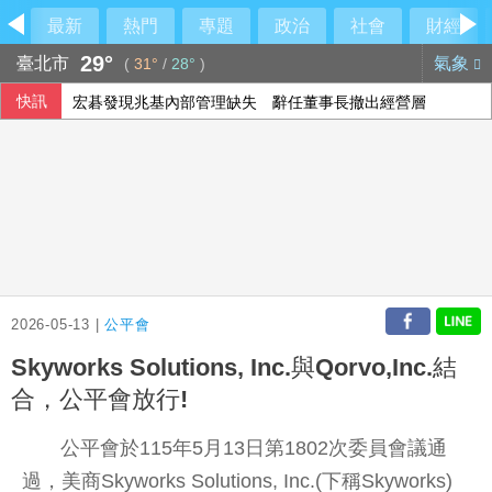
最新
熱門
專題
政治
社會
財經
29°
臺北市
氣象
(
31°
/
28°
)
快訊
宏碁發現兆基內部管理缺失 辭任董事長撤出經營層
中東戰事推升樹脂成本 日本扭蛋業靠中國庫存抵銷風險
法總統大選倒數8個月 親俄網絡針對3名參選人造謠
今彩539第115191期開獎
2026-05-13 |
公平會
Skyworks Solutions, Inc.與Qorvo,Inc.結
合，公平會放行!
公平會於115年5月13日第1802次委員會議通
過，美商Skyworks Solutions, Inc.(下稱Skyworks)