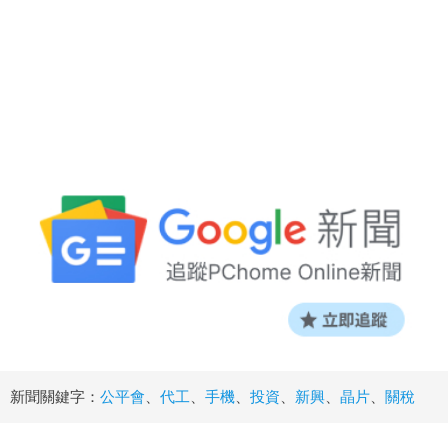
新聞關鍵字：
公平會
、
代工
、
手機
、
投資
、
新興
、
晶片
、
關稅