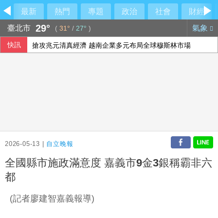
最新
熱門
專題
政治
社會
財經
29°
臺北市
氣象
(
31°
/
27°
)
快訊
搶攻兆元清真經濟 越南企業多元布局全球穆斯林市場
義大利埃特納火山警戒降級 機場重啟准航班入境
2026-05-13 |
自立晚報
全國縣市施政滿意度 嘉義市9金3銀稱霸非六
都
(記者廖建智嘉義報導)