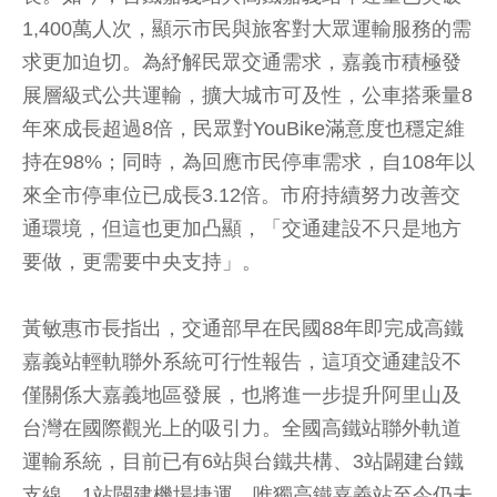
1,400萬人次，顯示市民與旅客對大眾運輸服務的需
求更加迫切。為紓解民眾交通需求，嘉義市積極發
展層級式公共運輸，擴大城市可及性，公車搭乘量8
年來成長超過8倍，民眾對YouBike滿意度也穩定維
持在98%；同時，為回應市民停車需求，自108年以
來全市停車位已成長3.12倍。市府持續努力改善交
通環境，但這也更加凸顯，「交通建設不只是地方
要做，更需要中央支持」。
黃敏惠市長指出，交通部早在民國88年即完成高鐵
嘉義站輕軌聯外系統可行性報告，這項交通建設不
僅關係大嘉義地區發展，也將進一步提升阿里山及
台灣在國際觀光上的吸引力。全國高鐵站聯外軌道
運輸系統，目前已有6站與台鐵共構、3站闢建台鐵
支線、1站闢建機場捷運，唯獨高鐵嘉義站至今仍未