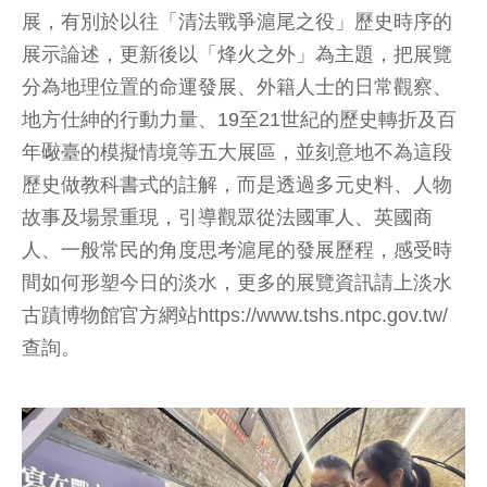
展，有別於以往「清法戰爭滬尾之役」歷史時序的
展示論述，更新後以「烽火之外」為主題，把展覽
分為地理位置的命運發展、外籍人士的日常觀察、
地方仕紳的行動力量、19至21世紀的歷史轉折及百
年礮臺的模擬情境等五大展區，並刻意地不為這段
歷史做教科書式的註解，而是透過多元史料、人物
故事及場景重現，引導觀眾從法國軍人、英國商
人、一般常民的角度思考滬尾的發展歷程，感受時
間如何形塑今日的淡水，更多的展覽資訊請上淡水
古蹟博物館官方網站https://www.tshs.ntpc.gov.tw/
查詢。