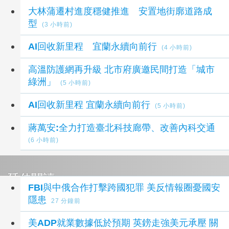
最新政府消息新聞
大林蒲遷村進度穩健推進 安置地街廓道路成
型
(3 小時前)
AI回收新里程 宜蘭永續向前行
(4 小時前)
高溫防護網再升級 北市府廣邀民間打造「城市
綠洲」
(5 小時前)
AI回收新里程 宜蘭永續向前行
(5 小時前)
蔣萬安:全力打造臺北科技廊帶、改善內科交通
(6 小時前)
延伸閱讀
FBI與中俄合作打擊跨國犯罪 美反情報圈憂國安
隱患
27 分鐘前
美ADP就業數據低於預期 英鎊走強美元承壓 關