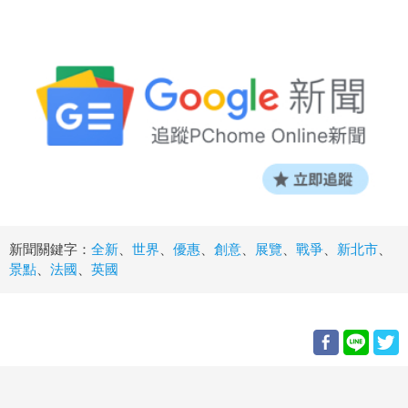
新聞關鍵字：
全新
、
世界
、
優惠
、
創意
、
展覽
、
戰爭
、
新北市
、
景點
、
法國
、
英國