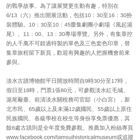
的戰爭故事。為了讓展覽更生動有趣，特別在
6/13（六）推出開展活動，包括10：30至16：30扮
裝體驗。10：30至10：45麇集劇團小劇場《風起滬
尾》。11：00、13：30專場導覽。另外，有集章控
的人千萬不可錯過特製的單色及三色套色印章，替
集章旅程留下新頁，歡迎有興趣的人把握機會前來
參與。
淡水古蹟博物館平日開放時間自9時30分至17時，
假日至18時，門票1張80元，可參觀淡水紅毛城、
滬尾礮臺、前清淡水關稅務司官邸（小白宮），新
北市民、65歲以上及未滿12歲國民、55歲以上原住
民族國民、各級學校在校生等身份享免票優惠，其
餘6處古蹟則是全年度免費參觀。推薦加入粉絲專頁
www.facebook.com/tamsuihistoricalmuseum或追蹤