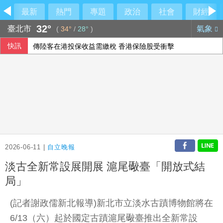
最新
熱門
專題
政治
社會
財經
32°
臺北市
氣象
(
34°
/
28°
)
快訊
傳陸客在港投保收益需繳稅 香港保險股受衝擊
侯友宜交棒一尊關公給李四川 背後故事曝光
9艘共艦6架次共機擾台 國軍嚴密監控
SpaceX火箭漂流殘骸撞月球 智利望遠鏡拍到碎片
2026-06-11 |
自立晚報
淡古全新常設展開展 滬尾礮臺「開放式結
局」
(記者謝政儒新北報導)新北市立淡水古蹟博物館將在
6/13（六）起於國定古蹟滬尾礮臺推出全新常設