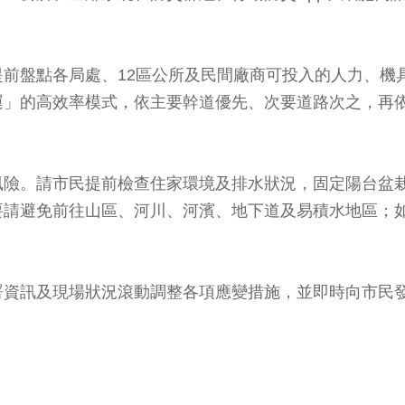
前盤點各局處、12區公所及民間廠商可投入的人力、機
運」的高效率模式，依主要幹道優先、次要道路次之，再
風險。請市民提前檢查住家環境及排水狀況，固定陽台盆
要請避免前往山區、河川、河濱、地下道及易積水地區；
署資訊及現場狀況滾動調整各項應變措施，並即時向市民