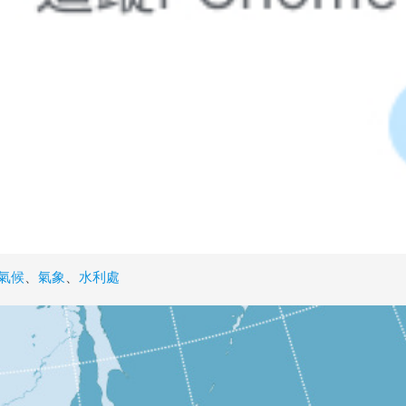
氣候
、
氣象
、
水利處