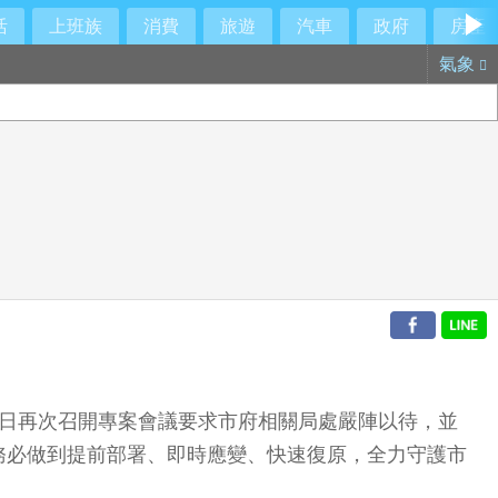
活
上班族
消費
旅遊
汽車
政府
房產
氣象
）日再次召開專案會議要求市府相關局處嚴陣以待，並
務必做到提前部署、即時應變、快速復原，全力守護市