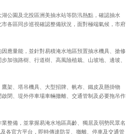
大湖公園及北投區洲美抽水站等防汛熱點，確認抽水
北市各區同步巡視確認整備狀況，面對極端氣候，市府
的因應量能，並針對易積淹水地區預置抽水機具、搶修
同步加強路樹、行道樹、高風險植栽、山坡地、邊坡、
、鷹架、塔吊機具、大型招牌、帆布、鐵皮及懸掛物
門啟閉、堤外停車場車輛撤離、交通管制及必要拖吊作
作業整備，並掌握易淹水地區高齡、獨居及弱勢民眾名
訊及各官方平台，即時傳達防災、撤離、停車及交通管