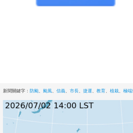
新聞關鍵字：
防颱
、
颱風
、
信義
、
市長
、
捷運
、
教育
、
植栽
、
極端