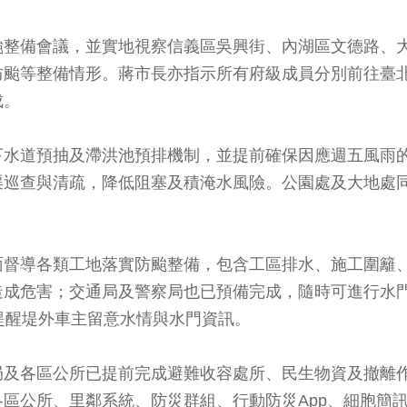
颱整備會議，並實地視察信義區吳興街、內湖區文德路、
防颱等整備情形。蔣市長亦指示所有府級成員分別前往臺
成。
下水道預抽及滯洪池預排機制，並提前確保因應週五風雨
渠巡查與清疏，降低阻塞及積淹水風險。公園處及大地處
面督導各類工地落實防颱整備，包含工區排水、施工圍籬
造成危害；交通局及警察局也已預備完成，隨時可進行水
提醒堤外車主留意水情與水門資訊。
局及各區公所已提前完成避難收容處所、民生物資及撤離
區公所、里鄰系統、防災群組、行動防災App、細胞簡