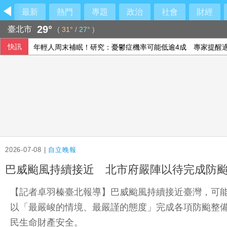
最新
熱門
專題
政治
社會
財經
29°
臺北市
(
31°
/
27°
)
快訊
年輕人周末補眠！研究：憂鬱症機率可能低逾4成 專家提醒
巨大轉虧為盈 上半年EPS1.11元H2審慎樂觀
刑事局提醒網貸助美化帳戶廣告 恐淪洗錢人頭戶
五角大廈將投資4億美元 助澳洲開發稀土礦物
2026-07-08 |
自立晚報
巴威颱風持續接近 北市府嚴陣以待完成防
【記者卓羽榛臺北報導】巴威颱風持續接近臺灣，可
以「最嚴峻的情境、最嚴謹的態度」完成各項防颱整
民生命財產安全。