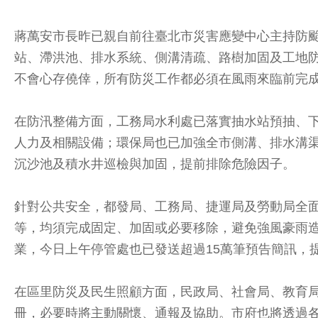
蔣萬安市長昨已親自前往臺北市災害應變中心主持防
站、滯洪池、排水系統、側溝清疏、路樹加固及工地
不會心存僥倖，所有防災工作都必須在風雨來臨前完
在防汛整備方面，工務局水利處已落實抽水站預抽、
人力及相關設備；環保局也已加強全市側溝、排水溝
沉沙池及積水井巡檢與加固，提前排除危險因子。
針對公共安全，都發局、工務局、捷運局及勞動局全
等，均須完成固定、加固或必要移除，避免強風豪雨
業，今日上午停管處也已發送超過15萬筆預告簡訊，
在區里防災及民生照顧方面，民政局、社會局、教育
冊，必要時將主動關懷、通報及協助。市府也將透過各