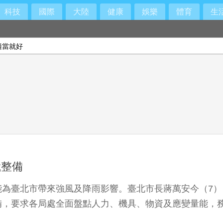
科技
國際
大陸
健康
娛樂
體育
生
適當就好
颱整備
能為臺北市帶來強風及降雨影響。臺北市長蔣萬安今（7
備，要求各局處全面盤點人力、機具、物資及應變量能，