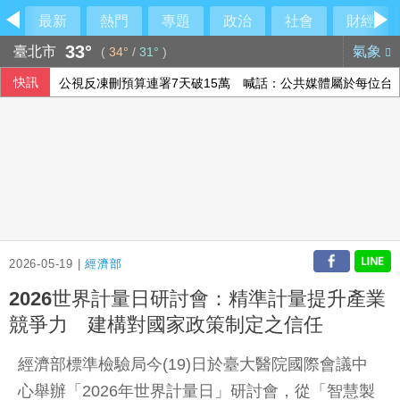
最新
熱門
專題
政治
社會
財經
33°
臺北市
氣象
(
34°
/
31°
)
快訊
公視反凍刪預算連署7天破15萬 喊話：公共媒體屬於每位台
院區停電 政院：設備老舊欲更新盼立院儘速通過預算
菲澳防長重申台海和平重要性 同意深化防務合作
北市女警淪共諜共犯？中正二分局回應了
2026-05-19 |
經濟部
2026世界計量日研討會：精準計量提升產業
競爭力 建構對國家政策制定之信任
經濟部標準檢驗局今(19)日於臺大醫院國際會議中
心舉辦「2026年世界計量日」研討會，從「智慧製