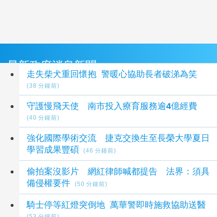
最新政府消息新聞
走失柴犬重回懷抱 警暖心協助長者破涕為笑
(38 分鐘前)
守護慢飛天使 南市投入療育服務逾4億經費
(40 分鐘前)
強化國際學術交流 捷克交換生至長榮大學夏日
學習成果豐碩
(46 分鐘前)
偷拍案沒影片 網紅律師喊都提告 法界：須具
備侵權要件
(50 分鐘前)
騎士停等紅燈突倒地 萬華警即時施救協助送醫
(53 分鐘前)