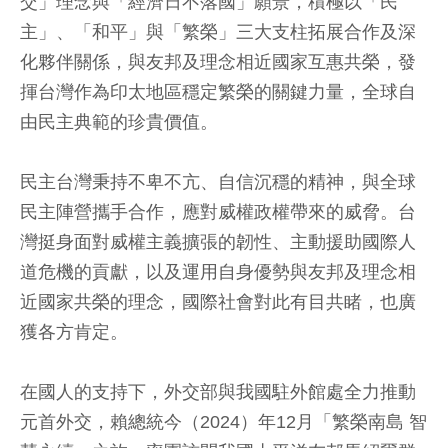
交」理念與「經濟日不落國」願景，積極以「民
主」、「和平」與「繁榮」三大支柱拓展合作及深
化夥伴關係，與友邦及理念相近國家互惠共榮，發
揮台灣作為印太地區穩定繁榮的關鍵力量，全球自
由民主典範的珍貴價值。
民主台灣秉持不卑不亢、自信沉穩的精神，與全球
民主陣營攜手合作，應對威權政權帶來的威脅。台
灣挺身面對威權主義擴張的韌性、主動援助國際人
道危機的貢獻，以及運用自身優勢與友邦及理念相
近國家共榮的理念，國際社會對此有目共睹，也廣
獲各方肯定。
在國人的支持下，外交部與我國駐外館處全力推動
元首外交，賴總統今（2024）年12月「繁榮南島 智