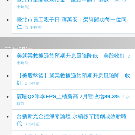
(3
小時前)
臺北市員工親子日 蔣萬安：榮譽歸功每一位同
仁
(3 小時前)
延伸閱讀
美就業數據遜於預期升息風險降低 美股收紅
2
小時前
【美股盤後】就業數據遜於預期升息風險降 收
紅
2 小時前
宸曜Q2單季EPS上櫃新高 7月營收增89.3%
3 小
時前
台新新光金控淨零論壇 永續標竿開創成效新時
代
3 小時前