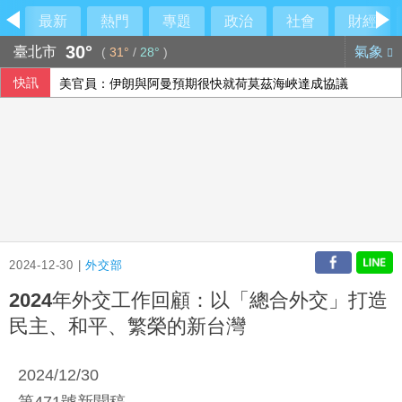
最新
熱門
專題
政治
社會
財經
30°
臺北市
氣象
(
31°
/
28°
)
快訊
美官員：伊朗與阿曼預期很快就荷莫茲海峽達成協議
2024-12-30 |
外交部
2024年外交工作回顧：以「總合外交」打造
民主、和平、繁榮的新台灣
2024/12/30