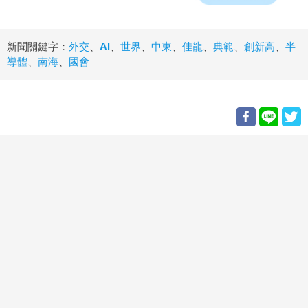
新聞關鍵字：
外交
、
AI
、
世界
、
中東
、
佳龍
、
典範
、
創新高
、
半
導體
、
南海
、
國會