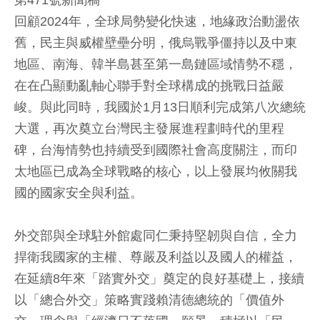
第471號新聞稿
回顧2024年，全球局勢變化快速，地緣政治動盪依
舊，民主與威權壁壘分明，俄烏戰爭僵持以及中東
地區、南海、韓半島甚至第一島鏈區域情勢不穩，
在在凸顯動亂軸心聯手對全球構成的挑戰日益嚴
峻。與此同時，我國於1月13日順利完成第八次總統
大選，再次奠立台灣民主發展進程劃時代的里程
碑，台海情勢也持續受到國際社會高度關注，而印
太地區已成為全球戰略的核心，以上發展均攸關我
國的國家安全與利益。
外交部與全球駐外館處同仁秉持堅韌與自信，全力
捍衛我國家的主權、尊嚴及利益以及國人的權益，
在延續8年來「踏實外交」奠定的良好基礎上，接續
以「總合外交」策略實踐賴清德總統的「價值外