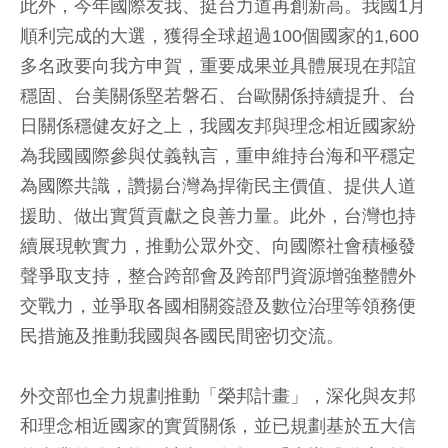
此外，今年國際友我、挺台力道再創新高。我國1月
順利完成的大選，獲得全球超過100個國家的1,600
多名政要向我方申賀，重要成果並具體展現在邦誼
穩固、台美關係堅若磐石、台歐關係持續提升、台
日關係穩健友好之上，我國友邦與理念相近國家紛
為我國國際參與仗義執言，重申維持台海和平穩定
為國際共識，讚揚台灣為捍衛民主價值、提供人道
援助、做出實質貢獻之良善力量。此外，台灣也持
續展現軟實力，推動公眾外交、向國際社會積極發
聲爭取支持，整合跨部會及跨部門資源增強整體外
交戰力，並爭取各國相關簽證及數位治理等領務便
民措施及推動我國與各國民間密切交流。
外交部也全力規劃推動「榮邦計畫」，深化與友邦
和理念相近國家的實質關係，並已規劃基於五大信