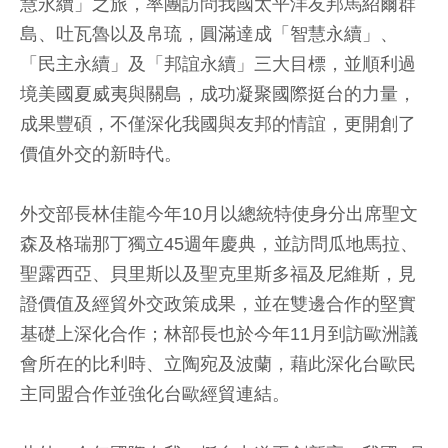
慧永續」之旅，率團訪問我國太平洋友邦馬紹爾群
島、吐瓦魯以及帛琉，圓滿達成「智慧永續」、
「民主永續」及「邦誼永續」三大目標，並順利過
境美國夏威夷與關島，成功凝聚國際挺台的力量，
成果豐碩，不僅深化我國與友邦的情誼，更開創了
價值外交的新時代。
外交部長林佳龍今年10月以總統特使身分出席聖文
森及格瑞那丁獨立45週年慶典，並訪問瓜地馬拉、
聖露西亞、貝里斯以及聖克里斯多福及尼維斯，見
證價值及經貿外交政策成果，並在雙邊合作的堅實
基礎上深化合作；林部長也於今年11月到訪歐洲議
會所在的比利時、立陶宛及波蘭，藉此深化台歐民
主同盟合作並強化台歐經貿連結。