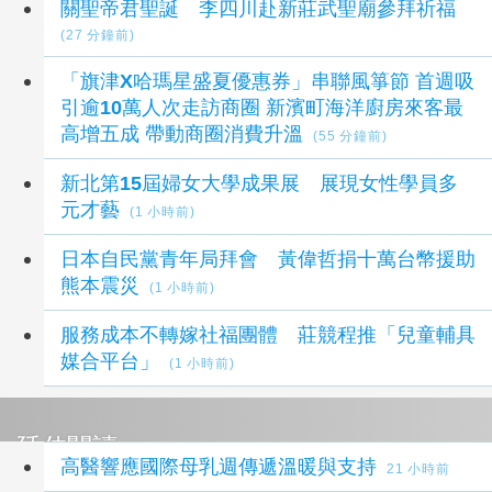
關聖帝君聖誕 李四川赴新莊武聖廟參拜祈福
(27 分鐘前)
「旗津X哈瑪星盛夏優惠券」串聯風箏節 首週吸
引逾10萬人次走訪商圈 新濱町海洋廚房來客最
高增五成 帶動商圈消費升溫
(55 分鐘前)
新北第15屆婦女大學成果展 展現女性學員多
元才藝
(1 小時前)
日本自民黨青年局拜會 黃偉哲捐十萬台幣援助
熊本震災
(1 小時前)
服務成本不轉嫁社福團體 莊競程推「兒童輔具
媒合平台」
(1 小時前)
延伸閱讀
高醫響應國際母乳週傳遞溫暖與支持
21 小時前