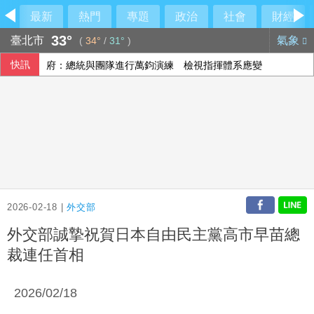
最新
熱門
專題
政治
社會
財經
33°
臺北市
氣象
(
34°
/
31°
)
快訊
府：總統與團隊進行萬鈞演練 檢視指揮體系應變
美國爆墨西哥辣椒染沙門氏菌 全美27州345人感染
今是關聖帝君聖誕 李四川曝辦公室的關公像是「侯友宜親傳
民眾黨控徐佳青帶兒登東沙島 監院開罰
2026-02-18 |
外交部
外交部誠摯祝賀日本自由民主黨高市早苗總
裁連任首相
2026/02/18