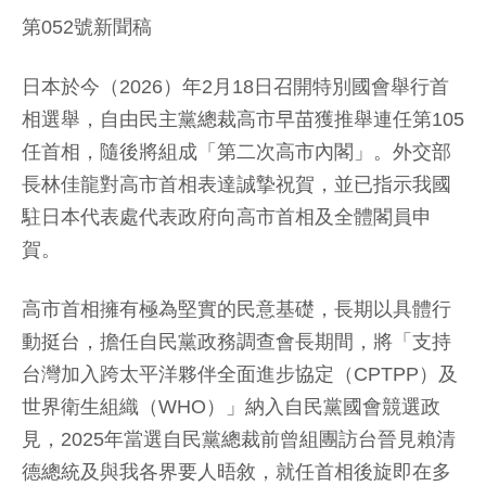
第052號新聞稿
日本於今（2026）年2月18日召開特別國會舉行首
相選舉，自由民主黨總裁高市早苗獲推舉連任第105
任首相，隨後將組成「第二次高市內閣」。外交部
長林佳龍對高市首相表達誠摯祝賀，並已指示我國
駐日本代表處代表政府向高市首相及全體閣員申
賀。
高市首相擁有極為堅實的民意基礎，長期以具體行
動挺台，擔任自民黨政務調查會長期間，將「支持
台灣加入跨太平洋夥伴全面進步協定（CPTPP）及
世界衛生組織（WHO）」納入自民黨國會競選政
見，2025年當選自民黨總裁前曾組團訪台晉見賴清
德總統及與我各界要人晤敘，就任首相後旋即在多