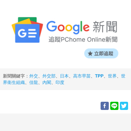
新聞關鍵字：
外交
、
外交部
、
日本
、
高市早苗
、
TPP
、
世界
、
世
界衛生組織
、
佳龍
、
內閣
、
印度