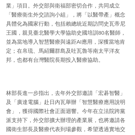
業」項目。外交部與衛福部密切合作，共同成立
「醫療衛生外交諮詢小組」，將「以醫帶產」概念
具體化為國家行動，包括賴總統近期訪問史瓦帝尼
王國，親見臺北醫學大學協助史國培訓80名醫師，
並為當地導入智慧醫療與遠距AI應用，深獲當地肯
定；在帛琉、馬紹爾群島及吐瓦魯等南太平洋友
邦，也都有台灣醫院長期投入醫療協助。
林部長進一步指出，去年外交部邀請「宏碁智醫」
及「廣達電腦」赴日內瓦舉辦「智慧醫療應用說明
會」，獲得國際社會正面迴響。今年在立法院跨黨
派支持下，外交部擴大辦理的產業展，也將邀請各
國衛生部長及醫療代表到場參觀，希望透過實地交