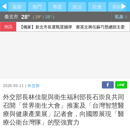
最新
熱門
專題
政治
社會
財經
28°
臺北市
氣象
(
29°
/
28°
)
快訊
【獨家】新北市長選戰震撼彈 蔡英文將任蘇巧慧總部主委
2026-05-11 |
外交部
外交部長林佳龍與衛生福利部長石崇良共同
召開「世界衛生大會」推案及「台灣智慧醫
療與健康產業展」記者會，向國際展現「醫
療公衛台灣隊」的堅強實力