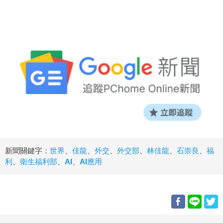
新聞關鍵字：
世界
、
佳龍
、
外交
、
外交部
、
林佳龍
、
石崇良
、
福
利
、
衛生福利部
、
AI
、
AI應用