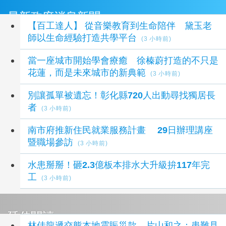
最新政府消息新聞
【百工達人】 從音樂教育到生命陪伴 黛玉老
師以生命經驗打造共學平台
(3 小時前)
當一座城市開始學會療癒 徐榛蔚打造的不只是
花蓮，而是未來城市的新典範
(3 小時前)
別讓孤單被遺忘！彰化縣720人出動尋找獨居長
者
(3 小時前)
南市府推新住民就業服務計畫 29日辦理講座
暨職場參訪
(3 小時前)
水患掰掰！砸2.3億板本排水大升級拚117年完
工
(3 小時前)
延伸閱讀
林佳龍遞交熊本地震賑災款 片山和之：患難見