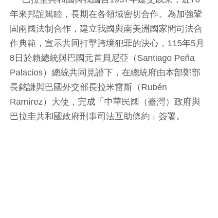
年來邦誼篤睦，長期在各領域密切合作。為加強鞏
固兩國法制合作，建立我國與南美洲國家間司法合
作典範，宣示共同打擊跨境犯罪的決心，115年5月
8日於賴總統與巴國元首貝尼亞（Santiago Peña
Palacios）總統共同見證下，在總統府由本部鄭部
長銘謙與巴國外交部長拉米雷斯（Rubén
Ramírez）大使，完成「中華民國（臺灣）政府與
巴拉圭共和國政府刑事司法互助條約」簽署。