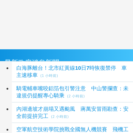
最新政府消息新聞
白海豚離台！北市紅黃線10日7時恢復禁停 車
主速移車
(1 小時前)
騎電輔車嘴咬鋁箔包引警注意 中山警攔查：未
違規仍提醒專心騎乘
(2 小時前)
內湖邊坡才崩塌又遇颱風 蔣萬安冒雨勘查：安
全前提拚完工
(2 小時前)
空軍航空技術學院挑戰全國無人機競賽 飛機工