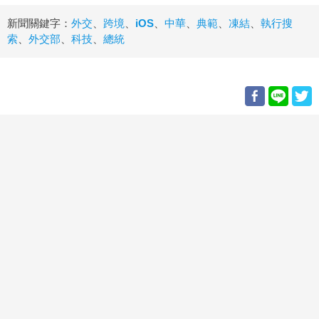
新聞關鍵字：
外交
、
跨境
、
iOS
、
中華
、
典範
、
凍結
、
執行搜
索
、
外交部
、
科技
、
總統