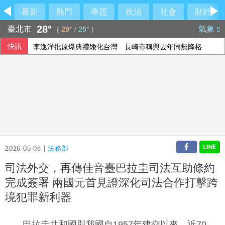
最新
熱門
專題
政治
社會
財經
28°
臺北市
氣象
(
29°
/
28°
)
快訊
李逸洋批原爆典禮矮化台灣 長崎市稱與去年同無降格
台北永豐旺寶職業隊 奪T3X台灣聯賽台北站冠軍
以總理拒絕美15點加薩計畫 稱哈瑪斯徹底繳械才撤軍
澤倫斯基：最多5萬名北韓軍人將部署至俄羅斯
2026-05-08 |
法務部
司法外交，再傳佳音臺巴拉圭司法互助條約
完成簽署 兩國元首見證深化司法合作打擊跨
境犯罪新利器
巴拉圭共和國與我國自1957年建交以來，近70