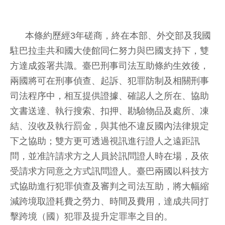
本條約歷經3年磋商，終在本部、外交部及我國
駐巴拉圭共和國大使館同仁努力與巴國支持下，雙
方達成簽署共識。臺巴刑事司法互助條約生效後，
兩國將可在刑事偵查、起訴、犯罪防制及相關刑事
司法程序中，相互提供證據、確認人之所在、協助
文書送達、執行搜索、扣押、勘驗物品及處所、凍
結、沒收及執行罰金，與其他不違反國內法律規定
下之協助；雙方更可透過視訊進行證人之遠距訊
問，並准許請求方之人員於訊問證人時在場，及依
受請求方同意之方式訊問證人。臺巴兩國以科技方
式協助進行犯罪偵查及審判之司法互助，將大幅縮
減跨境取證耗費之勞力、時間及費用，達成共同打
擊跨境（國）犯罪及提升定罪率之目的。