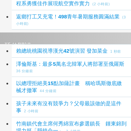
程系勇獲佳作展現航空實作實力
(2 小時前)
返鄉打工又充電！498青年暑期服務圓滿結業
(3
小時前)
延伸閱讀
賴總統桃園視導漢光42號演習 發加菜金
1 秒前
澤倫斯基：最多5萬名北韓軍人將部署至俄羅斯
36 分鐘前
以總理拒絕美15點加薩計畫 稱哈瑪斯徹底繳
械才撤軍
44 分鐘前
孩子未來有沒有競爭力？父母最該做的是這件
事
2 小時前
竹南鎮代會主席何秀綿宣布參選鎮長 鍾東錦到
場力挺「縣鎮合一」