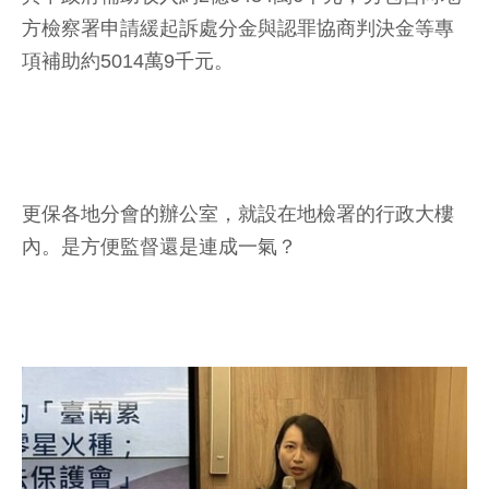
方檢察署申請緩起訴處分金與認罪協商判決金等專
項補助約5014萬9千元。
更保各地分會的辦公室，就設在地檢署的行政大樓
內。是方便監督還是連成一氣？