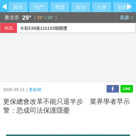
最新
熱門
專題
政治
社會
財經
29°
臺北市
氣象
(
32°
/
28°
)
快訊
洪都拉斯為戲睡公園觀察街友 范逸臣邋遢到沒被認出
拒出席長崎典禮 李逸洋：以戰略高度因應國格遭矮化
威力彩第115064期開獎
今彩539第115193期開獎
2026-05-11 |
墨新聞
更保總會改革不能只退半步 業界學者早示
警：恐成司法保護隱憂