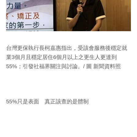
台灣更保執行長柯嘉惠指出，受該會服務後穩定就
業3個月且穩定居住6個月以上之更生人更達到
55%；引發社福界關注與討論。/ 圖 新聞資料照
55%只是表面 真正該查的是體制