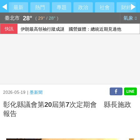
最新
熱門
專題
政治
社會
財經
28°
臺北市
氣象
(
29°
/
28°
)
快訊
伊朗最高領袖行蹤成謎 國營媒體：總統近期見過他
美媒：蘋果正測試iPhone、MacBook用長鑫存儲晶片
2026-05-19 |
墨新聞
彰化縣議會第20屆第7次定期會 縣長施政
報告