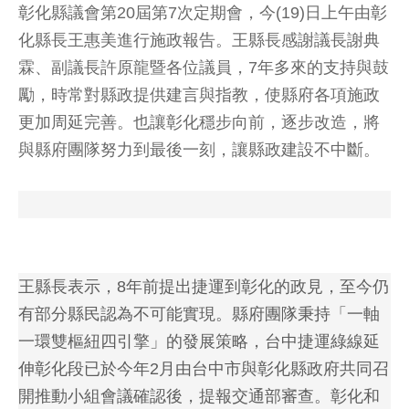
彰化縣議會第20屆第7次定期會，今(19)日上午由彰
化縣長王惠美進行施政報告。王縣長感謝議長謝典
霖、副議長許原龍暨各位議員，7年多來的支持與鼓
勵，時常對縣政提供建言與指教，使縣府各項施政
更加周延完善。也讓彰化穩步向前，逐步改造，將
與縣府團隊努力到最後一刻，讓縣政建設不中斷。
王縣長表示，8年前提出捷運到彰化的政見，至今仍
有部分縣民認為不可能實現。縣府團隊秉持「一軸
一環雙樞紐四引擎」的發展策略，台中捷運綠線延
伸彰化段已於今年2月由台中市與彰化縣政府共同召
開推動小組會議確認後，提報交通部審查。彰化和