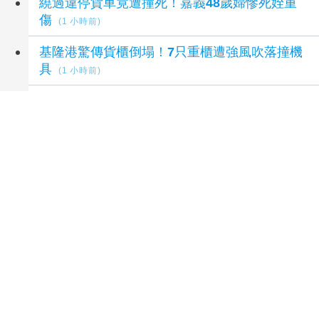
繞過違停貨車竟遭撞死！嘉義48歲婦慘死姪重
傷
(1 小時前)
基隆港驚傳貨櫃倒塌！7只重櫃遭強風吹落撞機
具
(1 小時前)
白海豚離台！北市紅黃線10日7時恢復禁停 車
主速移車
(2 小時前)
騎電輔車嘴咬鋁箔包引警注意 中山警攔查：未
違規仍提醒專心騎乘
(3 小時前)
內湖邊坡才崩塌又遇颱風 蔣萬安冒雨勘查：安
全前提拚完工
(3 小時前)
延伸閱讀
桃園 A20 興南與 A21 環北重劃區分析：從實價
登錄看青埔外溢效應與房價走勢
6 小時前