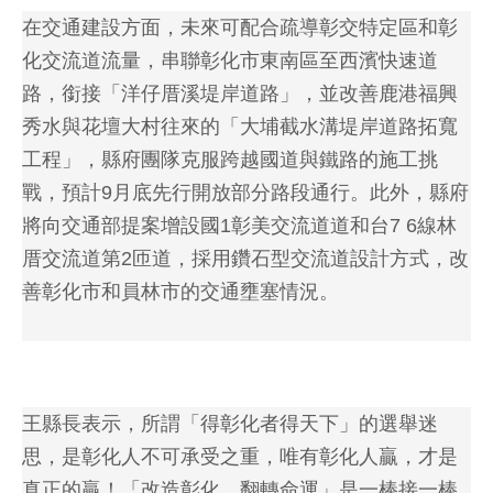
在交通建設方面，未來可配合疏導彰交特定區和彰
化交流道流量，串聯彰化市東南區至西濱快速道
路，銜接「洋仔厝溪堤岸道路」，並改善鹿港福興
秀水與花壇大村往來的「大埔截水溝堤岸道路拓寬
工程」，縣府團隊克服跨越國道與鐵路的施工挑
戰，預計9月底先行開放部分路段通行。此外，縣府
將向交通部提案增設國1彰美交流道道和台7 6線林
厝交流道第2匝道，採用鑽石型交流道設計方式，改
善彰化市和員林市的交通壅塞情況。
王縣長表示，所謂「得彰化者得天下」的選舉迷
思，是彰化人不可承受之重，唯有彰化人贏，才是
真正的贏！「改造彰化，翻轉命運」是一棒接一棒