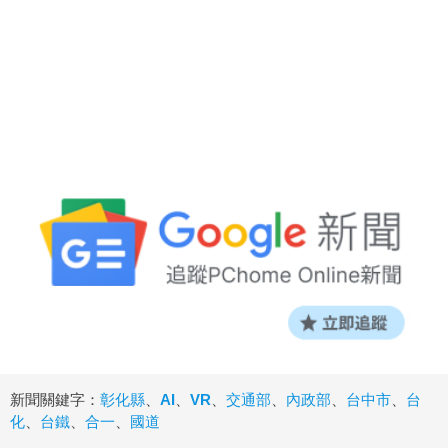
新聞關鍵字：
彰化縣
、
AI
、
VR
、
交通部
、
內政部
、
台中市
、
台
化
、
台鐵
、
合一
、
國道