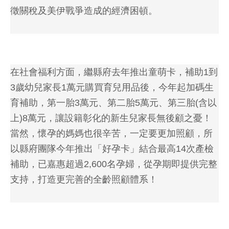
徵關稅及美伊戰爭造成的經濟困頓。
在社會福利方面，繼縣府去年推出童萌卡，補助1到
3歲幼兒家長1萬元購買育兒用品後，今年起加碼生
育補助，第一胎3萬元、第二胎5萬元、第三胎(含以
上)8萬元，讓設籍彰化的新生兒家長無後顧之憂！
當然，懷孕的媽媽也很辛苦，一定要更加照顧，所
以縣府團隊今年推出「好孕卡」結合最高14次產檢
補助，已嘉惠超過2,600名孕婦，從孕期即提供完整
支持，打造更完善的全齡照顧體系！