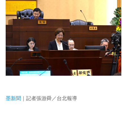
墨新聞
｜記者張游舜／台北報導