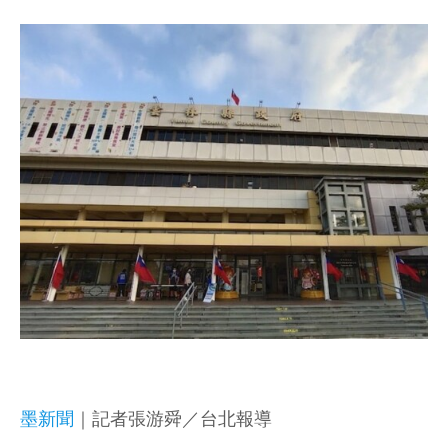
墨新聞
｜記者張游舜／台北報導