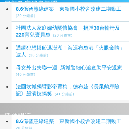
最新政府消息新聞
8.6億智慧綠建築 東新國小校舍改建二期動工
(20 分鐘前)
社團法人家庭婦幼關懷協會 捐贈36台輪椅及
220育兒寶貝袋
(20 分鐘前)
通緝犯想搭船逃澎湖！海巡布袋港「火眼金睛」
逮人
(36 分鐘前)
母女外出失聯一週 新城警細心追查助平安返家
(40 分鐘前)
法國坎城獨臂影帝賈梅．德布茲《長尾豹歷險
記》飆演技搞笑
(41 分鐘前)
延伸閱讀
8.6億智慧綠建築 東新國小校舍改建二期動工
20 分鐘前