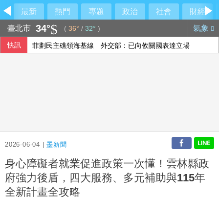
最新
熱門
專題
政治
社會
財經
34°
臺北市
氣象
(
36°
/
32°
)
快訊
菲劃民主礁領海基線 外交部：已向攸關國表達立場
蔡淑臻「聰明鎮」獸吼森林亂竄 崩潰喊喪屍不好當
黃光芹專訪沈伯洋稱「徐巧芯說你很好相處」 引發爭議後發
【內幕】竹北市藍白分裂衝擊新竹縣長選戰 「聯合治理」成
2026-06-04 |
墨新聞
身心障礙者就業促進政策一次懂！雲林縣政
府強力後盾，四大服務、多元補助與115年
全新計畫全攻略