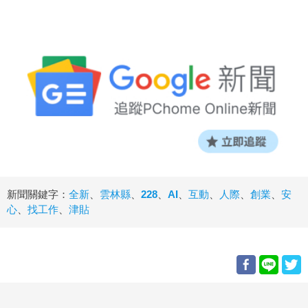
新聞關鍵字：
全新
、
雲林縣
、
228
、
AI
、
互動
、
人際
、
創業
、
安
心
、
找工作
、
津貼